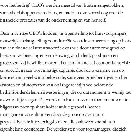
voor het bedrijf. CEO’s werden meestal van buiten aangetrokken,
soms als jobhoppende redders, en hadden dan vooral oog voor de
financiële prestaties van de onderneming en van henzelf.
Deze machtige CEO’s hadden, in tegenstelling tot hun voorgangers,
nauwelijks belangstelling voor de reële waardevermeerdering op basis
van een financieel verantwoorde expansie door autonome groei op
basis van verbetering en vernieuwing van beleid, producten en
processen. Zij beschikten over lef en een financieel-economische visie
en streefden naar bovenmatige expansie door de overname van op
korte termijn veel winst belovende, soms zeer grote bedrijven en het
afstoten en of stopzetten van op lange termijn veelbelovende
bedrijfsonderdelen en investeringen, die op dat moment te weinig tot
de winst bijdroegen. Zij werden in hun streven in toenemende mate
bijgestaan door op shareholdersvalue gespecialiseerde
managementconsultants en door de grote op overname
gespecialiseerde investeringsbanken, die ook weer vooral hun
eigenbelang koesterden. De verdiensten voor topmanagers, die zich