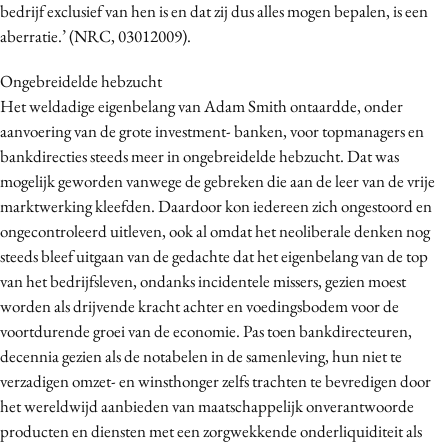
bedrijf exclusief van hen is en dat zij dus alles mogen bepalen, is een
aberratie.’ (NRC, 03012009).
Ongebreidelde hebzucht
Het weldadige eigenbelang van Adam Smith ontaardde, onder
aanvoering van de grote investment- banken, voor topmanagers en
bankdirecties steeds meer in ongebreidelde hebzucht. Dat was
mogelijk geworden vanwege de gebreken die aan de leer van de vrije
marktwerking kleefden. Daardoor kon iedereen zich ongestoord en
ongecontroleerd uitleven, ook al omdat het neoliberale denken nog
steeds bleef uitgaan van de gedachte dat het eigenbelang van de top
van het bedrijfsleven, ondanks incidentele missers, gezien moest
worden als drijvende kracht achter en voedingsbodem voor de
voortdurende groei van de economie. Pas toen bankdirecteuren,
decennia gezien als de notabelen in de samenleving, hun niet te
verzadigen omzet- en winsthonger zelfs trachten te bevredigen door
het wereldwijd aanbieden van maatschappelijk onverantwoorde
producten en diensten met een zorgwekkende onderliquiditeit als