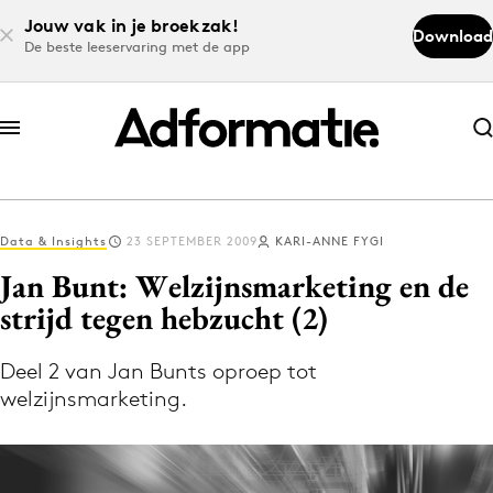
Jouw vak in je broekzak!
Download
De beste leeservaring met de app
Abonneer nu
Abonneer nu
Data & Insights
23 SEPTEMBER 2009
KARI-ANNE FYGI
Log in
Jan Bunt: Welzijnsmarketing en de
strijd tegen hebzucht (2)
Download de app
Volg het laatste nieuws via de Adformatie
Deel 2 van Jan Bunts oproep tot
welzijnsmarketing.
Nieuws app