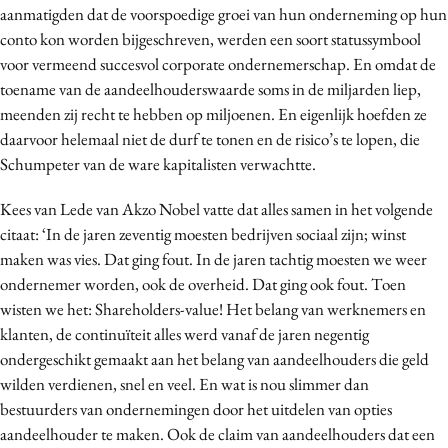
aanmatigden dat de voorspoedige groei van hun onderneming op hun
conto kon worden bijgeschreven, werden een soort statussymbool
voor vermeend succesvol corporate ondernemerschap. En omdat de
toename van de aandeelhouderswaarde soms in de miljarden liep,
meenden zij recht te hebben op miljoenen. En eigenlijk hoefden ze
daarvoor helemaal niet de durf te tonen en de risico’s te lopen, die
Schumpeter van de ware kapitalisten verwachtte.
Kees van Lede van Akzo Nobel vatte dat alles samen in het volgende
citaat: ‘In de jaren zeventig moesten bedrijven sociaal zijn; winst
maken was vies. Dat ging fout. In de jaren tachtig moesten we weer
ondernemer worden, ook de overheid. Dat ging ook fout. Toen
wisten we het: Shareholders-value! Het belang van werknemers en
klanten, de continuïteit alles werd vanaf de jaren negentig
ondergeschikt gemaakt aan het belang van aandeelhouders die geld
wilden verdienen, snel en veel. En wat is nou slimmer dan
bestuurders van ondernemingen door het uitdelen van opties
aandeelhouder te maken. Ook de claim van aandeelhouders dat een