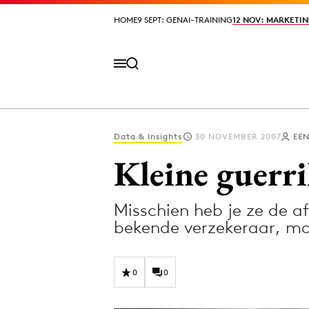
HOME
HOME
9 SEPT: GENAI-TRAINING
9 SEPT: GENAI-TRAINING
12 NOV: MARKETIN
12 NOV: MARKETIN
Data & Insights
30 NOVEMBER 2007
EE
Volg het laatste nieuws via de Adformatie N
Kleine guerri
Misschien heb je ze de a
Topics
bekende verzekeraar, m
Artificial Intelligence
Design
Bureaus
Digital transf
0
0
Campagnes
Diversiteit