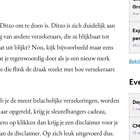
Gr
Vor
 Ditzo om te doen is. Ditzo is zich duidelijk aan
Ex
 van andere verzekeraars, die ze blijkbaar tot
pe
 uit blijkt? Nou, kijk bijvoorbeeld maar eens
Sti
at je tegenwoordig doet als je een nieuw merk
Bekij
te die flink de draak steekt met hoe verzekeraars
Ev
eb je de meest belachelijke verzekeringen, worden
Da
1 o
aar opgeteld, krijg je sleutelhangers cadeau,
ens op klikken dan krijg je een disclaimer voor je
CM
van de disclaimer. Op zich leuk uitgevoerd dus.
13 