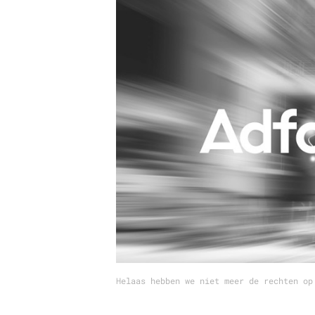
Carriere
Effectiviteit
Contentmarketing
Gedragsverand
Craft
Influencer mar
Customer Experience
Interne commu
Data & Insights
Martech
Helaas hebben we niet meer de rechten op