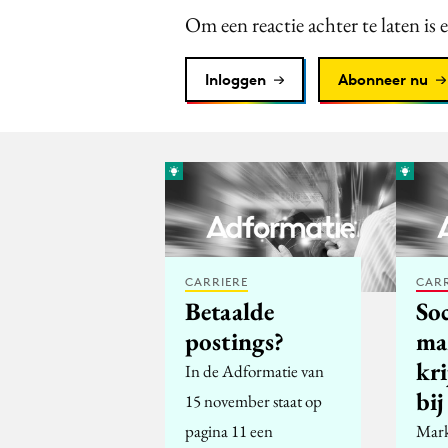
Om een reactie achter te laten is 
Inloggen
Abonneer nu
CARRIERE
CARR
Betaalde
Soc
postings?
ma
kr
In de Adformatie van
bi
15 november staat op
pagina 11 een
Mark