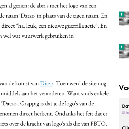
en al gezien: de abri's met het logo van een
de naam 'Datzo' in plaats van de eigen naam. En
direct "ha, leuk, een nieuwe guerrilla actie". En
n wel wat vuurwerk gebruiken in
 van de komst van
Ditzo
. Toen werd de site nog
Va
is inmiddels aan het veranderen. Want sinds enkele
Datzo'. Grappig is dat je de logo's van de
Da
genomen direct herkent. Ondanks het feit dat er
Sti
l iets over de kracht van logo's als die van FBTO,
Cli