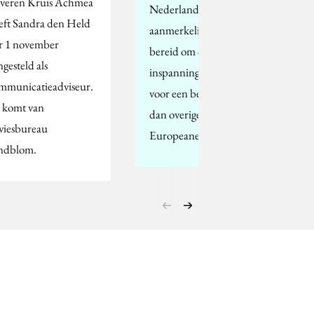
lveren Kruis Achmea
Nederlanders zijn
eft Sandra den Held
aanmerkelijk minder
r 1 november
bereid om concrete
ngesteld als
inspanningen te leveren
mmunicatieadviseur.
voor een beter milieu
j komt van
dan overige
viesbureau
Europeanen, zo blijkt…
ndblom.