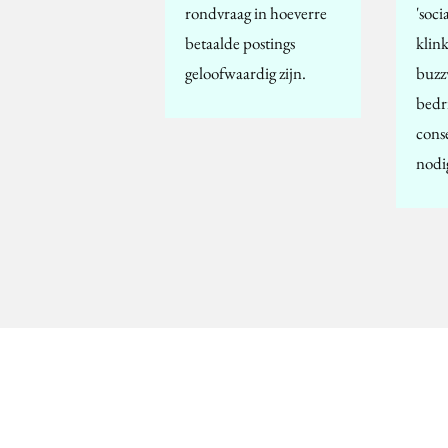
rondvraag in hoeverre
'soci
betaalde postings
klink
geloofwaardig zijn.
buzz
bedri
cons
nodi