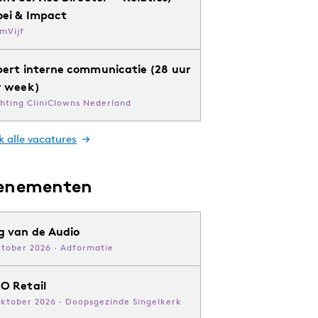
oei & Impact
mVijf
pert interne communicatie (28 uur
r week)
chting CliniClowns Nederland
k alle vacatures
enementen
g van de Audio
ktober 2026 · Adformatie
O Retail
oktober 2026 · Doopsgezinde Singelkerk