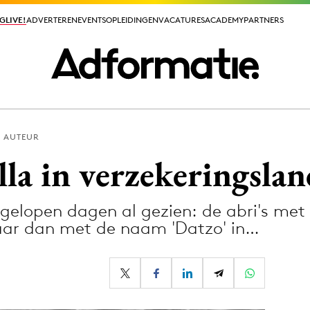
GLIVE!
GLIVE!
ADVERTEREN
ADVERTEREN
EVENTS
EVENTS
OPLEIDINGEN
OPLEIDINGEN
VACATURES
VACATURES
ACADEMY
ACADEMY
PARTNERS
PARTNERS
N AUTEUR
ieuws app
lla in verzekeringsla
fgelopen dagen al gezien: de abri's met
aar dan met de naam 'Datzo' in…
Media
ormation
Merkstrategie
PR