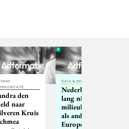
TERNE
DATA & INSIGHTS
MMUNICATIE
Nederlanders
andra den
lang niet zo
eld naar
milieubewust
ilveren Kruis
als andere
chmea
Europeanen