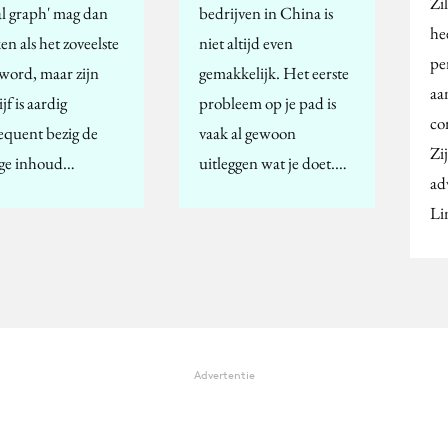
Zi
al graph' mag dan
bedrijven in China is
he
en als het zoveelste
niet altijd even
pe
word, maar zijn
gemakkelijk. Het eerste
aa
jf is aardig
probleem op je pad is
co
equent bezig de
vaak al gewoon
Zi
ge inhoud…
uitleggen wat je doet.…
ad
Li
Advertentie