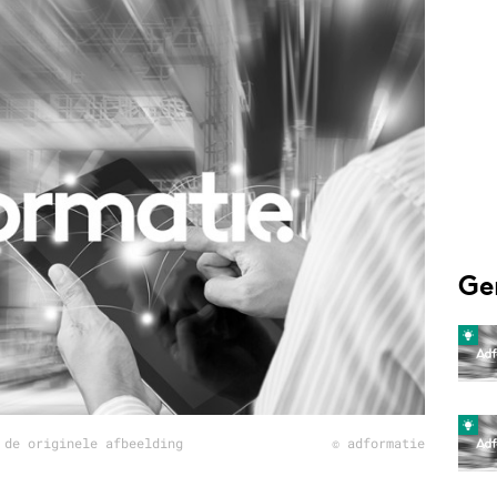
Programmatic
ering
Purpose Marketing
keting
Reputatie & crisis
nicatie
Ge
 de originele afbeelding
© adformatie