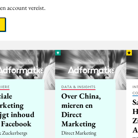
een account vereist.
IERE
DATA & INSIGHTS
IN
CO
iale
Over China,
S
rketing
mieren en
H
ijgt inhoud
Direct
Z
j Facebook
Marketing
A
 Zuckerbergs
Direct Marketing