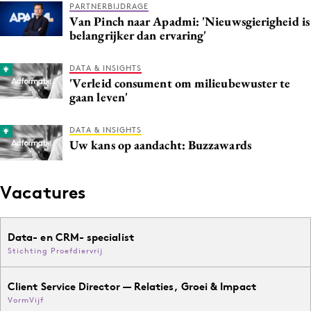
PARTNERBIJDRAGE
Media
Van Pinch naar Apadmi: 'Nieuwsgierigheid is
belangrijker dan ervaring'
Merkstrategie
PR
DATA & INSIGHTS
Programmatic
'Verleid consument om milieubewuster te
gaan leven'
Purpose Marketing
Reputatie & crisis
DATA & INSIGHTS
Uw kans op aandacht: Buzzawards
Vacatures
Data- en CRM- specialist
Stichting Proefdiervrij
Client Service Director — Relaties, Groei & Impact
VormVijf