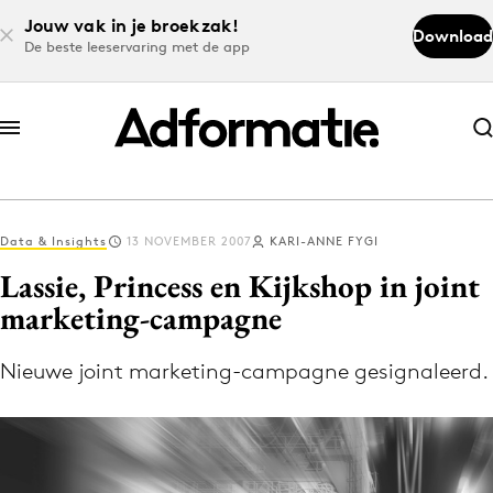
Jouw vak in je broekzak!
Download
De beste leeservaring met de app
Abonneer nu
Abonneer nu
Data & Insights
13 NOVEMBER 2007
KARI-ANNE FYGI
Log in
Lassie, Princess en Kijkshop in joint
marketing-campagne
Download de app
Volg het laatste nieuws via de Adformatie
Nieuwe joint marketing-campagne gesignaleerd.
Nieuws app