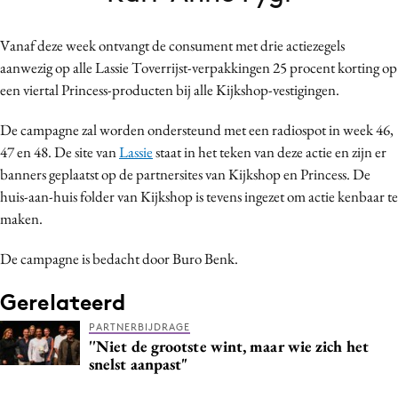
Bureaus
Campagnes
Vanaf deze week ontvangt de consument met drie actiezegels
aanwezig op alle Lassie Toverrijst-verpakkingen 25 procent korting op
Carriere
een viertal Princess-producten bij alle Kijkshop-vestigingen.
Contentmarketing
Craft
De campagne zal worden ondersteund met een radiospot in week 46,
Customer Experience
47 en 48. De site van
Lassie
staat in het teken van deze actie en zijn er
banners geplaatst op de partnersites van Kijkshop en Princess. De
Data & Insights
huis-aan-huis folder van Kijkshop is tevens ingezet om actie kenbaar te
Design
maken.
Digital transformation
Diversiteit
De campagne is bedacht door Buro Benk.
Effectiviteit
Gerelateerd
Gedragsverandering
PARTNERBIJDRAGE
Influencer marketing
''Niet de grootste wint, maar wie zich het
snelst aanpast"
Interne communicatie
Martech