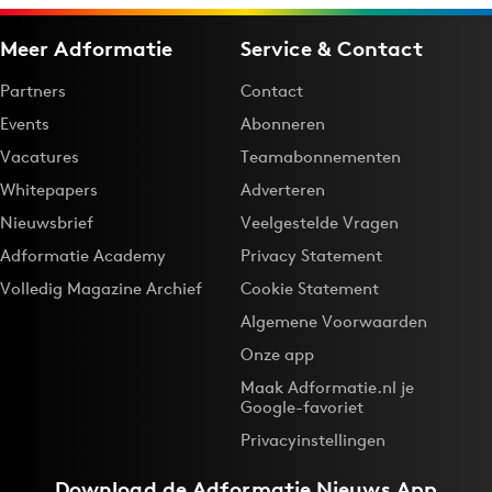
Meer Adformatie
Service & Contact
Partners
Contact
Events
Abonneren
Vacatures
Teamabonnementen
Whitepapers
Adverteren
Nieuwsbrief
Veelgestelde Vragen
Adformatie Academy
Privacy Statement
Volledig Magazine Archief
Cookie Statement
Algemene Voorwaarden
Onze app
Maak Adformatie.nl je
Google-favoriet
Privacyinstellingen
Download de
Adformatie Nieuws App