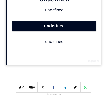
Bureaus
Campagnes
Carriere
Contentmarketing
Craft
Customer Experience
Data & Insights
Design
Digital transformation
Diversiteit
Effectiviteit
Gedragsverandering
0
0
Influencer marketing
Advertentie
Interne communicatie
Martech