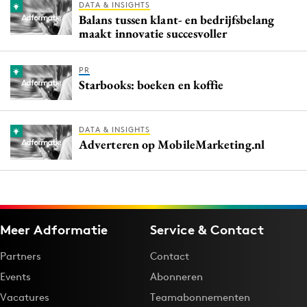
DATA & INSIGHTS
Balans tussen klant- en bedrijfsbelang
maakt innovatie succesvoller
PR
Starbooks: boeken en koffie
DATA & INSIGHTS
Adverteren op MobileMarketing.nl
Meer Adformatie
Service & Contact
Partners
Contact
Events
Abonneren
Vacatures
Teamabonnementen