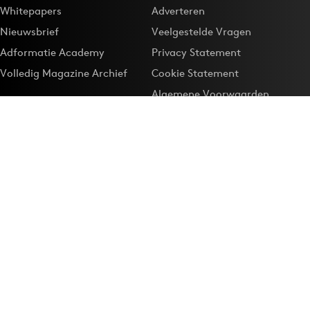
Whitepapers
Adverteren
Nieuwsbrief
Veelgestelde Vragen
Adformatie Academy
Privacy Statement
Volledig Magazine Archief
Cookie Statement
Algemene Voorwaarden
Onze app
Maak Adformatie.nl je
Google-favoriet
Privacyinstellingen
Download de
Adformatie Nieuws App