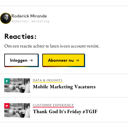
Media
Merkstrategie
Roderick Mirande
Redacteur marketing
PR
Programmatic
Reacties:
Purpose Marketing
Om een reactie achter te laten is een account vereist.
Reputatie & crisis
Inloggen
Abonneer nu
DATA & INSIGHTS
Mobile Marketing Vacatures
CUSTOMER EXPERIENCE
Thank God It's Friday #TGIF