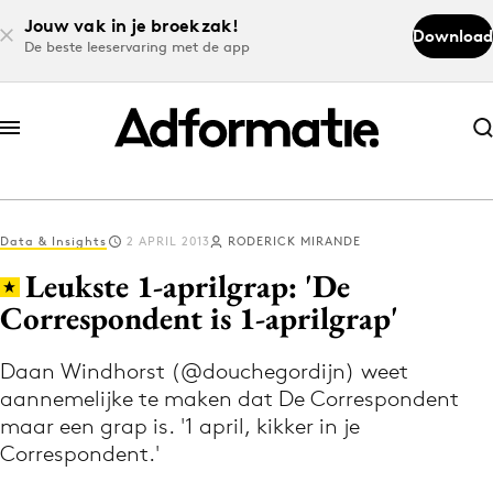
Jouw vak in je broekzak!
Download
De beste leeservaring met de app
Abonneer nu
Abonneer nu
Data & Insights
2 APRIL 2013
RODERICK MIRANDE
Log in
Leukste 1-aprilgrap: 'De
Correspondent is 1-aprilgrap'
Download de app
Volg het laatste nieuws via de Adformatie
Daan Windhorst (@douchegordijn) weet
aannemelijke te maken dat De Correspondent
Nieuws app
maar een grap is. '1 april, kikker in je
Correspondent.'