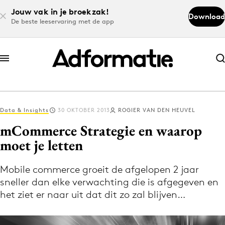
Jouw vak in je broekzak!
Download
De beste leeservaring met de app
Abonneer nu
Abonneer nu
Data & Insights
30 OKTOBER 2013
ROGIER VAN DEN HEUVEL
Log in
mCommerce Strategie en waarop
moet je letten
Download de app
Volg het laatste nieuws via de Adformatie
Mobile commerce groeit de afgelopen 2 jaar
sneller dan elke verwachting die is afgegeven en
Nieuws app
het ziet er naar uit dat dit zo zal blijven…