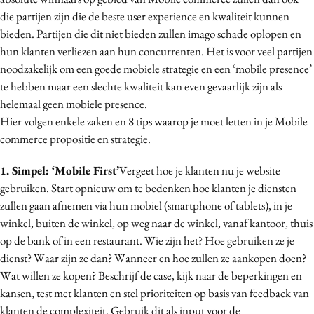
Media
die partijen zijn die de beste user experience en kwaliteit kunnen
bieden. Partijen die dit niet bieden zullen imago schade oplopen en
Merkstrategie
hun klanten verliezen aan hun concurrenten. Het is voor veel partijen
PR
noodzakelijk om een goede mobiele strategie en een ‘mobile presence’
Programmatic
te hebben maar een slechte kwaliteit kan even gevaarlijk zijn als
Purpose Marketing
helemaal geen mobiele presence.
Reputatie & crisis
Hier volgen enkele zaken en 8 tips waarop je moet letten in je Mobile
commerce propositie en strategie.
1. Simpel: ‘Mobile First’
Vergeet hoe je klanten nu je website
gebruiken. Start opnieuw om te bedenken hoe klanten je diensten
zullen gaan afnemen via hun mobiel (smartphone of tablets), in je
winkel, buiten de winkel, op weg naar de winkel, vanaf kantoor, thuis
op de bank of in een restaurant. Wie zijn het? Hoe gebruiken ze je
dienst? Waar zijn ze dan? Wanneer en hoe zullen ze aankopen doen?
Wat willen ze kopen? Beschrijf de case, kijk naar de beperkingen en
kansen, test met klanten en stel prioriteiten op basis van feedback van
klanten de complexiteit. Gebruik dit als input voor de