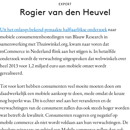
EXPERT
Bureaus
Rogier van den Heuvel
Campagnes
Carriere
Uit het onlangs bekend gemaakte halfjaarlijkse onderzoek
naar
Contentmarketing
mobiele consumentenbestedingen van Blauw Research in
Craft
samenwerking met Thuiswinkel.org, kwam naar voren dat
Customer Experience
mCommerce in Nederland flink aan het stijgen is. In hetzelfde
Data & Insights
onderzoek wordt de verwachting uitgesproken dat webwinkels over
heel 2013 voor 1,2 miljard euro aan mobiele omzet wordt
Design
gerealiseerd.
Digital transformation
Diversiteit
Tot voor kort hebben consumenten veel moeite moeten doen om
Effectiviteit
daadwerkelijk een mobiele aankoop te doen, mede omdat de keuze
nog beperkt was. Dit is echter snel aan het veranderen en de
Gedragsverandering
verwachtingen van de consument zullen dus ook steeds hoger worden
Influencer marketing
wat betreft de kwaliteit. Consumenten reageren erg negatief op
Interne communicatie
mobile commerce als niet wordt voldaan aan hun verwachtingen. De
Martech
absolute winnaars op gebied van Mobile commerce zullen dan ook