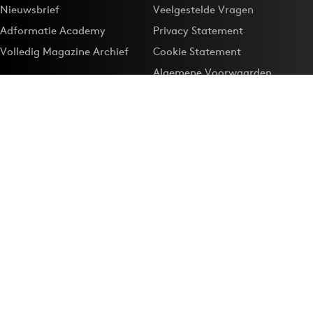
Nieuwsbrief
Veelgestelde Vragen
Adformatie Academy
Privacy Statement
Volledig Magazine Archief
Cookie Statement
Algemene Voorwaarden
Onze app
Maak Adformatie.nl je
Google-favoriet
Privacyinstellingen
Download de
Adformatie Nieuws App