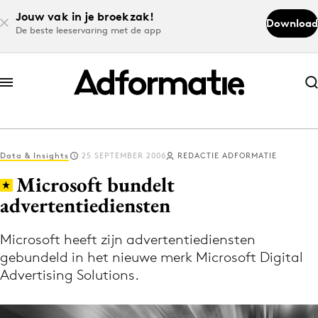
Jouw vak in je broekzak!
Download
De beste leeservaring met de app
Abonneer nu
Abonneer nu
Data & Insights
25 SEPTEMBER 2006
REDACTIE ADFORMATIE
Log in
Microsoft bundelt
advertentiediensten
Download de app
Volg het laatste nieuws via de Adformatie
Microsoft heeft zijn advertentiediensten
gebundeld in het nieuwe merk Microsoft Digital
Nieuws app
Advertising Solutions.