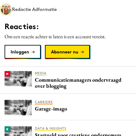
Media
Redactie Adformatie
Merkstrategie
Reacties:
PR
Programmatic
Om een reactie achter te laten is een account vereist.
Purpose Marketing
Inloggen
Abonneer nu
Reputatie & crisis
MEDIA
Communicatiemanagers ondervraagd
over blogging
CARRIERE
Garage-imago
DATA & INSIGHTS
Startgeld voor creatieve ondernemers