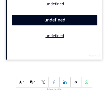
Bureaus
Campagnes
Carriere
Contentmarketing
Craft
Customer Experience
Data & Insights
Design
Digital transformation
Diversiteit
Effectiviteit
0
0
Gedragsverandering
Advertentie
Influencer marketing
Interne communicatie
Martech