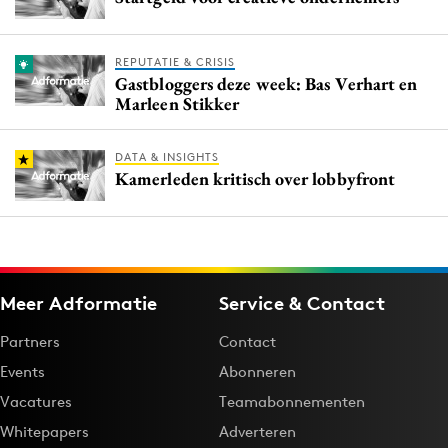
REPUTATIE & CRISIS
Gastbloggers deze week: Bas Verhart en
Marleen Stikker
DATA & INSIGHTS
Kamerleden kritisch over lobbyfront
Meer Adformatie
Service & Contact
Partners
Contact
Events
Abonneren
Vacatures
Teamabonnementen
Whitepapers
Adverteren