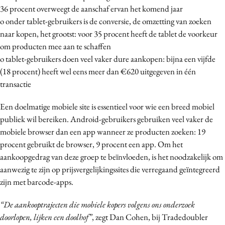
36 procent overweegt de aanschaf ervan het komend jaar
o onder tablet-gebruikers is de conversie, de omzetting van zoeken
naar kopen, het grootst: voor 35 procent heeft de tablet de voorkeur
om producten mee aan te schaffen
o tablet-gebruikers doen veel vaker dure aankopen: bijna een vijfde
(18 procent) heeft wel eens meer dan €620 uitgegeven in één
transactie
Een doelmatige mobiele site is essentieel voor wie een breed mobiel
publiek wil bereiken. Android-gebruikers gebruiken veel vaker de
mobiele browser dan een app wanneer ze producten zoeken: 19
procent gebruikt de browser, 9 procent een app. Om het
aankoopgedrag van deze groep te beïnvloeden, is het noodzakelijk om
aanwezig te zijn op prijsvergelijkingssites die verregaand geïntegreerd
zijn met barcode-apps.
“De aankooptrajecten die mobiele kopers volgens ons onderzoek
doorlopen, lijken een doolhof”
, zegt Dan Cohen, bij Tradedoubler