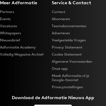
Meer Adformatie
Service & Contact
Partners
Contact
Events
Abonneren
Vacatures
Teamabonnementen
Whitepapers
Adverteren
Nieuwsbrief
Veelgestelde Vragen
Adformatie Academy
Privacy Statement
Volledig Magazine Archief
Cookie Statement
Algemene Voorwaarden
Onze app
Maak Adformatie.nl je
Google-favoriet
Privacyinstellingen
Download de
Adformatie Nieuws App