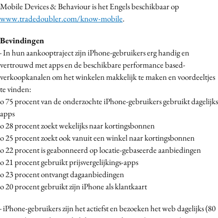
Mobile Devices & Behaviour is het Engels beschikbaar op
Media
www.tradedoubler.com/know-mobile
.
Merkstrategie
PR
Bevindingen
· In hun aankooptraject zijn iPhone-gebruikers erg handig en
Programmatic
vertrouwd met apps en de beschikbare performance based-
Purpose Marketing
verkoopkanalen om het winkelen makkelijk te maken en voordeeltjes
Reputatie & crisis
te vinden:
o 75 procent van de onderzochte iPhone-gebruikers gebruikt dagelijks
apps
o 28 procent zoekt wekelijks naar kortingsbonnen
o 25 procent zoekt ook vanuit een winkel naar kortingsbonnen
o 22 procent is geabonneerd op locatie-gebaseerde aanbiedingen
o 21 procent gebruikt prijsvergelijkings-apps
o 23 procent ontvangt dagaanbiedingen
o 20 procent gebruikt zijn iPhone als klantkaart
· iPhone-gebruikers zijn het actiefst en bezoeken het web dagelijks (80