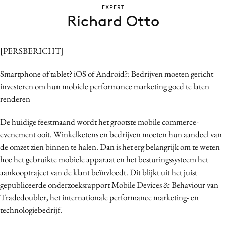
EXPERT
Bureaus
Richard Otto
Campagnes
Carriere
[PERSBERICHT]
Contentmarketing
Craft
Smartphone of tablet? iOS of Android?: Bedrijven moeten gericht
Customer Experience
investeren om hun mobiele performance marketing goed te laten
renderen
Data & Insights
Design
De huidige feestmaand wordt het grootste mobile commerce-
Digital transformation
evenement ooit. Winkelketens en bedrijven moeten hun aandeel van
Diversiteit
de omzet zien binnen te halen. Dan is het erg belangrijk om te weten
hoe het gebruikte mobiele apparaat en het besturingssysteem het
Effectiviteit
aankooptraject van de klant beïnvloedt. Dit blijkt uit het juist
Gedragsverandering
gepubliceerde onderzoeksrapport Mobile Devices & Behaviour van
Influencer marketing
Tradedoubler, het internationale performance marketing- en
Interne communicatie
technologiebedrijf.
Martech