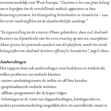
verantwoordelijk voor West-Europa. “
Daarom is het van groot belang
om te begrijpen hoe de verschillende mobiele apparaten en hun
besturingssystemen, het klantgedrag beïnvloeden en stimuleren – van
het eerste rondsnuffelen tot de daadwerkelijke aankoop.”
“In tegenstelling tot de ervaren iPhone-gebruikers, doen veel Android-
bezitters nu bijvoorbeeld voor het eerst ervaring op met een smartphone.
Maar gezien het groeiende aandeel van dit platform, wordt het steeds
belangrijker om Android-bezitters effectief te benaderen”
, zegt Cohen.
Aanbevelingen
Het rapport doet ook aanbevelingen voor bedrijven en winkels die
willen profiteren van mobiele klanten:
· nauwe aansluiting tussen de online en off-line kanalen
· geoptimaliseerde mobiele websites
· affiliate-programma´s die de koper volgen
· beloningen in de vorm van dagaanbiedingen, kortingscodes en
andere prestatiemarketing-mogelijkheden om aanvullende omzet te