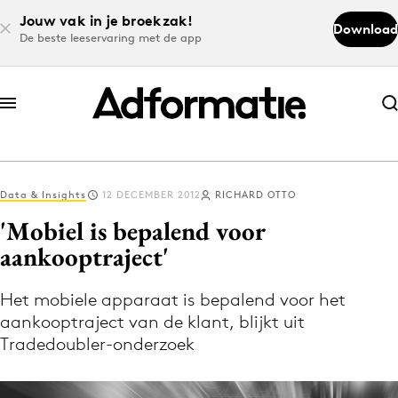
Jouw vak in je broekzak!
Download
De beste leeservaring met de app
Abonneer nu
Abonneer nu
Data & Insights
12 DECEMBER 2012
RICHARD OTTO
Log in
'Mobiel is bepalend voor
aankooptraject'
Download de app
Volg het laatste nieuws via de Adformatie
Het mobiele apparaat is bepalend voor het
aankooptraject van de klant, blijkt uit
Nieuws app
Tradedoubler-onderzoek