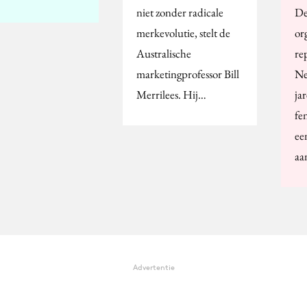
niet zonder radicale
De
merkevolutie, stelt de
or
Australische
re
marketingprofessor Bill
Ne
Merrilees. Hij…
ja
fe
ee
aa
Advertentie