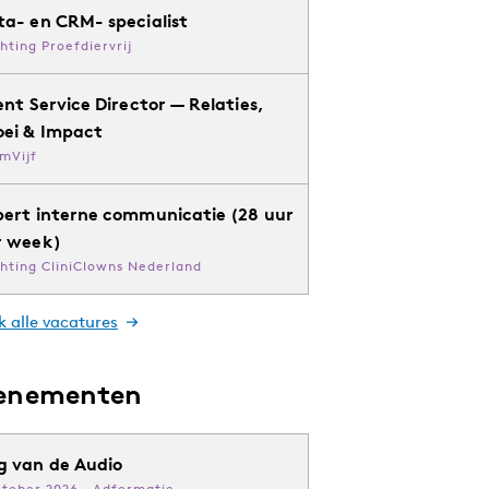
ta- en CRM- specialist
chting Proefdiervrij
ent Service Director — Relaties,
oei & Impact
mVijf
pert interne communicatie (28 uur
r week)
chting CliniClowns Nederland
k alle vacatures
enementen
g van de Audio
ktober 2026 · Adformatie