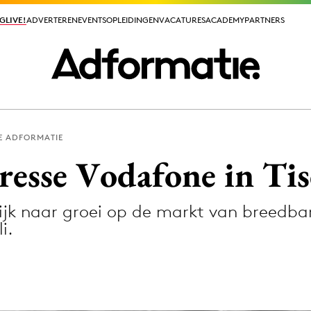
GLIVE!
GLIVE!
ADVERTEREN
ADVERTEREN
EVENTS
EVENTS
OPLEIDINGEN
OPLEIDINGEN
VACATURES
VACATURES
ACADEMY
ACADEMY
PARTNERS
PARTNERS
E ADFORMATIE
ieuws app
resse Vodafone in Tis
ijk naar groei op de markt van breedban
i.
Media
ormation
Merkstrategie
PR