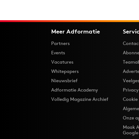
Meer Adformatie
Servi
Partners
Contac
Events
Abonne
Vacatures
Teama
Whitepapers
Advert
Nieuwsbrief
Veelge
Adformatie Academy
Privac
Volledig Magazine Archief
Cookie
Algeme
Onze a
Maak A
Google