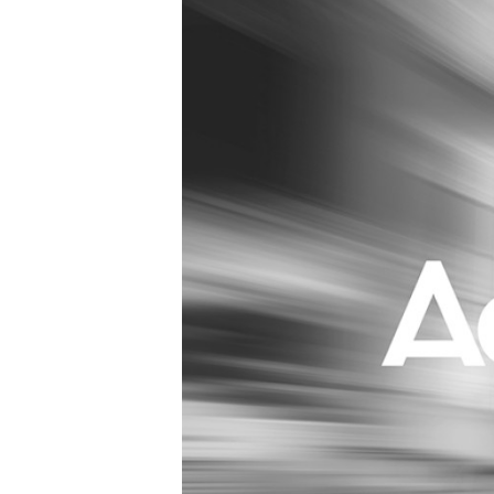
Carriere
Effectiviteit
Contentmarketing
Gedragsverand
Craft
Influencer mar
Customer Experience
Interne commu
Data & Insights
Martech