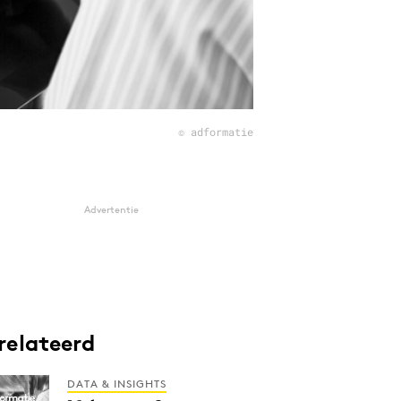
© adformatie
Advertentie
relateerd
DATA & INSIGHTS