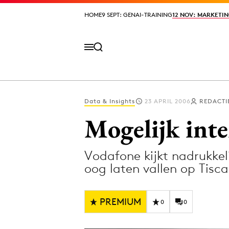
HOME
HOME
9 SEPT: GENAI-TRAINING
9 SEPT: GENAI-TRAINING
12 NOV: MARKETIN
12 NOV: MARKETIN
Data & Insights
23 APRIL 2006
REDACTI
Volg het laatste nieuws via de Adformatie N
Mogelijk inte
Vodafone kijkt nadrukkel
Topics
oog laten vallen op Tiscal
Artificial Intelligence
Design
Bureaus
Digital transf
PREMIUM
0
0
Campagnes
Diversiteit