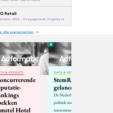
O Retail
oktober 2026 · Doopsgezinde Singelkerk
jk alle evenementen
TA & INSIGHTS
DATA & INSIGHTS
oncurrerende
StemRita.nl
eputatie-
gelanceerd
ankings
De Nederlandse
pekken
politiek maakt in
mstel Hotel
toenemende mate