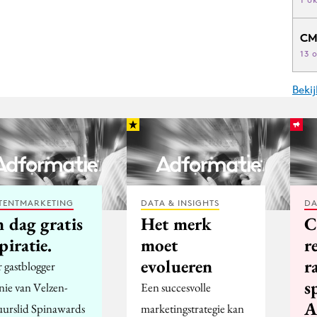
CM
13 
Beki
TENTMARKETING
DATA & INSIGHTS
DA
 dag gratis
Het merk
C
piratie.
moet
r
evolueren
r
 gastblogger
s
ie van Velzen-
Een succesvolle
A
uurslid Spinawards
marketingstrategie kan