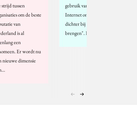
 strijd tussen
gebruik van het
ganisaties om de beste
Internet om de "politiek
putatie van
dichter bij de mensen te
derland is al
brengen". Bekend zijn…
renlang een
nomeen. Er wordt nu
n nieuwe dimensie
n…