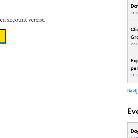
Da
Sti
een account vereist.
Cli
Gr
Vor
Ex
pe
Sti
Bekij
Ev
Da
1 o