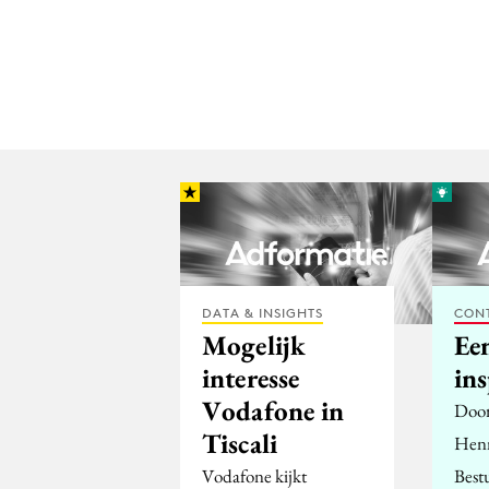
DATA & INSIGHTS
CON
Mogelijk
Een
interesse
ins
Vodafone in
Door
Tiscali
Henn
Vodafone kijkt
Best