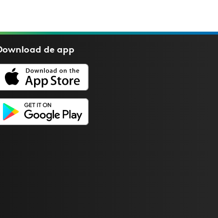
Download de
app