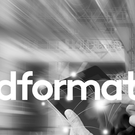
Programmatic
ering
Purpose Marketing
keting
Reputatie & crisis
nicatie