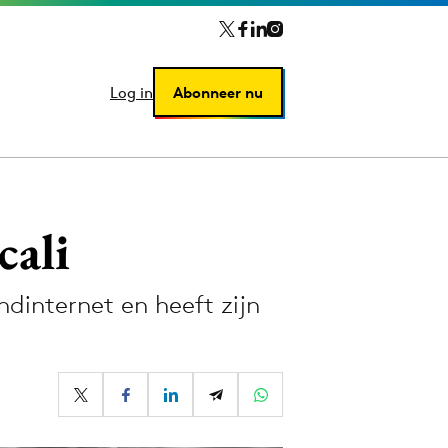
Log in
Log in
Abonneer nu
Abonneer nu
cali
dinternet en heeft zijn