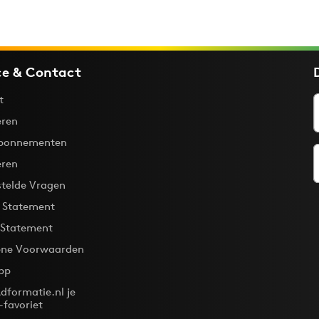
ce & Contact
t
ren
bonnementen
eren
stelde Vragen
y Statement
 Statement
ne Voorwaarden
pp
dformatie.nl je
-favoriet