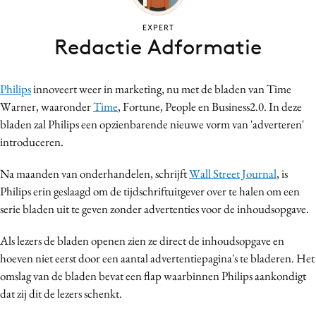
Bureaus
EXPERT
Campagnes
Redactie Adformatie
Carriere
Contentmarketing
Philips
innoveert weer in marketing, nu met de bladen van Time
Craft
Warner, waaronder
Time
, Fortune, People en Business2.0. In deze
Customer Experience
bladen zal Philips een opzienbarende nieuwe vorm van 'adverteren'
Data & Insights
introduceren.
Design
Na maanden van onderhandelen, schrijft
Wall Street Journal
, is
Digital transformation
Philips erin geslaagd om de tijdschriftuitgever over te halen om een
Diversiteit
serie bladen uit te geven zonder advertenties voor de inhoudsopgave.
Effectiviteit
Als lezers de bladen openen zien ze direct de inhoudsopgave en
Gedragsverandering
hoeven niet eerst door een aantal advertentiepagina's te bladeren. Het
Influencer marketing
omslag van de bladen bevat een flap waarbinnen Philips aankondigt
Interne communicatie
dat zij dit de lezers schenkt.
Martech