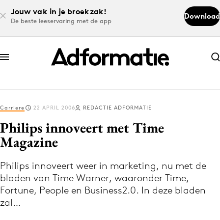
Jouw vak in je broekzak!
Download
De beste leeservaring met de app
Abonneer nu
Abonneer nu
Carriere
22 APRIL 2006
REDACTIE ADFORMATIE
Log in
Philips innoveert met Time
Magazine
Download de app
Volg het laatste nieuws via de Adformatie
Philips innoveert weer in marketing, nu met de
bladen van Time Warner, waaronder Time,
Nieuws app
Fortune, People en Business2.0. In deze bladen
zal…