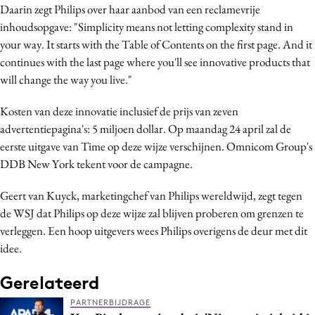
Daarin zegt Philips over haar aanbod van een reclamevrije
Media
inhoudsopgave: "Simplicity means not letting complexity stand in
Merkstrategie
your way. It starts with the Table of Contents on the first page. And it
PR
continues with the last page where you'll see innovative products that
Programmatic
will change the way you live."
Purpose Marketing
Kosten van deze innovatie inclusief de prijs van zeven
Reputatie & crisis
advertentiepagina's: 5 miljoen dollar. Op maandag 24 april zal de
eerste uitgave van Time op deze wijze verschijnen. Omnicom Group's
DDB New York tekent voor de campagne.
Geert van Kuyck, marketingchef van Philips wereldwijd, zegt tegen
de WSJ dat Philips op deze wijze zal blijven proberen om grenzen te
verleggen. Een hoop uitgevers wees Philips overigens de deur met dit
idee.
Gerelateerd
PARTNERBIJDRAGE