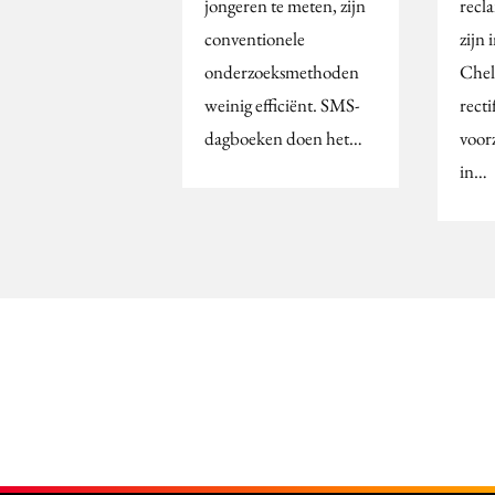
jongeren te meten, zijn
recl
conventionele
zijn 
onderzoeksmethoden
Chell
weinig efficiënt. SMS-
recti
dagboeken doen het…
voor
in…