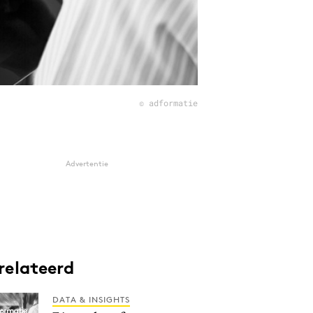
© adformatie
Advertentie
relateerd
DATA & INSIGHTS