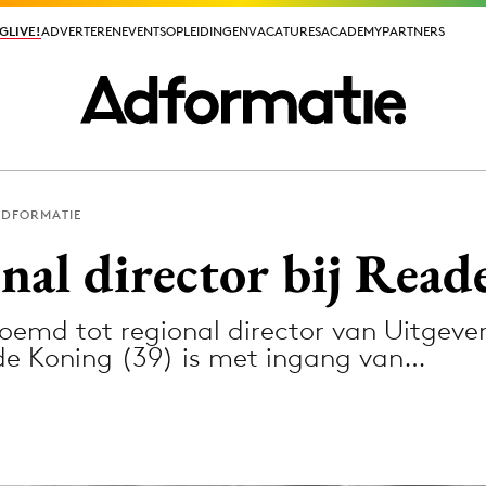
GLIVE!
GLIVE!
ADVERTEREN
ADVERTEREN
EVENTS
EVENTS
OPLEIDINGEN
OPLEIDINGEN
VACATURES
VACATURES
ACADEMY
ACADEMY
PARTNERS
PARTNERS
ADFORMATIE
ieuws app
nal director bij Reade
noemd tot regional director van Uitgev
 de Koning (39) is met ingang van…
Media
ormation
Merkstrategie
PR