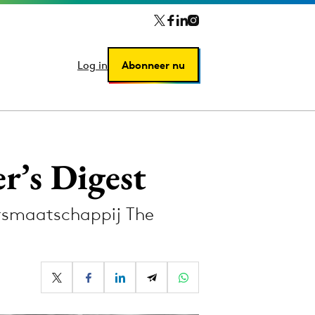
Log in
Log in
Abonneer nu
Abonneer nu
r’s Digest
ersmaatschappij The