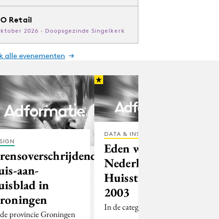
O Retail
oktober 2026 · Doopsgezinde Singelkerk
jk alle evenementen
DATA & INSIGHTS
SIGN
Eden wint
rensoverschrijdend
Nederlandse
uis-aan-
Huisstijlprijs
uisblad in
2003
roningen
In de categorie 'huisstijl
 de provincie Groningen