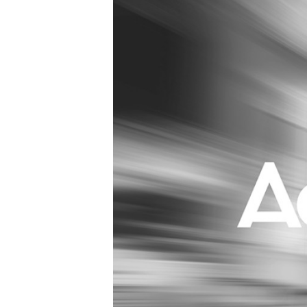
Carriere
Effectiviteit
Contentmarketing
Gedragsverand
Craft
Influencer mar
Customer Experience
Interne commu
Data & Insights
Martech