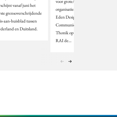
voor grote/complexe
rschijnt vanaf juni het
organisaties' hebben
rste grensoverschrijdende
Eden Design &
is-aan-huisblad tussen
Communication en
derland en Duitsland.
Thonik op 14 mei in de
RAI de…