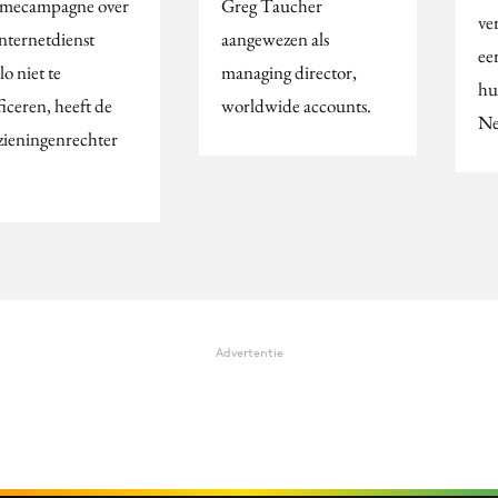
amecampagne over
Greg Taucher
ve
internetdienst
aangewezen als
ee
o niet te
managing director,
hu
ficeren, heeft de
worldwide accounts.
Ne
zieningenrechter
Advertentie