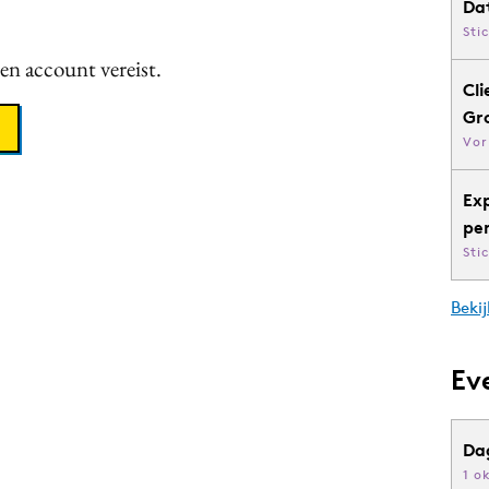
Da
Sti
een account vereist.
Cli
Gr
Vor
Ex
pe
Sti
Bekij
Ev
Da
1 o