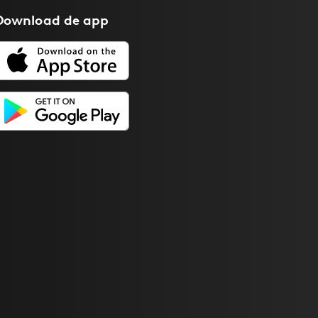
Download de
app