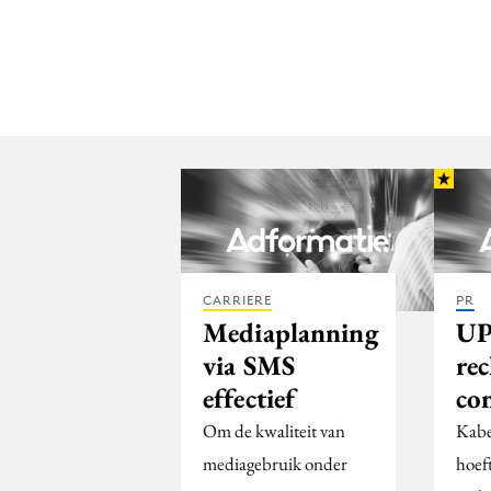
CARRIERE
PR
Mediaplanning
UP
via SMS
re
effectief
co
Om de kwaliteit van
Kabe
mediagebruik onder
hoef