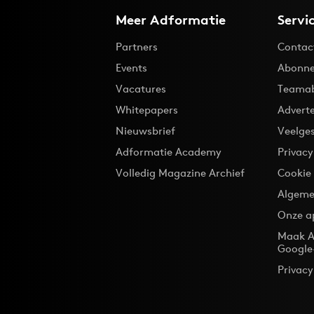
Meer Adformatie
Servi
Partners
Contac
Events
Abonne
Vacatures
Teama
Whitepapers
Advert
Nieuwsbrief
Veelge
Adformatie Academy
Privac
Volledig Magazine Archief
Cookie
Algeme
Onze a
Maak A
Google
Privacy