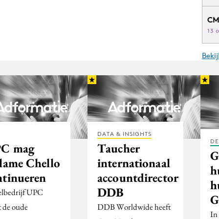
CM
13 
Beki
DATA & INSIGHTS
DE
C mag
Taucher
G
clame Chello
internationaal
h
ntinueren
accountdirector
h
DDB
lbedrijf UPC
G
t de oude
DDB Worldwide heeft
In