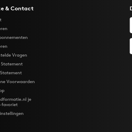
ce & Contact
t
ren
bonnementen
eren
stelde Vragen
y Statement
 Statement
ne Voorwaarden
pp
dformatie.nl je
-favoriet
instellingen