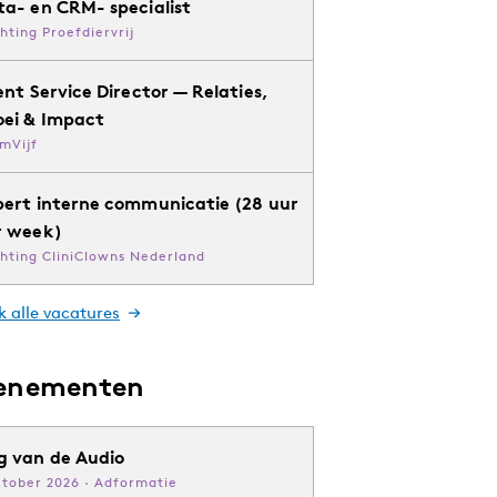
ta- en CRM- specialist
chting Proefdiervrij
ent Service Director — Relaties,
oei & Impact
mVijf
pert interne communicatie (28 uur
r week)
chting CliniClowns Nederland
k alle vacatures
enementen
g van de Audio
ktober 2026 · Adformatie