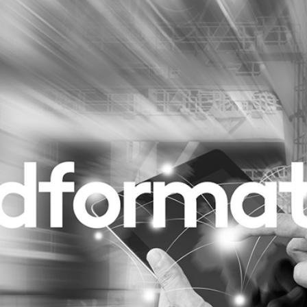
Programmatic
ering
Purpose Marketing
keting
Reputatie & crisis
nicatie