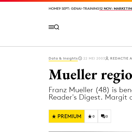
HOME
HOME
9 SEPT: GENAI-TRAINING
9 SEPT: GENAI-TRAINING
12 NOV: MARKETIN
12 NOV: MARKETIN
Data & Insights
22 MEI 2003
REDACTIE 
Volg het laatste nieuws via de Adformatie N
Mueller regio
Franz Mueller (48) is be
Topics
Reader's Digest. Margit
Artificial Intelligence
Design
Bureaus
Digital transf
PREMIUM
0
0
Campagnes
Diversiteit