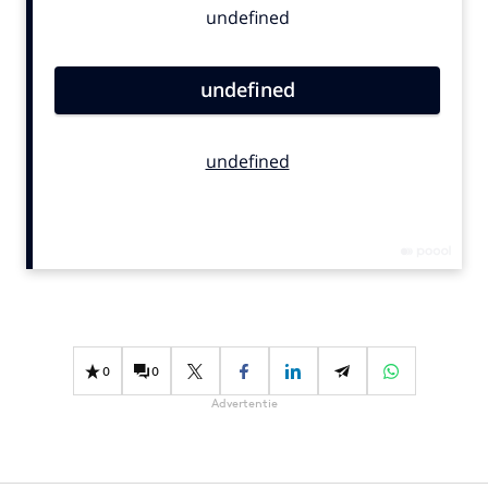
Bureaus
Campagnes
Carriere
Contentmarketing
Craft
Customer Experience
Data & Insights
Design
Digital transformation
Diversiteit
Effectiviteit
0
0
Gedragsverandering
Advertentie
Influencer marketing
Interne communicatie
Martech