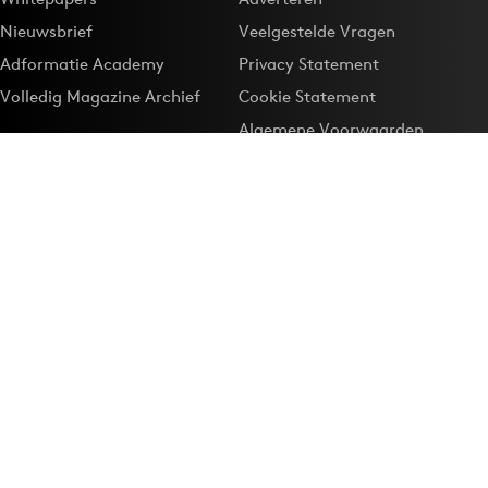
Nieuwsbrief
Veelgestelde Vragen
Adformatie Academy
Privacy Statement
Volledig Magazine Archief
Cookie Statement
Algemene Voorwaarden
Onze app
Maak Adformatie.nl je
Google-favoriet
Privacyinstellingen
Download de
Adformatie Nieuws App