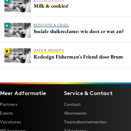
Milk & cookies!
REPUTATIE & CRISIS
Sociale sluikreclame: wie doet er wat an?
DATA & INSIGHTS
Redesign Fisherman's Friend door Brum
Meer Adformatie
Service & Contact
Partners
Contact
Events
Abonneren
Vacatures
Teamabonnementen
Whitepapers
Adverteren