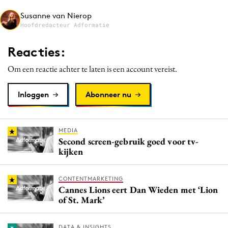
Media
Susanne van Nierop
Hoofdredacteur Adformatie
Merkstrategie
PR
Reacties:
Programmatic
Om een reactie achter te laten is een account vereist.
Purpose Marketing
Reputatie & crisis
Inloggen
Abonneer nu
MEDIA
Second screen-gebruik goed voor tv-
kijken
CONTENTMARKETING
Cannes Lions eert Dan Wieden met ‘Lion
of St. Mark’
DATA & INSIGHTS