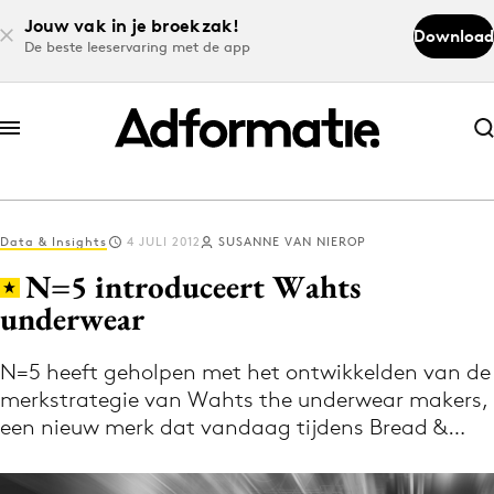
Jouw vak in je broekzak!
Download
De beste leeservaring met de app
Abonneer nu
Abonneer nu
Data & Insights
4 JULI 2012
SUSANNE VAN NIEROP
Log in
N=5 introduceert Wahts
underwear
Download de app
Volg het laatste nieuws via de Adformatie
N=5 heeft geholpen met het ontwikkelden van de
merkstrategie van Wahts the underwear makers,
Nieuws app
een nieuw merk dat vandaag tijdens Bread &…