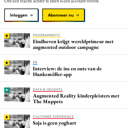
Om een reactie achter te laten is een account vereist.
Inloggen
Abonneer nu
PROGRAMMATIC
Eindhoven krijgt wereldprimeur met
augmented outdoor campagne
PR
Interview: de ins en outs van de
Hunkemöller-app
DATA & INSIGHTS
Augmented Reality kinderpleisters met
The Muppets
CUSTOMER EXPERIENCE
Soja is geen yoghurt