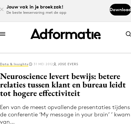
Jouw vak in je broekzak!
Download
De beste leeservaring met de app
Abonneer nu
Abonneer nu
Data & Insights
31 MEI 2012
JOSE EVERS
Log in
Neuroscience levert bewijs: betere
relaties tussen klant en bureau leidt
tot hogere effectiviteit
Download de app
Volg het laatste nieuws via de Adformatie
Een van de meest opvallende presentaties tijdens
Nieuws app
de conferentie ‘My message in your brain’ ’ kwam
van…