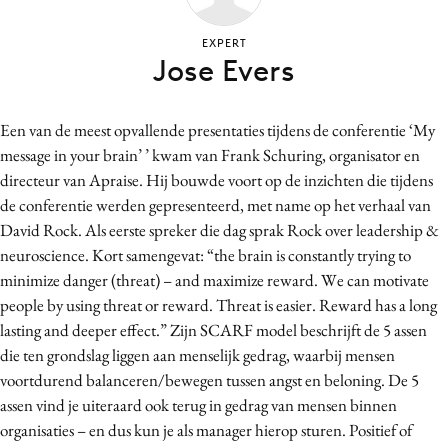
Bureaus
EXPERT
Campagnes
Jose Evers
Carriere
Contentmarketing
Een van de meest opvallende presentaties tijdens de conferentie ‘My
Craft
message in your brain’ ’ kwam van Frank Schuring, organisator en
Customer Experience
directeur van Apraise. Hij bouwde voort op de inzichten die tijdens
Data & Insights
de conferentie werden gepresenteerd, met name op het verhaal van
David Rock. Als eerste spreker die dag sprak Rock over leadership &
Design
neuroscience. Kort samengevat: “the brain is constantly trying to
Digital transformation
minimize danger (threat) – and maximize reward. We can motivate
Diversiteit
people by using threat or reward. Threat is easier. Reward has a long
Effectiviteit
lasting and deeper effect.” Zijn SCARF model beschrijft de 5 assen
Gedragsverandering
die ten grondslag liggen aan menselijk gedrag, waarbij mensen
voortdurend balanceren/bewegen tussen angst en beloning. De 5
Influencer marketing
assen vind je uiteraard ook terug in gedrag van mensen binnen
Interne communicatie
organisaties – en dus kun je als manager hierop sturen. Positief of
Martech