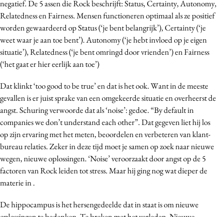
negatief. De 5 assen die Rock beschrijft: Status, Certainty, Autonomy,
Media
Relatedness en Fairness. Mensen functioneren optimaal als ze positief
Merkstrategie
worden gewaardeerd op Status (‘je bent belangrijk’), Certainty (‘je
weet waar je aan toe bent’). Autonomy (‘je hebt invloed op je eigen
PR
situatie’), Relatedness (‘je bent omringd door vrienden’) en Fairness
Programmatic
(‘het gaat er hier eerlijk aan toe’)
Purpose Marketing
Reputatie & crisis
Dat klinkt ‘too good to be true’ en dat is het ook. Want in de meeste
gevallen is er juist sprake van een omgekeerde situatie en overheerst de
angst. Schuring verwoorde dat als ‘noise’: gedoe. “By default in
companies we don’t understand each other”. Dat gegeven liet hij los
op zijn ervaring met het meten, beoordelen en verbeteren van klant-
bureau relaties. Zeker in deze tijd moet je samen op zoek naar nieuwe
wegen, nieuwe oplossingen. ‘Noise’ veroorzaakt door angst op de 5
factoren van Rock leiden tot stress. Maar hij ging nog wat dieper de
materie in .
De hippocampus is het hersengedeelde dat in staat is om nieuwe
oplossingen te bedenken. Te breken met het verleden. Nieuwe