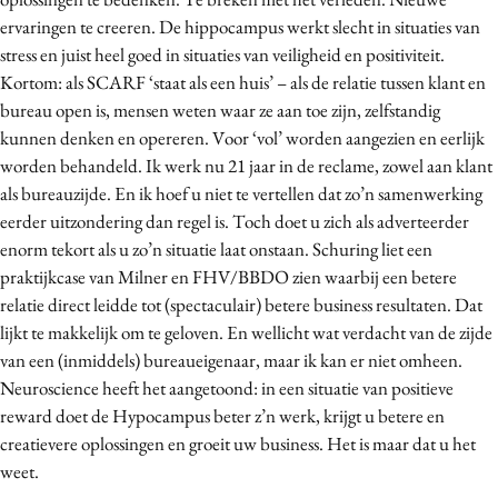
ervaringen te creeren. De hippocampus werkt slecht in situaties van
stress en juist heel goed in situaties van veiligheid en positiviteit.
Kortom: als SCARF ‘staat als een huis’ – als de relatie tussen klant en
bureau open is, mensen weten waar ze aan toe zijn, zelfstandig
kunnen denken en opereren. Voor ‘vol’ worden aangezien en eerlijk
worden behandeld. Ik werk nu 21 jaar in de reclame, zowel aan klant
als bureauzijde. En ik hoef u niet te vertellen dat zo’n samenwerking
eerder uitzondering dan regel is. Toch doet u zich als adverteerder
enorm tekort als u zo’n situatie laat onstaan. Schuring liet een
praktijkcase van Milner en FHV/BBDO zien waarbij een betere
relatie direct leidde tot (spectaculair) betere business resultaten. Dat
lijkt te makkelijk om te geloven. En wellicht wat verdacht van de zijde
van een (inmiddels) bureaueigenaar, maar ik kan er niet omheen.
Neuroscience heeft het aangetoond: in een situatie van positieve
reward doet de Hypocampus beter z’n werk, krijgt u betere en
creatievere oplossingen en groeit uw business. Het is maar dat u het
weet.