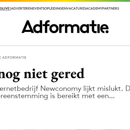
GLIVE!
GLIVE!
ADVERTEREN
ADVERTEREN
EVENTS
EVENTS
OPLEIDINGEN
OPLEIDINGEN
VACATURES
VACATURES
ACADEMY
ACADEMY
PARTNERS
PARTNERS
E ADFORMATIE
ieuws app
og niet gered
ternetbedrijf Newconomy lijkt mislukt.
ereenstemming is bereikt met een…
Media
ormation
Merkstrategie
PR