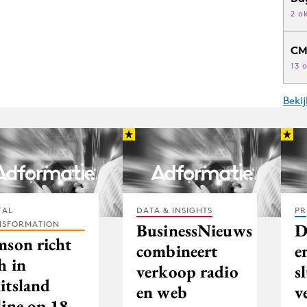
2 o
CM
13 
Beki
TAL
DATA & INSIGHTS
PR
NSFORMATION
BusinessNieuws
D
mson richt
combineert
e
h in
verkoop radio
s
itsland
en web
v
line op 18-