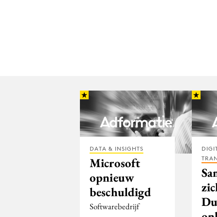
DATA & INSIGHTS
DIGI
TRA
Microsoft
Sa
opnieuw
zic
beschuldigd
Du
Softwarebedrijf
on