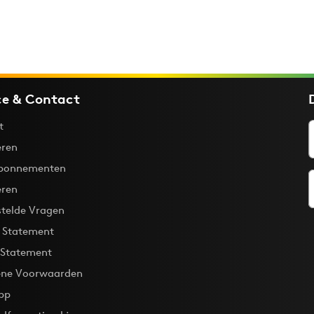
ce & Contact
t
ren
bonnementen
eren
stelde Vragen
y Statement
 Statement
ne Voorwaarden
pp