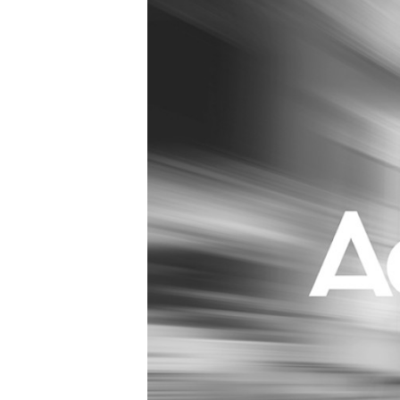
Carriere
Effectiviteit
Contentmarketing
Gedragsverand
Craft
Influencer mar
Customer Experience
Interne commu
Data & Insights
Martech