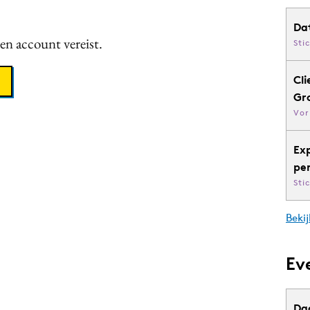
Da
een account vereist.
Sti
Cli
Gr
Vor
Ex
pe
Sti
Bekij
Ev
Da