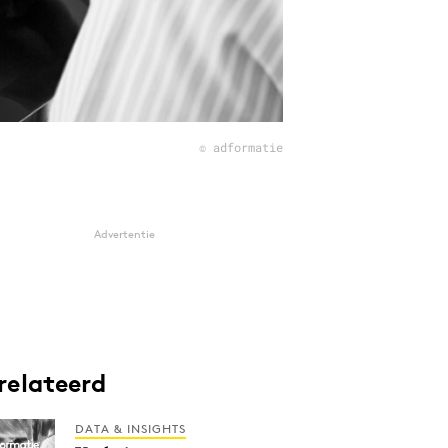
© adformatie
Advertentie
relateerd
DATA & INSIGHTS