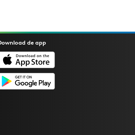
Download de
app