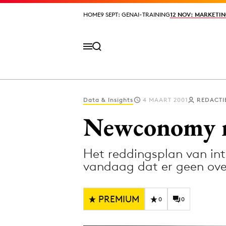
HOME
HOME
9 SEPT: GENAI-TRAINING
9 SEPT: GENAI-TRAINING
12 NOV: MARKETIN
12 NOV: MARKETIN
Data & Insights
4 MAART 2001
REDACTI
Volg het laatste nieuws via de Adformatie N
Newconomy n
Het reddingsplan van in
Topics
vandaag dat er geen ov
Artificial Intelligence
Design
Bureaus
Digital transf
PREMIUM
0
0
Campagnes
Diversiteit