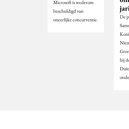
Microsoft is wederom
jar
beschuldigd van
De p
oneerlijke concurrentie.
Sams
Koni
Niem
Gron
bij d
Duit
onde