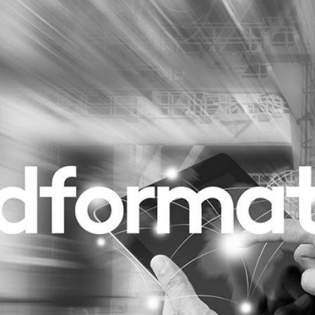
Programmatic
ering
Purpose Marketing
keting
Reputatie & crisis
nicatie