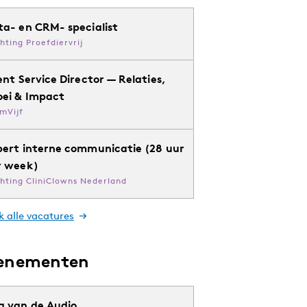
ta- en CRM- specialist
chting Proefdiervrij
ent Service Director — Relaties,
oei & Impact
mVijf
pert interne communicatie (28 uur
r week)
chting CliniClowns Nederland
k alle vacatures
enementen
g van de Audio