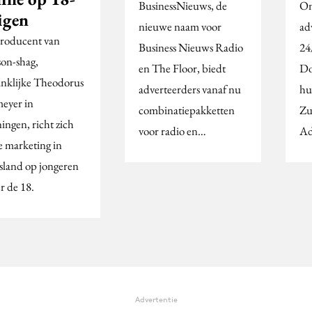
BusinessNieuws, de
On
igen
nieuwe naam voor
ad
roducent van
Business Nieuws Radio
24
on-shag,
en The Floor, biedt
Do
nklijke Theodorus
adverteerders vanaf nu
hu
eyer in
combinatiepakketten
Zu
ingen, richt zich
voor radio en…
Ad
e marketing in
sland op jongeren
r de 18.
Advertentie