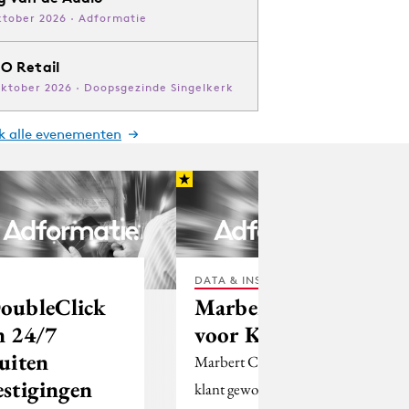
ktober 2026 · Adformatie
O Retail
oktober 2026 · Doopsgezinde Singelkerk
jk alle evenementen
DATA & INSIGHTS
oubleClick
Marbert kiest
n 24/7
voor KSM
luiten
Marbert Cosmetics is
estigingen
klant geworden bij