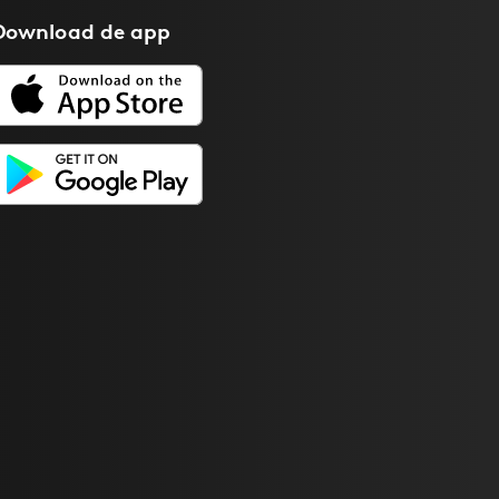
Download de
app