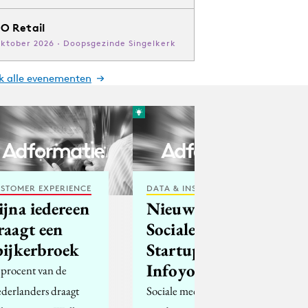
O Retail
oktober 2026 · Doopsgezinde Singelkerk
jk alle evenementen
STOMER EXPERIENCE
DATA & INSIGHTS
ijna iedereen
Nieuwe
raagt een
Sociale media
pijkerbroek
Startup:
Infoyo
 procent van de
derlanders draagt
Sociale media beginnen