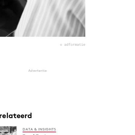
© adformatie
Advertentie
relateerd
DATA & INSIGHTS