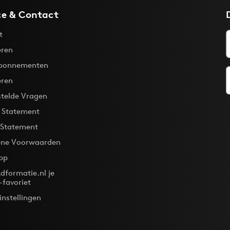
ce & Contact
t
ren
bonnementen
eren
stelde Vragen
y Statement
 Statement
ne Voorwaarden
pp
dformatie.nl je
-favoriet
instellingen