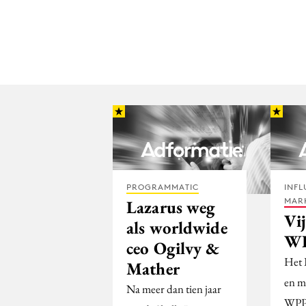
PROGRAMMATIC
INFL
MAR
Lazarus weg
Vi
als worldwide
WP
ceo Ogilvy &
Het B
Mather
en m
Na meer dan tien jaar
WPP 