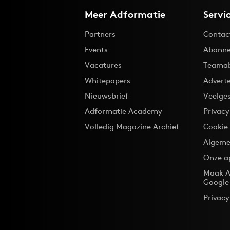
Meer Adformatie
Servi
Partners
Contac
Events
Abonne
Vacatures
Teama
Whitepapers
Advert
Nieuwsbrief
Veelge
Adformatie Academy
Privac
Volledig Magazine Archief
Cookie
Algeme
Onze a
Maak A
Google
Privacy