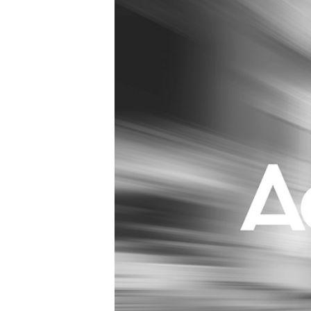
Carriere
Effectiviteit
Contentmarketing
Gedragsverand
Craft
Influencer mar
Customer Experience
Interne commu
Data & Insights
Martech