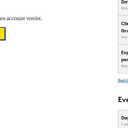
Da
Sti
een account vereist.
Cli
Gr
Vor
Ex
pe
Sti
Bekij
Ev
Da
1 o