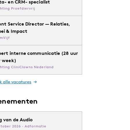
ta- en CRM- specialist
chting Proefdiervrij
ent Service Director — Relaties,
oei & Impact
mVijf
pert interne communicatie (28 uur
r week)
chting CliniClowns Nederland
k alle vacatures
enementen
g van de Audio
ktober 2026 · Adformatie