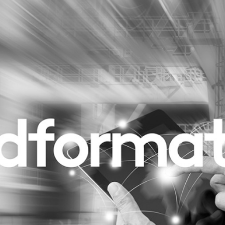
Programmatic
ering
Purpose Marketing
keting
Reputatie & crisis
nicatie