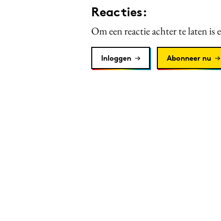
Reacties:
Om een reactie achter te laten is 
Inloggen
Abonneer nu