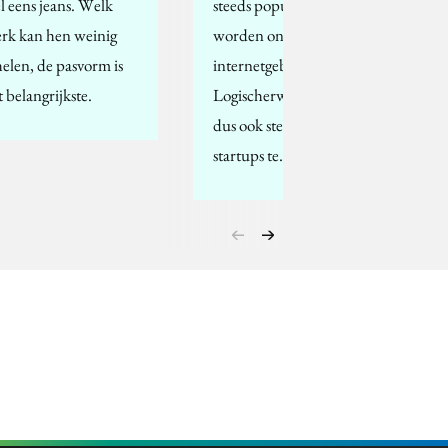
l eens jeans. Welk
steeds populairder te
rk kan hen weinig
worden onder
helen, de pasvorm is
internetgebruikers.
t belangrijkste.
Logischerwijs beginnen
dus ook steeds meer
startups te…