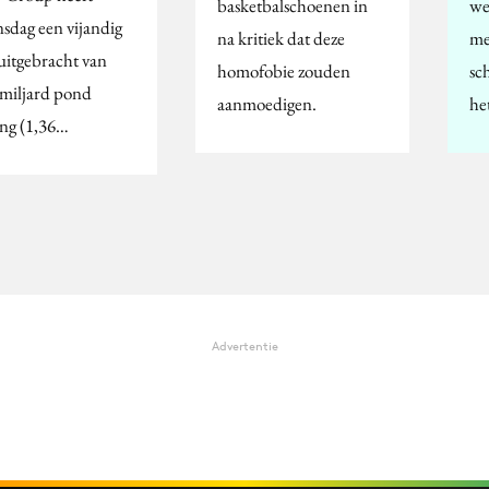
basketbalschoenen in
we
sdag een vijandig
na kritiek dat deze
me
uitgebracht van
homofobie zouden
sc
 miljard pond
aanmoedigen.
he
ing (1,36…
Advertentie