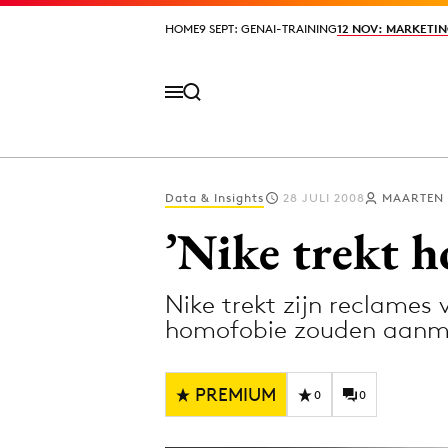
HOME
HOME
9 SEPT: GENAI-TRAINING
9 SEPT: GENAI-TRAINING
12 NOV: MARKETIN
12 NOV: MARKETIN
Data & Insights
28 JULI 2008
MAARTEN
Volg het laatste nieuws via de Adformatie N
’Nike trekt h
Nike trekt zijn reclames 
Topics
homofobie zouden aanm
Artificial Intelligence
Design
Bureaus
Digital transf
PREMIUM
0
0
Campagnes
Diversiteit