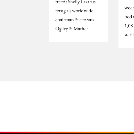
treedt Shelly Lazarus
woen
terug als worldwide
bod 
chairman & ceo van
1,08
Ogilvy & Mather.
sterl