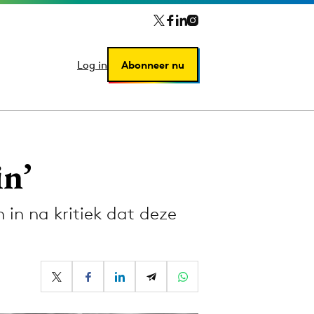
Log in
Log in
Abonneer nu
Abonneer nu
in’
 in na kritiek dat deze