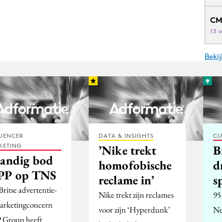
CM
13 
Beki
UENCER
DATA & INSIGHTS
CU
KETING
’Nike trekt
B
jandig bod
homofobische
d
P op TNS
reclame in’
s
ritse advertentie-
Nike trekt zijn reclames
95
arketingconcern
voor zijn ‘Hyperdunk’
Ne
Group heeft