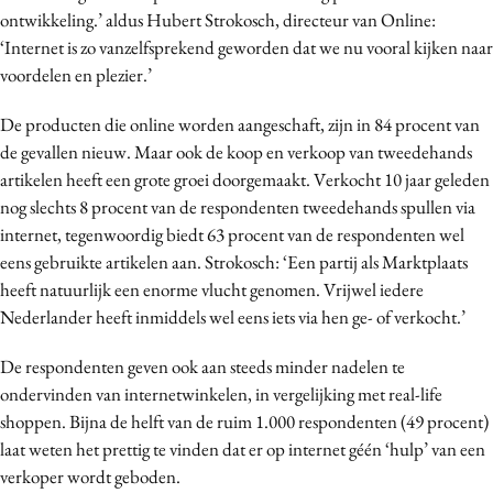
ontwikkeling.’ aldus Hubert Strokosch, directeur van Online:
Media
‘Internet is zo vanzelfsprekend geworden dat we nu vooral kijken naar
Merkstrategie
voordelen en plezier.’
PR
Programmatic
De producten die online worden aangeschaft, zijn in 84 procent van
de gevallen nieuw. Maar ook de koop en verkoop van tweedehands
Purpose Marketing
artikelen heeft een grote groei doorgemaakt. Verkocht 10 jaar geleden
Reputatie & crisis
nog slechts 8 procent van de respondenten tweedehands spullen via
internet, tegenwoordig biedt 63 procent van de respondenten wel
eens gebruikte artikelen aan. Strokosch: ‘Een partij als Marktplaats
heeft natuurlijk een enorme vlucht genomen. Vrijwel iedere
Nederlander heeft inmiddels wel eens iets via hen ge- of verkocht.’
De respondenten geven ook aan steeds minder nadelen te
ondervinden van internetwinkelen, in vergelijking met real-life
shoppen. Bijna de helft van de ruim 1.000 respondenten (49 procent)
laat weten het prettig te vinden dat er op internet géén ‘hulp’ van een
verkoper wordt geboden.