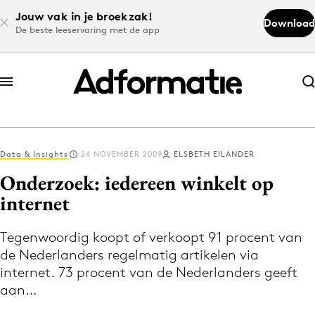
Jouw vak in je broekzak!
Download
De beste leeservaring met de app
Abonneer nu
Abonneer nu
Data & Insights
24 NOVEMBER 2009
ELSBETH EILANDER
Log in
Onderzoek: iedereen winkelt op
internet
Download de app
Volg het laatste nieuws via de Adformatie
Tegenwoordig koopt of verkoopt 91 procent van
de Nederlanders regelmatig artikelen via
Nieuws app
internet. 73 procent van de Nederlanders geeft
aan…