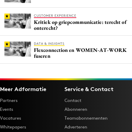
CUSTOMER EXPERIENCE
Kritiek op griepcommunicatie: terecht of
onterecht?
DATA & INSIGHTS
Flexconnection en WOMEN-AT-WORK
fuseren
Meer Adformatie
Service & Contact
Partners
Contact
Events
Abonneren
Vacatures
Teamabonnementen
Whitepapers
Adverteren