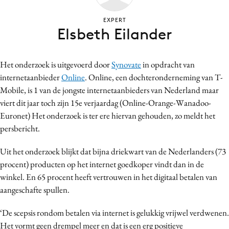
Bureaus
EXPERT
Campagnes
Elsbeth Eilander
Carriere
Contentmarketing
Het onderzoek is uitgevoerd door
Synovate
in opdracht van
Craft
internetaanbieder
Online
. Online, een dochteronderneming van T-
Customer Experience
Mobile, is 1 van de jongste internetaanbieders van Nederland maar
Data & Insights
viert dit jaar toch zijn 15e verjaardag (Online-Orange-Wanadoo-
Euronet) Het onderzoek is ter ere hiervan gehouden, zo meldt het
Design
persbericht.
Digital transformation
Diversiteit
Uit het onderzoek blijkt dat bijna driekwart van de Nederlanders (73
Effectiviteit
procent) producten op het internet goedkoper vindt dan in de
winkel. En 65 procent heeft vertrouwen in het digitaal betalen van
Gedragsverandering
aangeschafte spullen.
Influencer marketing
Interne communicatie
‘De scepsis rondom betalen via internet is gelukkig vrijwel verdwenen.
Martech
Het vormt geen drempel meer en dat is een erg positieve