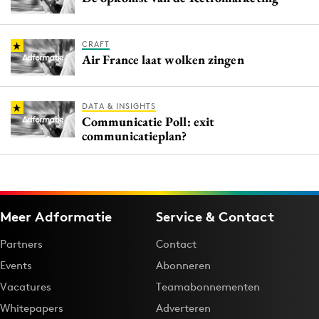
CRAFT
Air France laat wolken zingen
DATA & INSIGHTS
Communicatie Poll: exit
communicatieplan?
Meer Adformatie
Service & Contact
Partners
Contact
Events
Abonneren
Vacatures
Teamabonnementen
Whitepapers
Adverteren