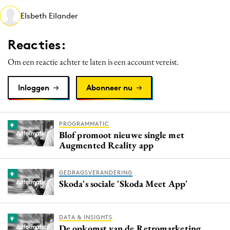
Media
Elsbeth Eilander
Merkstrategie
Reacties:
PR
Programmatic
Om een reactie achter te laten is een account vereist.
Purpose Marketing
Inloggen
Abonneer nu
Reputatie & crisis
PROGRAMMATIC
Blof promoot nieuwe single met
Augmented Reality app
GEDRAGSVERANDERING
Skoda's sociale 'Skoda Meet App'
DATA & INSIGHTS
De opkomst van de Retromarketing