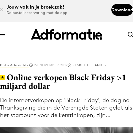
Jouw vak in je broekzak!
Download
De beste leeservaring met de app
Abonneer nu
Abonneer nu
Data & Insights
26 NOVEMBER 2012
ELSBETH EILANDER
Log in
Online verkopen Black Friday >1
miljard dollar
Download de app
Volg het laatste nieuws via de Adformatie
De internetverkopen op 'Black Friday', de dag na
Thanksgiving die in de Verenigde Staten geldt als
Nieuws app
het startpunt voor de kerstinkopen, zijn…