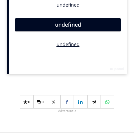
Bureaus
Campagnes
Carriere
Contentmarketing
Craft
Customer Experience
Data & Insights
Design
Digital transformation
Diversiteit
Effectiviteit
0
0
Gedragsverandering
Advertentie
Influencer marketing
Interne communicatie
Martech