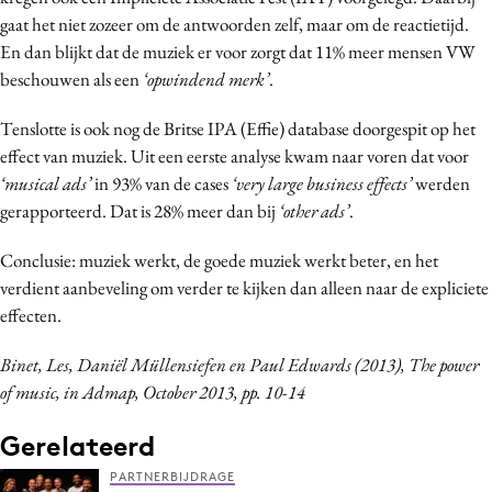
gaat het niet zozeer om de antwoorden zelf, maar om de reactietijd.
En dan blijkt dat de muziek er voor zorgt dat 11% meer mensen VW
beschouwen als een
‘opwindend merk’
.
Tenslotte is ook nog de Britse IPA (Effie) database doorgespit op het
effect van muziek. Uit een eerste analyse kwam naar voren dat voor
‘musical ads’
in 93% van de cases
‘very large business effects’
werden
gerapporteerd. Dat is 28% meer dan bij
‘other ads’
.
Conclusie: muziek werkt, de goede muziek werkt beter, en het
verdient aanbeveling om verder te kijken dan alleen naar de expliciete
effecten.
Binet, Les, Daniël Müllensiefen en Paul Edwards (2013), The power
of music, in Admap, October 2013, pp. 10-14
Gerelateerd
PARTNERBIJDRAGE