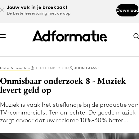
Jouw vak in je broekzak!
Download
De beste leeservaring met de app
Abonneer nu
Abonneer nu
Data & Insights
11 DECEMBER 2013
JOHN FAASSE
Log in
Onmisbaar onderzoek 8 - Muziek
levert geld op
Download de app
Volg het laatste nieuws via de Adformatie
Muziek is vaak het stiefkindje bij de productie van
TV-commercials. Ten onrechte. De goede muziek
Nieuws app
zorgt ervoor dat uw reclame 10%-30% beter…