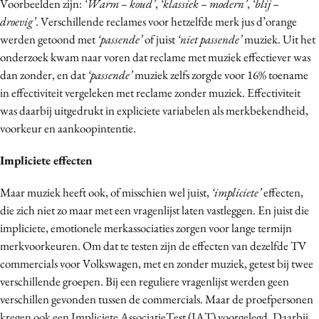
Voorbeelden zijn:
‘Warm – koud’
,
‘klassiek – modern’
,
‘blij –
droevig’
. Verschillende reclames voor hetzelfde merk jus d’orange
werden getoond met
‘passende’
of juist
‘niet passende’
muziek. Uit het
onderzoek kwam naar voren dat reclame met muziek effectiever was
dan zonder, en dat
‘passende’
muziek zelfs zorgde voor 16% toename
in effectiviteit vergeleken met reclame zonder muziek. Effectiviteit
was daarbij uitgedrukt in expliciete variabelen als merkbekendheid,
voorkeur en aankoopintentie.
Impliciete effecten
Maar muziek heeft ook, of misschien wel juist,
‘impliciete’
effecten,
die zich niet zo maar met een vragenlijst laten vastleggen. En juist die
impliciete, emotionele merkassociaties zorgen voor lange termijn
merkvoorkeuren. Om dat te testen zijn de effecten van dezelfde TV
commercials voor Volkswagen, met en zonder muziek, getest bij twee
verschillende groepen. Bij een reguliere vragenlijst werden geen
verschillen gevonden tussen de commercials. Maar de proefpersonen
kregen ook een Impliciete AssociatieTest (IAT) voorgelegd. Daarbij