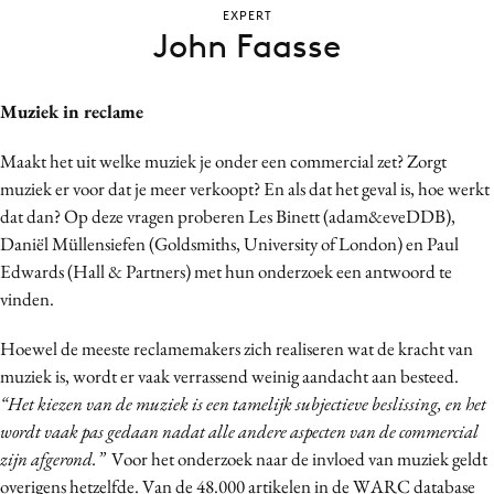
EXPERT
Bureaus
John Faasse
Campagnes
Carriere
Muziek in reclame
Contentmarketing
Craft
Maakt het uit welke muziek je onder een commercial zet? Zorgt
Customer Experience
muziek er voor dat je meer verkoopt? En als dat het geval is, hoe werkt
dat dan? Op deze vragen proberen Les Binett (adam&eveDDB),
Data & Insights
Daniël Müllensiefen (Goldsmiths, University of London) en Paul
Design
Edwards (Hall & Partners) met hun onderzoek een antwoord te
Digital transformation
vinden.
Diversiteit
Hoewel de meeste reclamemakers zich realiseren wat de kracht van
Effectiviteit
muziek is, wordt er vaak verrassend weinig aandacht aan besteed.
Gedragsverandering
“Het kiezen van de muziek is een tamelijk subjectieve beslissing, en het
Influencer marketing
wordt vaak pas gedaan nadat alle andere aspecten van de commercial
Interne communicatie
zijn afgerond.”
Voor het onderzoek naar de invloed van muziek geldt
Martech
overigens hetzelfde. Van de 48.000 artikelen in de WARC database