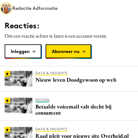
Media
Redactie Adformatie
Merkstrategie
Reacties:
PR
Programmatic
Om een reactie achter te laten is een account vereist.
Purpose Marketing
Inloggen
Abonneer nu
Reputatie & crisis
DATA & INSIGHTS
Nieuw leven Doodgewoon op web
DESIGN
Betaalde voicemail valt slecht bij
consument
DATA & INSIGHTS
Raad pleit voor nieuwe site Overheid.nl