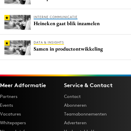
INTERNE COMMUNICATIE
Heineken gaat blik inzamelen
DATA & INSIGHTS
Samen in productontwikkeling
Meer Adformatie
Service & Contact
Partners
Contact
Events
Abonneren
Vacatures
Teamabonnementen
Whitepapers
Adverteren