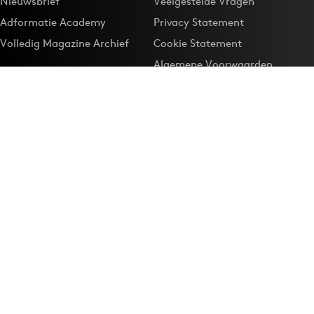
Nieuwsbrief
Veelgestelde Vragen
Adformatie Academy
Privacy Statement
Volledig Magazine Archief
Cookie Statement
Algemene Voorwaarden
Onze app
Maak Adformatie.nl je
Google-favoriet
Privacyinstellingen
Download de
Adformatie Nieuws App