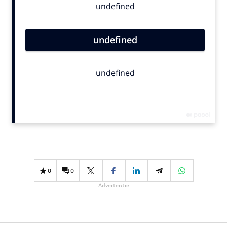
Bureaus
Campagnes
Carriere
Contentmarketing
Craft
Customer Experience
Data & Insights
Design
Digital transformation
Diversiteit
Effectiviteit
0
0
Gedragsverandering
Advertentie
Influencer marketing
Interne communicatie
Martech