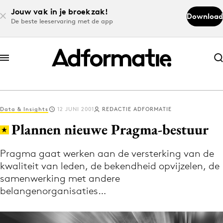
Jouw vak in je broekzak!
Download
De beste leeservaring met de app
Abonneer nu
Abonneer nu
Data & Insights
12 JUNI 2001
REDACTIE ADFORMATIE
Log in
Plannen nieuwe Pragma-bestuur
Pragma gaat werken aan de versterking van de
Download de app
kwaliteit van leden, de bekendheid opvijzelen, de
Volg het laatste nieuws via de Adformatie
samenwerking met andere
Nieuws app
belangenorganisaties…