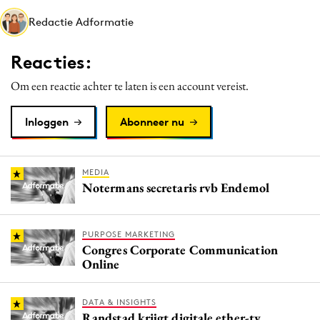
Media
Redactie Adformatie
Merkstrategie
Reacties:
PR
Programmatic
Om een reactie achter te laten is een account vereist.
Purpose Marketing
Inloggen
Abonneer nu
Reputatie & crisis
MEDIA
Notermans secretaris rvb Endemol
PURPOSE MARKETING
Congres Corporate Communication
Online
DATA & INSIGHTS
Randstad krijgt digitale ether-tv