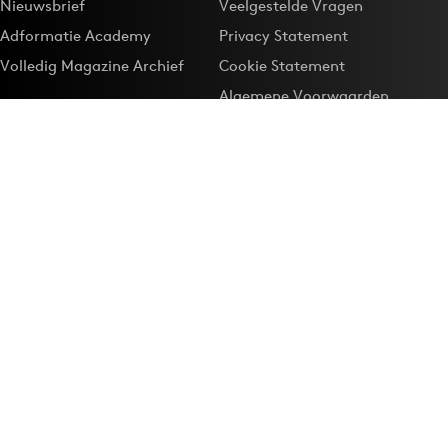
Nieuwsbrief
Veelgestelde Vragen
Adformatie Academy
Privacy Statement
Volledig Magazine Archief
Cookie Statement
Algemene Voorwaarden
Onze app
Maak Adformatie.nl je
Google-favoriet
Privacyinstellingen
Download de
Adformatie Nieuws App