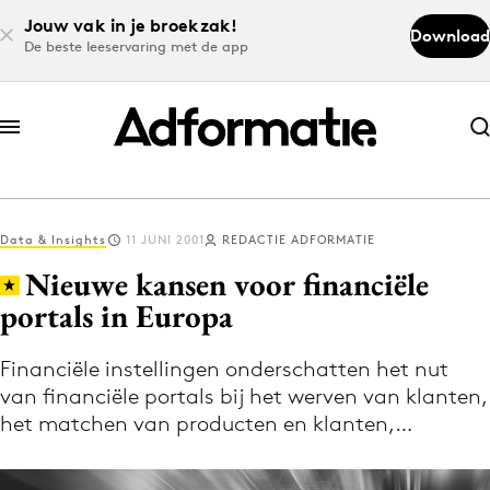
Jouw vak in je broekzak!
Download
De beste leeservaring met de app
Abonneer nu
Abonneer nu
Data & Insights
11 JUNI 2001
REDACTIE ADFORMATIE
Log in
Nieuwe kansen voor financiële
portals in Europa
Download de app
Volg het laatste nieuws via de Adformatie
Financiële instellingen onderschatten het nut
van financiële portals bij het werven van klanten,
Nieuws app
het matchen van producten en klanten,…