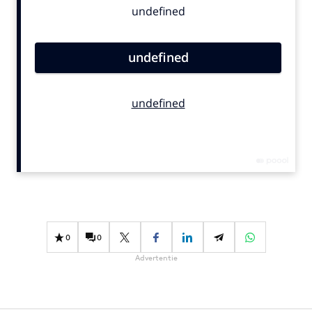
Bureaus
Campagnes
Carriere
Contentmarketing
Craft
Customer Experience
Data & Insights
Design
Digital transformation
Diversiteit
Effectiviteit
0
0
Gedragsverandering
Advertentie
Influencer marketing
Interne communicatie
Martech