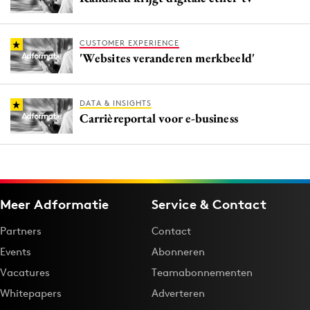
CUSTOMER EXPERIENCE
'Websites veranderen merkbeeld'
DATA & INSIGHTS
Carrièreportal voor e-business
Meer Adformatie
Service & Contact
Partners
Contact
Events
Abonneren
Vacatures
Teamabonnementen
Whitepapers
Adverteren