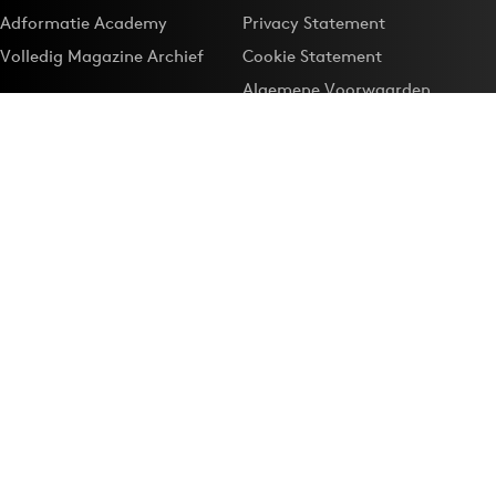
Adformatie Academy
Privacy Statement
Volledig Magazine Archief
Cookie Statement
Algemene Voorwaarden
Onze app
Maak Adformatie.nl je
Google-favoriet
Privacyinstellingen
Download de
Adformatie Nieuws App