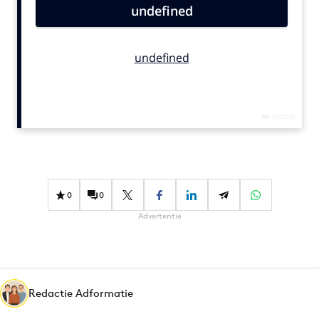
Bureaus
Campagnes
Carriere
Contentmarketing
Craft
Customer Experience
Data & Insights
Design
Digital transformation
0
0
Diversiteit
Advertentie
Effectiviteit
Gedragsverandering
Influencer marketing
Interne communicatie
Redactie Adformatie
Martech