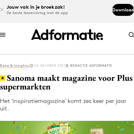
Jouw vak in je broekzak!
Download
De beste leeservaring met de app
Abonneer nu
Abonneer nu
Data & Insights
26 OKTOBER 2017
REDACTIE ADFORMATIE
Log in
Sanoma maakt magazine voor Plus
supermarkten
Download de app
Volg het laatste nieuws via de Adformatie
Het 'inspiratiemagazine' komt zes keer per jaar
uit.
Nieuws app