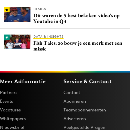
DESIGN
Dit waren de 5 best bekeken video's op
Youtube in Q3
DATA & INSIGHTS
Fish Tales: zo bouw je een merk met een
missie
Meer Adformatie
Service & Contact
Partners
Contact
Events
Abonneren
Vacatures
Teamabonnementen
Whitepapers
Adverteren
Nieuwsbrief
Veelgestelde Vragen