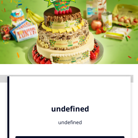
Menu
Home
9 sept: GenAI-training
12 nov: MarketingLive!
Adverteren
Events
Advertentie
Opleidingen
Vacatures
Academy
Partners
Topics
Artificial Intelligence