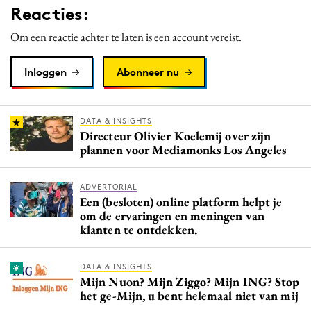
Reacties:
Media
Merkstrategie
Om een reactie achter te laten is een account vereist.
PR
Inloggen
Abonneer nu
Programmatic
Purpose Marketing
Reputatie & crisis
DATA & INSIGHTS
Directeur Olivier Koelemij over zijn
plannen voor Mediamonks Los Angeles
ADVERTORIAL
Een (besloten) online platform helpt je
om de ervaringen en meningen van
klanten te ontdekken.
DATA & INSIGHTS
Mijn Nuon? Mijn Ziggo? Mijn ING? Stop
het ge-Mijn, u bent helemaal niet van mij