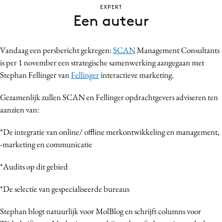
EXPERT
Bureaus
Een auteur
Campagnes
Carriere
Vandaag een persbericht gekregen:
SCAN
Management Consultants
Contentmarketing
is per 1 november een strategische samenwerking aangegaan met
Craft
Stephan Fellinger van
Fellinger
interactieve marketing.
Customer Experience
Gezamenlijk zullen SCAN en Fellinger opdrachtgevers adviseren ten
Data & Insights
aanzien van:
Design
Digital transformation
*De integratie van online/ offline merkontwikkeling en management,
Diversiteit
-marketing en communicatie
Effectiviteit
*Audits op dit gebied
Gedragsverandering
Influencer marketing
*De selectie van gespecialiseerde bureaus
Interne communicatie
Stephan blogt natuurlijk voor MolBlog en schrijft columns voor
Martech