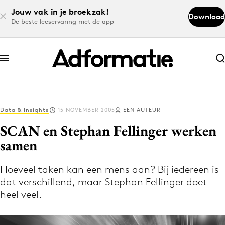
Jouw vak in je broekzak!
Download
De beste leeservaring met de app
Abonneer nu
Abonneer nu
Data & Insights
15 NOVEMBER 2005
EEN AUTEUR
Log in
SCAN en Stephan Fellinger werken
samen
Download de app
Volg het laatste nieuws via de Adformatie
Hoeveel taken kan een mens aan? Bij iedereen is
dat verschillend, maar Stephan Fellinger doet
Nieuws app
heel veel.