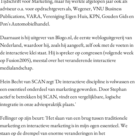
Tijdschrift voor Marketing, maar hij werkte afgelopen jaar ook als
Media
adviseur o.a. voor opdrachtgevers als, Wegener, VNU Business
Merkstrategie
Publications, VARA, Vereniging Eigen Huis, KPN, Gouden Gids en
Pon's Automobielhandel.
PR
Programmatic
Daarnaast is hij uitgever van Blogo.nl, de eerste webloguitgeverij van
Purpose Marketing
Nederland, waardoor hij, zoals hij aangeeft, zelf ook met de voeten in
Reputatie & crisis
de interactieve klei staat. Hij is spreker op congressen (volgende week
op Fusion2005), meestal over het veranderende interactieve
medialandschap.
Hein Becht van SCAN zegt 'De interactieve discipline is volwassen en
een essentieel onderdeel van marketing geworden. Door Stephan
actief te betrekken bij SCAN, vindt een vergelijkbare, logische
integratie in onze adviespraktijk plaats.'
Fellinger op zijn beurt: 'Het slaan van een brug tussen traditionele
marketing en interactieve marketing is in mijn ogen essentieel. We
staan op de drempel van enorme veranderingen in het