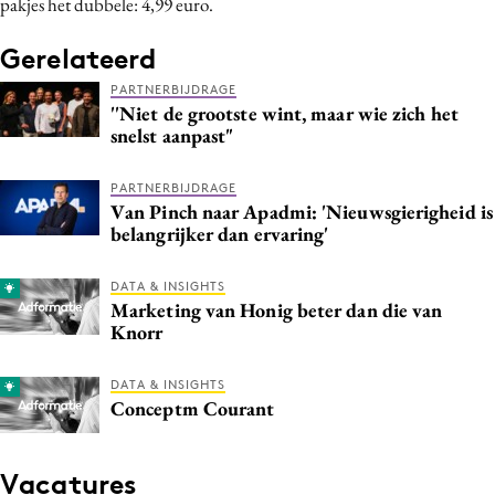
pakjes het dubbele: 4,99 euro.
Media
Gerelateerd
Merkstrategie
PR
PARTNERBIJDRAGE
''Niet de grootste wint, maar wie zich het
Programmatic
snelst aanpast"
Purpose Marketing
Reputatie & crisis
PARTNERBIJDRAGE
Van Pinch naar Apadmi: 'Nieuwsgierigheid is
belangrijker dan ervaring'
DATA & INSIGHTS
Marketing van Honig beter dan die van
Knorr
DATA & INSIGHTS
Conceptm Courant
Vacatures