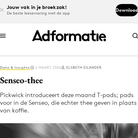
Jouw vak in je broekzak!
Download
De beste leeservaring met de app
Abonneer nu
Abonneer nu
Data & Insights
2 MAART 2006
ELSBETH EILANDER
Log in
Senseo-thee
Pickwick introduceert deze maand T-pads; pads
Download de app
voor in de Senseo, die echter thee geven in plaats
Volg het laatste nieuws via de Adformatie
van koffie.
Nieuws app