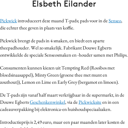
Elsbeth Eilander
Bureaus
Campagnes
Pickwick
introduceert deze maand T-pads; pads voor in de
Senseo
,
Carriere
die echter thee geven in plaats van koffie.
Contentmarketing
Craft
Pickwick brengt de pads in 4 smaken, en biedt een aparte
theepadhouder. Wel zo smakelijk. Fabrikant Douwe Egberts
Customer Experience
ontwikkelde de speciale Senseosmaken en -houder samen met Philips.
Data & Insights
Design
Consumenten kunnen kiezen uit Tempting Red (Rooibos met
Digital transformation
bloedsinaasappel), Minty Green (groene thee met munt en
zouthout)), Lemon en Lime en Early Grey (bergamot en limoen).
Diversiteit
Effectiviteit
De T-pads zijn vanaf half maart verkrijgbaar in de supermarkt, in de
Gedragsverandering
Douwe Egberts
Geschenkenwinkel
, via de
Pickwicksite
en in een
Influencer marketing
cadeauverpakking bij elektronica-en huishoudspeciaalzaken.
Interne communicatie
Introductieprijs is 2,49 euro, maar een paar maanden later kosten de
Martech