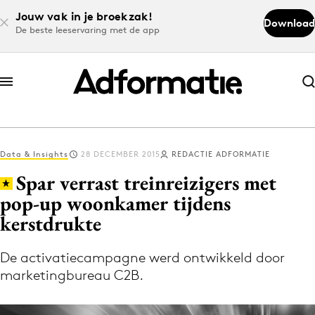
Jouw vak in je broekzak!
Download
De beste leeservaring met de app
Abonneer nu
Abonneer nu
Data & Insights
28 DECEMBER 2015
REDACTIE ADFORMATIE
Log in
Spar verrast treinreizigers met
pop-up woonkamer tijdens
kerstdrukte
Download de app
Volg het laatste nieuws via de Adformatie
De activatiecampagne werd ontwikkeld door
Nieuws app
marketingbureau C2B.