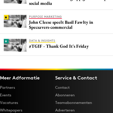
social media
PURPOSE MARKETING
John Cleese speelt Basil Fawlty in
Specsavers-commercial
DATA & INSIGHTS
#TGIF - Thank God It's Friday
Meer Adformatie
Service & Contact
Partners
Contact
Events
Abonneren
Vacatures
Teamabonnementen
Whitepapers
Adverteren