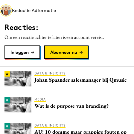
Media
Redactie Adformatie
Merkstrategie
PR
Reacties:
Programmatic
Om een reactie achter te laten is een account vereist.
Purpose Marketing
Reputatie & crisis
Inloggen
Abonneer nu
DATA & INSIGHTS
Johan Spaander salesmanager bij Qmusic
MEDIA
Wat is de purpose van branding?
DATA & INSIGHTS
AU! 10 domme maar grappige fouten op