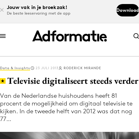
Jouw vak in je broekzak!
Download
De beste leeservaring met de app
Abonneer nu
Abonneer nu
Data & Insights
23 JULI 2013
RODERICK MIRANDE
Log in
Televisie digitaliseert steeds verder
Van de Nederlandse huishoudens heeft 81
Download de app
procent de mogelijkheid om digitaal televisie te
Volg het laatste nieuws via de Adformatie
kijken. In de tweede helft van 2012 was dat nog
Nieuws app
77…