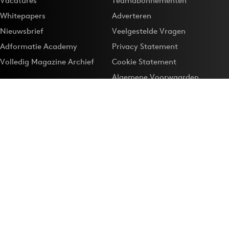
Vacatures
Teamabonnementen
Whitepapers
Adverteren
Nieuwsbrief
Veelgestelde Vragen
Adformatie Academy
Privacy Statement
Volledig Magazine Archief
Cookie Statement
Algemene Voorwaarden
Onze app
Maak Adformatie.nl je
Google-favoriet
Privacyinstellingen
Download de
Adformatie Nieuws App