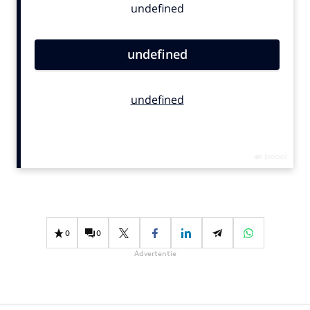
Bureaus
Campagnes
Carriere
Contentmarketing
Craft
Customer Experience
Data & Insights
Design
Digital transformation
Diversiteit
Effectiviteit
0
0
Gedragsverandering
Advertentie
Influencer marketing
Interne communicatie
Martech