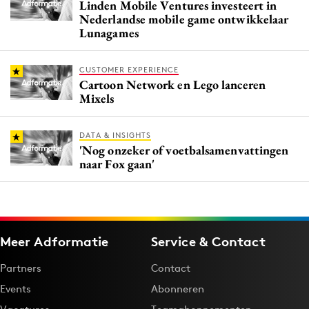
Linden Mobile Ventures investeert in
Nederlandse mobile game ontwikkelaar
Lunagames
CUSTOMER EXPERIENCE
Cartoon Network en Lego lanceren
Mixels
DATA & INSIGHTS
'Nog onzeker of voetbalsamenvattingen
naar Fox gaan'
Meer Adformatie
Service & Contact
Partners
Contact
Events
Abonneren