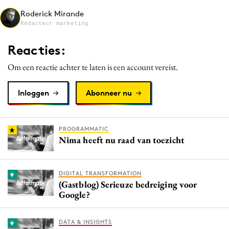
Media
Roderick Mirande
Redacteur marketing
Merkstrategie
PR
Reacties:
Programmatic
Om een reactie achter te laten is een account vereist.
Purpose Marketing
Reputatie & crisis
Inloggen
Abonneer nu
PROGRAMMATIC
Nima heeft nu raad van toezicht
DIGITAL TRANSFORMATION
(Gastblog) Serieuze bedreiging voor
Google?
DATA & INSIGHTS