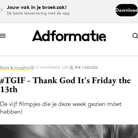
Jouw vak in je broekzak!
Download
De beste leeservaring met de app
Abonneer nu
Abonneer nu
Data & Insights
13 NOVEMBER 2015
RIK LOOIJEN
Log in
#TGIF - Thank God It's Friday the
13th
Download de app
Volg het laatste nieuws via de Adformatie
De vijf filmpjes die je deze week gezien móet
hebben!
Nieuws app