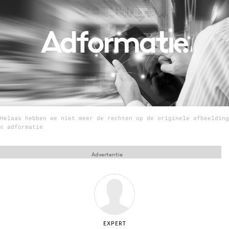
Menu
Home
9 sept: GenAI-training
12 nov: MarketingLive!
Adverteren
Helaas hebben we niet meer de rechten op de originele afbeelding
Events
© adformatie
Opleidingen
Vacatures
Advertentie
Academy
Partners
Topics
Artificial Intelligence
EXPERT