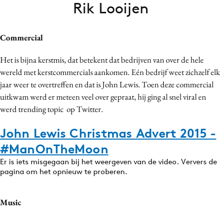
Rik Looijen
Bureaus
Campagnes
Commercial
Carriere
Contentmarketing
Het is bijna kerstmis, dat betekent dat bedrijven van over de hele
Craft
wereld met kerstcommercials aankomen. Eén bedrijf weet zichzelf elk
Customer Experience
jaar weer te overtreffen en dat is John Lewis. Toen deze commercial
uitkwam werd er meteen veel over gepraat, hij ging al snel viral en
Data & Insights
werd trending topic op Twitter.
Design
Digital transformation
John Lewis Christmas Advert 2015 -
Diversiteit
#ManOnTheMoon
Effectiviteit
Er is iets misgegaan bij het weergeven van de video. Ververs de
pagina om het opnieuw te proberen.
Gedragsverandering
Influencer marketing
Music
Interne communicatie
Martech