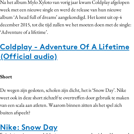
Na het album Mylo Xyloto van vorig jaar kwam Coldplay afgelopen
Media
week met een nieuwe single en werd de release van hun nieuwe
Merkstrategie
album ‘A head full of dreams’ aangekondigd. Het komt uit op 4
december 2015, tot die tijd zullen we het moeten doen met de single:
PR
‘Adventure of a lifetime’.
Programmatic
Purpose Marketing
Coldplay - Adventure Of A Lifetime
Reputatie & crisis
(Official audio)
Short
De wegen zijn gesloten, scholen zijn dicht, het is ‘Snow Day’. Nike
weet ook in deze short zichzelf te overtreffen door gebruik te maken
van een scala aan atleten. Waarom binnen zitten als het spel zich
buiten afspeelt?
Nike: Snow Day