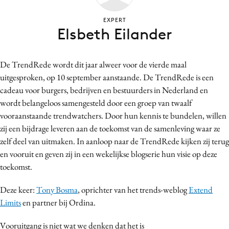
Bureaus
EXPERT
Campagnes
Elsbeth Eilander
Carriere
Contentmarketing
De TrendRede wordt dit jaar alweer voor de vierde maal
Craft
uitgesproken, op 10 september aanstaande. De TrendRede is een
Customer Experience
cadeau voor burgers, bedrijven en bestuurders in Nederland en
Data & Insights
wordt belangeloos samengesteld door een groep van twaalf
vooraanstaande trendwatchers. Door hun kennis te bundelen, willen
Design
zij een bijdrage leveren aan de toekomst van de samenleving waar ze
Digital transformation
zelf deel van uitmaken. In aanloop naar de TrendRede kijken zij terug
Diversiteit
en vooruit en geven zij in een wekelijkse blogserie hun visie op deze
Effectiviteit
toekomst.
Gedragsverandering
Deze keer:
Tony Bosma
, oprichter van het trends-weblog
Extend
Influencer marketing
Limits
en partner bij Ordina.
Interne communicatie
Martech
Vooruitgang is niet wat we denken dat het is