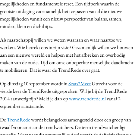
mogelijkheden en fundamentele reset. Een tijdperk waarin de
grootste uitdaging voornamelijk het toepassen van al die nieuwe
mogelijkheden vanuit een nieuw perspectief van balans, samen,
minder, klein en dichtbij is.
Als maatschappij willen we weten waaraan en waar naartoe we
werken. Wie betrekt ons in zijn visie? Gezamenlijk willen we bouwen
aan een nieuwe wereld en helpen met het afbreken en overbodig
maken van de oude. Tijd om onze onbeperkte menselijke daadkracht
te mobiliseren. Dat is waar de TrendRede over gaat.
Op dinsdag 10 september wordt in
Seats2Meet
Utrecht voor de
vierde keer de TrendRede uitgesproken. Wil je bij de TrendRede
2014 aanwezig zijn? Meld je dan op
www.trendrede.nl
vanaf 2
september aanstaande.
De
TrendRede
wordt belangeloos samengesteld door een groep van
twaalf vooraanstaande trendwatchers. De term trendwatcher ligt
gevoelig. Maar voor dit gezamenlijke doel wordt de definitiediscussie