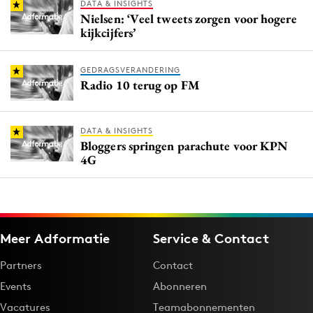
DATA & INSIGHTS
Nielsen: ‘Veel tweets zorgen voor hogere
kijkcijfers’
GEDRAGSVERANDERING
Radio 10 terug op FM
DATA & INSIGHTS
Bloggers springen parachute voor KPN
4G
Meer Adformatie
Service & Contact
Partners
Contact
Events
Abonneren
Vacatures
Teamabonnementen