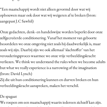
Media
“Een maatschappij wordt niet alleen gevormd door wat wij
Merkstrategie
opbouwen maar ook door wat wij weigeren af te breken (bron:
PR
aangepast J.C Sawhil)
Programmatic
Onze gedachten, denk- en handelswijze worden beperkt door onze
Purpose Marketing
zelfgecreëerde conditionering. Vanaf het moment van geboorte
Reputatie & crisis
beoordelen we onze omgeving niet zoals hij daadwerkelijk is, maar
zoals wij zijn. Daarbij zijn we ook allemaal ‘slachtoffer’ van het
verouderingsproces waarmee we onze vrije verbeeldingskracht
verliezen. We think we understand the rules when we become adults
but what we really experience is a narrowing of the imagination
(bron: David Lynch)
Zij die uit hun conditionering kunnen en durven breken en hun
verbeeldingskracht aanspreken, maken het verschil.
De spagaat
We roepen om een maatschappij waarin iedereen zichzelf kan zijn.