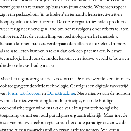
vervolgens aan te passen op basis van jouw emotie. Wetenschappers
zijn erin geslaagd om ‘in te breken’ in iemand’s hersenactiviteit en
koopsignalen te identificeren. De eerste organisaties halen productie
weer terug naar het eigen land om het vervolgens door robots te laten
uitvoeren. Met de versmelting van technologie en het menselijk
lichaam kunnen hackers verdergaan dan alleen data stelen. Immers,
als ze satellieten kunnen hacken dan ook een pacemaker. Nieuwe
technologie biedt ons de middelen om een nieuwe wereld te bouwen
die de oude overbodig maakt.
Maar het tegenovergestelde is ook waar. De oude wereld kent immers
ook toegang tot dezelfde technologie. Gevolg is een digitale tweestrijd
van
Prism tot Cocoon
en
Donottrackme
. Niets nieuws aan de horizon
want elke nieuwe vinding kent dit principe, maar de huidige
economische tegenwind maakt de verleiding tot technologische
toepassing vanuit een oud paradigma erg aantrekkelijk. Maar met de
inzet van nieuwe technologie vanuit het oude paradigma zien we de
afstand tussen maatschappij en organisatie toenemen. We keren