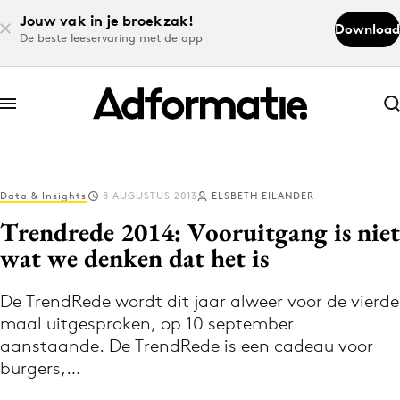
Jouw vak in je broekzak!
Download
De beste leeservaring met de app
Abonneer nu
Abonneer nu
Data & Insights
8 AUGUSTUS 2013
ELSBETH EILANDER
Log in
Trendrede 2014: Vooruitgang is niet
wat we denken dat het is
Download de app
Volg het laatste nieuws via de Adformatie
De TrendRede wordt dit jaar alweer voor de vierde
maal uitgesproken, op 10 september
Nieuws app
aanstaande. De TrendRede is een cadeau voor
burgers,…