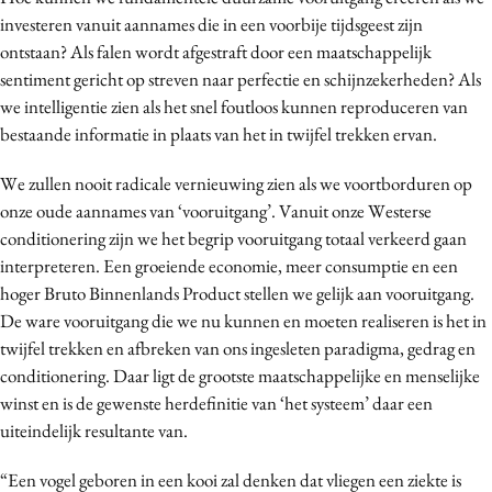
investeren vanuit aannames die in een voorbije tijdsgeest zijn
ontstaan? Als falen wordt afgestraft door een maatschappelijk
sentiment gericht op streven naar perfectie en schijnzekerheden? Als
we intelligentie zien als het snel foutloos kunnen reproduceren van
bestaande informatie in plaats van het in twijfel trekken ervan.
We zullen nooit radicale vernieuwing zien als we voortborduren op
onze oude aannames van ‘vooruitgang’. Vanuit onze Westerse
conditionering zijn we het begrip vooruitgang totaal verkeerd gaan
interpreteren. Een groeiende economie, meer consumptie en een
hoger Bruto Binnenlands Product stellen we gelijk aan vooruitgang.
De ware vooruitgang die we nu kunnen en moeten realiseren is het in
twijfel trekken en afbreken van ons ingesleten paradigma, gedrag en
conditionering. Daar ligt de grootste maatschappelijke en menselijke
winst en is de gewenste herdefinitie van ‘het systeem’ daar een
uiteindelijk resultante van.
“Een vogel geboren in een kooi zal denken dat vliegen een ziekte is