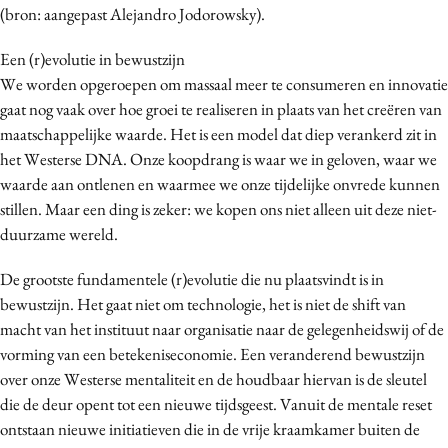
(bron: aangepast Alejandro Jodorowsky).
Een (r)evolutie in bewustzijn
We worden opgeroepen om massaal meer te consumeren en innovatie
gaat nog vaak over hoe groei te realiseren in plaats van het creëren van
maatschappelijke waarde. Het is een model dat diep verankerd zit in
het Westerse DNA. Onze koopdrang is waar we in geloven, waar we
waarde aan ontlenen en waarmee we onze tijdelijke onvrede kunnen
stillen. Maar een ding is zeker: we kopen ons niet alleen uit deze niet-
duurzame wereld.
De grootste fundamentele (r)evolutie die nu plaatsvindt is in
bewustzijn. Het gaat niet om technologie, het is niet de shift van
macht van het instituut naar organisatie naar de gelegenheidswij of de
vorming van een betekeniseconomie. Een veranderend bewustzijn
over onze Westerse mentaliteit en de houdbaar hiervan is de sleutel
die de deur opent tot een nieuwe tijdsgeest. Vanuit de mentale reset
ontstaan nieuwe initiatieven die in de vrije kraamkamer buiten de