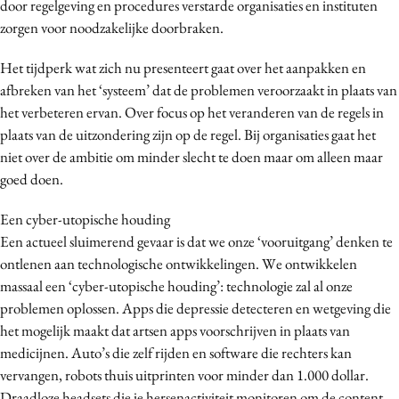
door regelgeving en procedures verstarde organisaties en instituten
zorgen voor noodzakelijke doorbraken.
Het tijdperk wat zich nu presenteert gaat over het aanpakken en
afbreken van het ‘systeem’ dat de problemen veroorzaakt in plaats van
het verbeteren ervan. Over focus op het veranderen van de regels in
plaats van de uitzondering zijn op de regel. Bij organisaties gaat het
niet over de ambitie om minder slecht te doen maar om alleen maar
goed doen.
Een cyber-utopische houding
Een actueel sluimerend gevaar is dat we onze ‘vooruitgang’ denken te
ontlenen aan technologische ontwikkelingen. We ontwikkelen
massaal een ‘cyber-utopische houding’: technologie zal al onze
problemen oplossen. Apps die depressie detecteren en wetgeving die
het mogelijk maakt dat artsen apps voorschrijven in plaats van
medicijnen. Auto’s die zelf rijden en software die rechters kan
vervangen, robots thuis uitprinten voor minder dan 1.000 dollar.
Draadloze headsets die je hersenactiviteit monitoren om de content