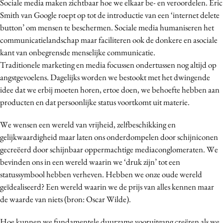
Sociale media maken zichtbaar hoe we elkaar be- en veroordelen. Eric
Smith van Google roept op tot de introductie van een ‘internet delete
button’ om mensen te beschermen. Sociale media humaniseren het
communicatielandschap maar faciliteren ook de donkere en asociale
kant van onbegrensde menselijke communicatie.
Traditionele marketing en media focussen ondertussen nog altijd op
angstgevoelens. Dagelijks worden we bestookt met het dwingende
idee dat we erbij moeten horen, ertoe doen, we behoefte hebben aan
producten en dat persoonlijke status voortkomt uit materie.
We wensen een wereld van vrijheid, zelfbeschikking en
gelijkwaardigheid maar laten ons onderdompelen door schijniconen
gecreëerd door schijnbaar oppermachtige mediaconglomeraten. We
bevinden ons in een wereld waarin we ‘druk zijn’ tot een
statussymbool hebben verheven. Hebben we onze oude wereld
geïdealiseerd? Een wereld waarin we de prijs van alles kennen maar
de waarde van niets (bron: Oscar Wilde).
Hoe kunnen we fundamentele duurzame vooruitgang creëren als we