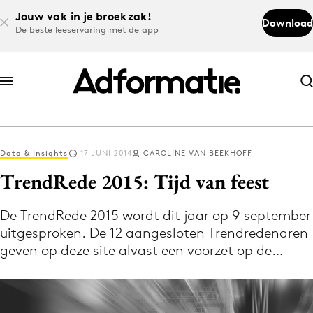
Jouw vak in je broekzak!
Download
De beste leeservaring met de app
Abonneer nu
Abonneer nu
Data & Insights
17 JUNI 2014
CAROLINE VAN BEEKHOFF
Log in
TrendRede 2015: Tijd van feest
De TrendRede 2015 wordt dit jaar op 9 september
Download de app
uitgesproken. De 12 aangesloten Trendredenaren
Volg het laatste nieuws via de Adformatie
geven op deze site alvast een voorzet op de…
Nieuws app