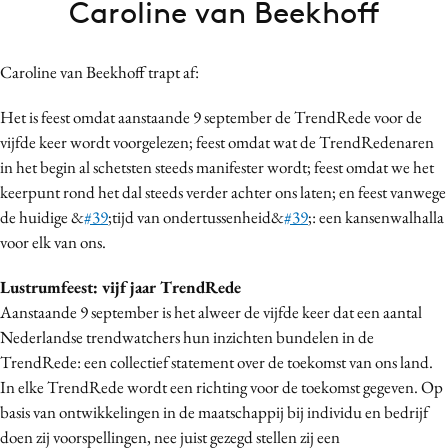
Caroline van Beekhoff
Bureaus
Campagnes
Caroline van Beekhoff trapt af:
Carriere
Contentmarketing
Het is feest omdat aanstaande 9 september de TrendRede voor de
Craft
vijfde keer wordt voorgelezen; feest omdat wat de TrendRedenaren
in het begin al schetsten steeds manifester wordt; feest omdat we het
Customer Experience
keerpunt rond het dal steeds verder achter ons laten; en feest vanwege
Data & Insights
de huidige &
#39
;tijd van ondertussenheid&
#39
;: een kansenwalhalla
Design
voor elk van ons.
Digital transformation
Lustrumfeest: vijf jaar TrendRede
Diversiteit
Aanstaande 9 september is het alweer de vijfde keer dat een aantal
Effectiviteit
Nederlandse trendwatchers hun inzichten bundelen in de
Gedragsverandering
TrendRede: een collectief statement over de toekomst van ons land.
Influencer marketing
In elke TrendRede wordt een richting voor de toekomst gegeven. Op
Interne communicatie
basis van ontwikkelingen in de maatschappij bij individu en bedrijf
doen zij voorspellingen, nee juist gezegd stellen zij een
Martech