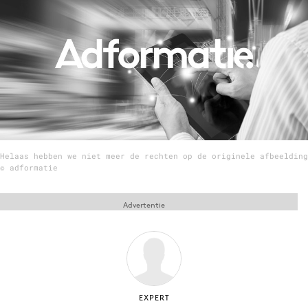
Menu
Home
9 sept: GenAI-training
12 nov: MarketingLive!
Adverteren
Helaas hebben we niet meer de rechten op de originele afbeelding
Events
© adformatie
Opleidingen
Vacatures
Advertentie
Academy
Partners
Topics
EXPERT
Artificial Intelligence