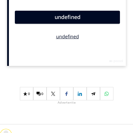
Bureaus
Campagnes
Carriere
Contentmarketing
Craft
Customer Experience
Data & Insights
Design
Digital transformation
Diversiteit
0
0
Effectiviteit
Advertentie
Gedragsverandering
Influencer marketing
Interne communicatie
Martech