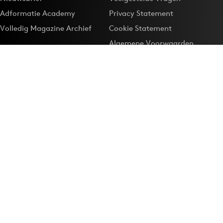
Adformatie Academy
Privacy Statement
Volledig Magazine Archief
Cookie Statement
Algemene Voorwaarden
Onze app
Maak Adformatie.nl je
Google-favoriet
Privacyinstellingen
Download de
Adformatie Nieuws App