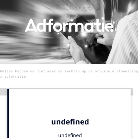
Menu
Home
9 sept: GenAI-training
12 nov: MarketingLive!
Adverteren
Helaas hebben we niet meer de rechten op de originele afbeelding
Events
© adformatie
Opleidingen
Vacatures
Advertentie
Academy
Partners
Topics
Artificial Intelligence