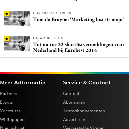
CUSTOMER EXPERIENCE
Tom de Bruyne: 'Marketing lost its mojo'
DATA & INSIGHTS
Tot nu toe 22 shortlistvermeldingen voor
Nederland bij Eurobest 2014
Meer Adformatie
Service & Contact
Partners
Contact
Events
Abonneren
Vacatures
Teamabonnementen
Whitepapers
Adverteren
Nieuwsbrief
Veelgestelde Vragen