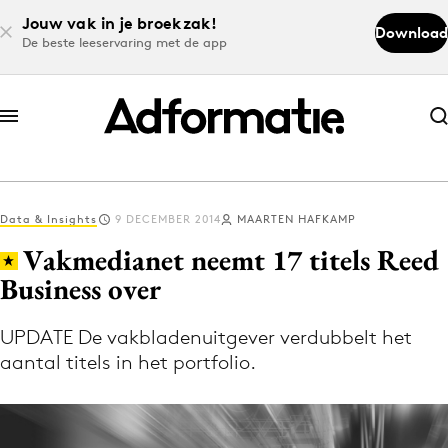
Jouw vak in je broekzak!
Download
De beste leeservaring met de app
Abonneer nu
Abonneer nu
Data & Insights
9 DECEMBER 2014
MAARTEN HAFKAMP
Log in
Vakmedianet neemt 17 titels Reed
Business over
Download de app
Volg het laatste nieuws via de Adformatie
UPDATE De vakbladenuitgever verdubbelt het
aantal titels in het portfolio.
Nieuws app