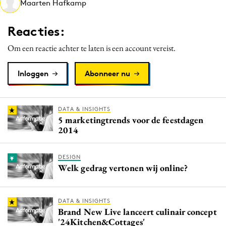
Maarten Hafkamp
Media
Merkstrategie
Reacties:
PR
Om een reactie achter te laten is een account vereist.
Programmatic
Purpose Marketing
Inloggen
Abonneer nu
Reputatie & crisis
DATA & INSIGHTS
5 marketingtrends voor de feestdagen
2014
DESIGN
Welk gedrag vertonen wij online?
DATA & INSIGHTS
Brand New Live lanceert culinair concept
'24Kitchen&Cottages'