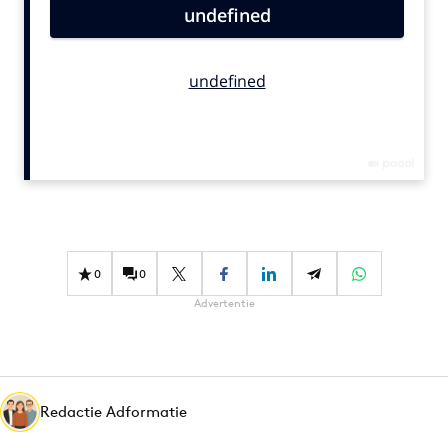
Bureaus
Campagnes
Carriere
Contentmarketing
Craft
Customer Experience
Data & Insights
Design
Digital transformation
0
0
Diversiteit
Advertentie
Effectiviteit
Gedragsverandering
Influencer marketing
Interne communicatie
Redactie Adformatie
Martech