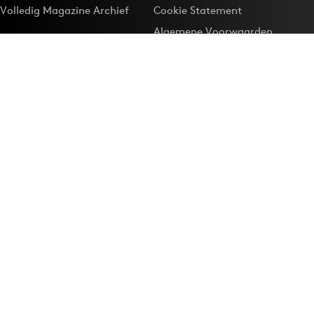
Volledig Magazine Archief
Cookie Statement
Algemene Voorwaarden
Onze app
Maak Adformatie.nl je
Google-favoriet
Privacyinstellingen
Download de
Adformatie Nieuws App