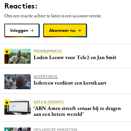
Reacties:
Media
Merkstrategie
Om een reactie achter te laten is een account vereist.
PR
Inloggen
Abonneer nu
Programmatic
Purpose Marketing
Reputatie & crisis
PROGRAMMATIC
Loden Leeuw voor Tele2 en Jan Smit
ADVERTORIAL
Iedereen verdient een kerstkaart
DATA & INSIGHTS
‘ABN Amro streeft ernaar bij te dragen
aan een betere wereld’
INFLUENCER MARKETING