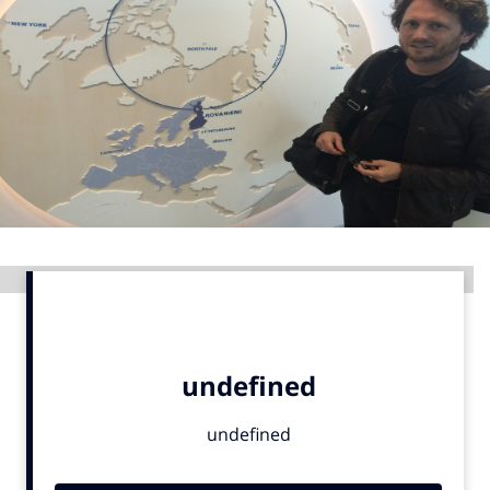
Menu
Home
9 sept: GenAI-training
12 nov: MarketingLive!
Adverteren
Events
Advertentie
Opleidingen
Vacatures
Academy
Partners
Topics
Artificial Intelligence