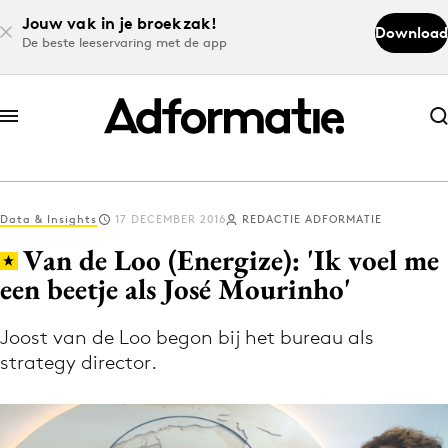
Jouw vak in je broekzak!
Download
De beste leeservaring met de app
Abonneer nu
Abonneer nu
Data & Insights
17 DECEMBER 2016
REDACTIE ADFORMATIE
Log in
Van de Loo (Energize): 'Ik voel me
een beetje als José Mourinho'
Download de app
Volg het laatste nieuws via de Adformatie
Joost van de Loo begon bij het bureau als
strategy director.
Nieuws app