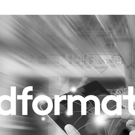
Programmatic
ering
Purpose Marketing
keting
Reputatie & crisis
nicatie