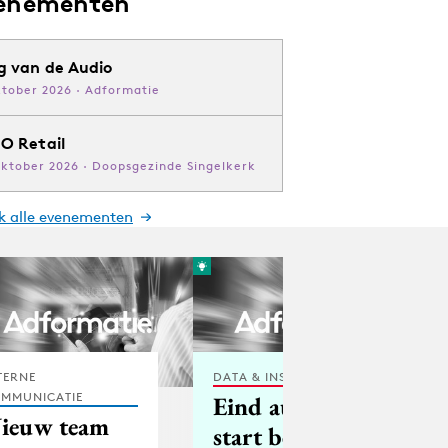
enementen
g van de Audio
ktober 2026 · Adformatie
O Retail
oktober 2026 · Doopsgezinde Singelkerk
jk alle evenementen
TERNE
DATA & INSIGHTS
MMUNICATIE
Eind augustus
ieuw team
start betalen