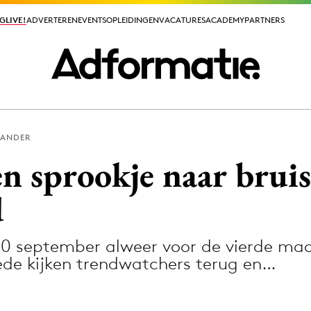
GLIVE!
GLIVE!
ADVERTEREN
ADVERTEREN
EVENTS
EVENTS
OPLEIDINGEN
OPLEIDINGEN
VACATURES
VACATURES
ACADEMY
ACADEMY
PARTNERS
PARTNERS
LANDER
ieuws app
n sprookje naar brui
d
0 september alweer voor de vierde maal
Media
de kijken trendwatchers terug en…
ormation
Merkstrategie
PR