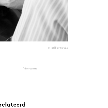
© adformatie
Advertentie
relateerd