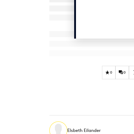
0
0
Elsbeth Eilander