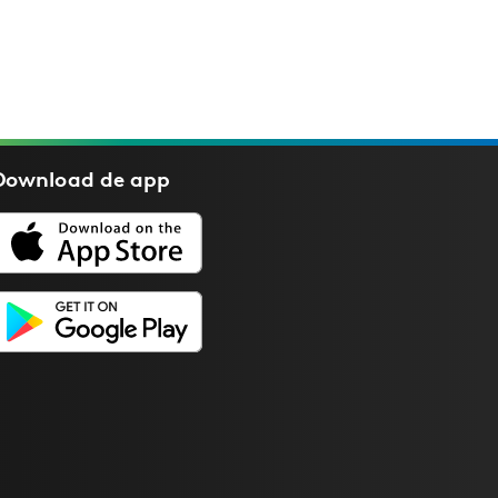
Download de
app