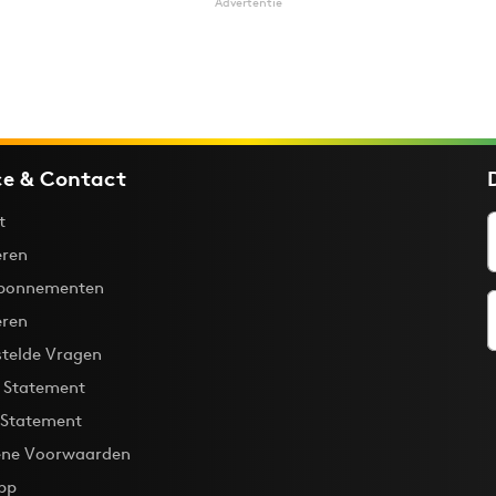
Advertentie
ce & Contact
t
ren
bonnementen
eren
stelde Vragen
y Statement
 Statement
ne Voorwaarden
pp