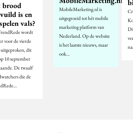
MobileMarketing.nl
b
t brood
MobileMarketing.nl is
Cr
vuild is en
uitgegroeid tot hét mobile
Ko
spelen vals?
marketing platform van
Di
rendRede wordt
Nederland. Op de website
ve
er voor de vierde
is het laatste nieuws, maar
na
 uitgeproken, dit
ook…
 op 10 september
taande. De twaalf
dwatchers die de
ndRede…