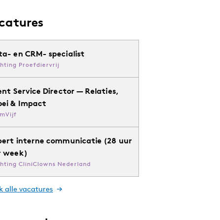
catures
ta- en CRM- specialist
chting Proefdiervrij
ent Service Director — Relaties,
oei & Impact
mVijf
pert interne communicatie (28 uur
r week)
chting CliniClowns Nederland
k alle vacatures