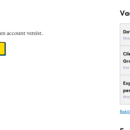
Va
een account vereist.
Da
Sti
Cli
Gr
Vor
Ex
pe
Sti
Bekij