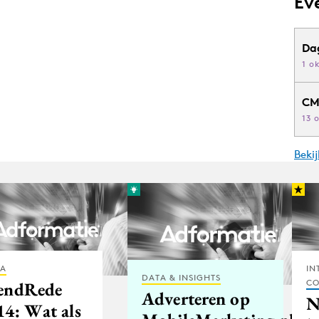
Ev
Da
1 o
CM
13 
Beki
IA
IN
DATA & INSIGHTS
CO
endRede
Adverteren op
N
14: Wat als