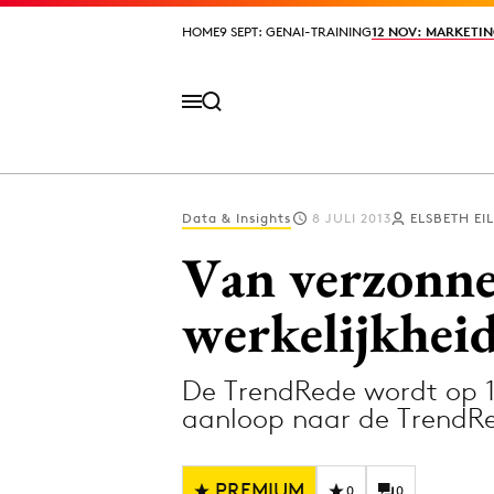
HOME
HOME
9 SEPT: GENAI-TRAINING
9 SEPT: GENAI-TRAINING
12 NOV: MARKETIN
12 NOV: MARKETIN
Data & Insights
8 JULI 2013
ELSBETH EI
Volg het laatste nieuws via de Adformatie N
Van verzonne
werkelijkhei
Topics
De TrendRede wordt op 1
Artificial Intelligence
Design
aanloop naar de TrendRe
Bureaus
Digital transf
Campagnes
Diversiteit
PREMIUM
0
0