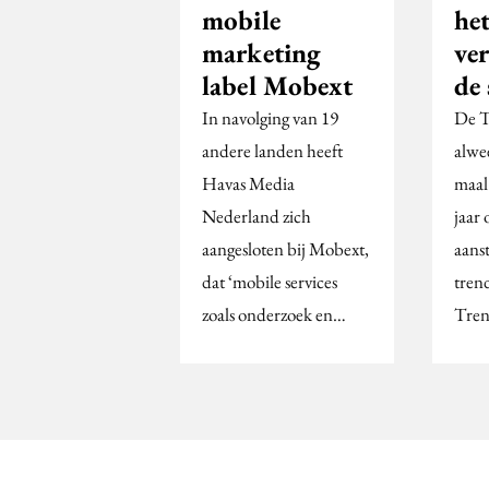
mobile
he
marketing
ver
label Mobext
de 
In navolging van 19
De T
andere landen heeft
alwe
Havas Media
maal
Nederland zich
jaar
aangesloten bij Mobext,
aans
dat ‘mobile services
tren
zoals onderzoek en…
Tre