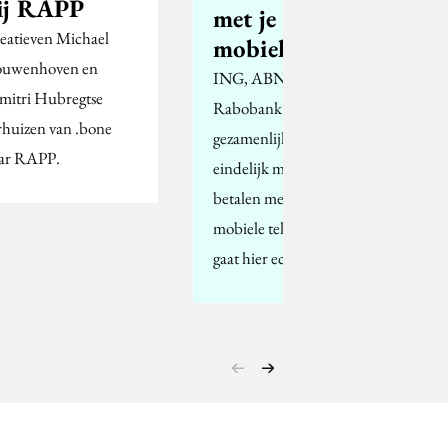
ij RAPP
met je
eatieven Michael
mobieltje
uwenhoven en
ING, ABN AMRO en
mitri Hubregtse
Rabobank starten
rhuizen van .bone
gezamenlijk in augustus
ar RAPP.
eindelijk met mobiel
betalen met een
mobiele telefoon. Het
gaat hier echter om…