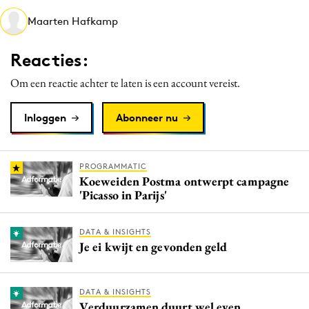
Media
Maarten Hafkamp
Merkstrategie
Reacties:
PR
Programmatic
Om een reactie achter te laten is een account vereist.
Purpose Marketing
Inloggen
Abonneer nu
Reputatie & crisis
PROGRAMMATIC
Koeweiden Postma ontwerpt campagne
'Picasso in Parijs'
DATA & INSIGHTS
Je ei kwijt en gevonden geld
DATA & INSIGHTS
Verduurzamen duurt wel even