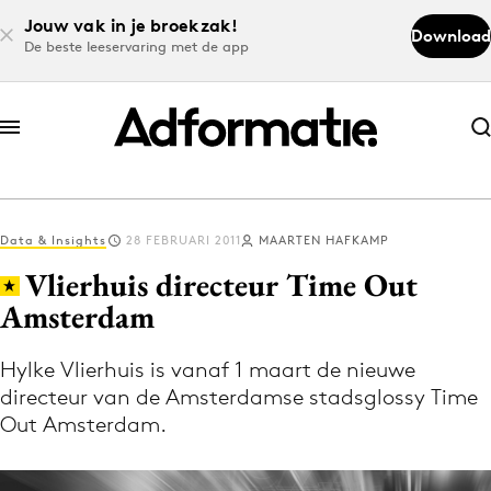
Jouw vak in je broekzak!
Download
De beste leeservaring met de app
Abonneer nu
Abonneer nu
Data & Insights
28 FEBRUARI 2011
MAARTEN HAFKAMP
Log in
Vlierhuis directeur Time Out
Amsterdam
Download de app
Volg het laatste nieuws via de Adformatie
Hylke Vlierhuis is vanaf 1 maart de nieuwe
directeur van de Amsterdamse stadsglossy Time
Nieuws app
Out Amsterdam.