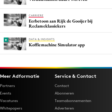
CARRIERE
Eerbetoon aan Rijk de Gooijer bij
Reclameklassiekers
DATA & INSIGHTS
Koffiemachine Simulator app
Meer Adformatie
Service & Contact
Partners
Contact
Events
Abonneren
Vacatures
Teamabonnementen
Whitepapers
Adverteren