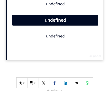
Bureaus
Campagnes
Carriere
Contentmarketing
Craft
Customer Experience
Data & Insights
Design
Digital transformation
Diversiteit
Effectiviteit
0
0
Gedragsverandering
Advertentie
Influencer marketing
Interne communicatie
Martech