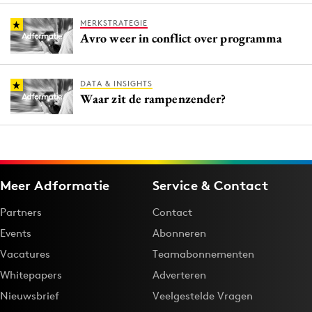
MERKSTRATEGIE
Avro weer in conflict over programma
DATA & INSIGHTS
Waar zit de rampenzender?
Meer Adformatie
Service & Contact
Partners
Contact
Events
Abonneren
Vacatures
Teamabonnementen
Whitepapers
Adverteren
Nieuwsbrief
Veelgestelde Vragen