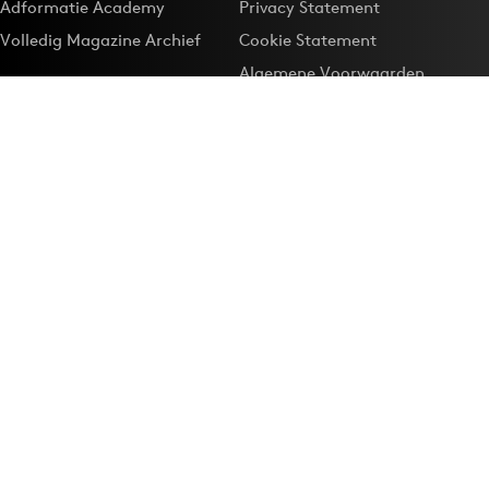
Adformatie Academy
Privacy Statement
Volledig Magazine Archief
Cookie Statement
Algemene Voorwaarden
Onze app
Maak Adformatie.nl je
Google-favoriet
Privacyinstellingen
Download de
Adformatie Nieuws App