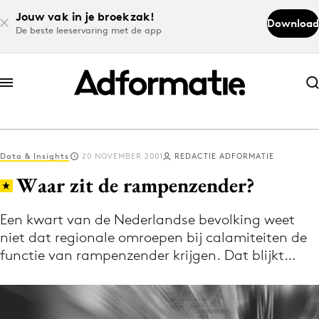
Jouw vak in je broekzak!
Download
De beste leeservaring met de app
Abonneer nu
Abonneer nu
Data & Insights
20 NOVEMBER 2001
REDACTIE ADFORMATIE
Log in
Waar zit de rampenzender?
Een kwart van de Nederlandse bevolking weet
Download de app
niet dat regionale omroepen bij calamiteiten de
Volg het laatste nieuws via de Adformatie
functie van rampenzender krijgen. Dat blijkt…
Nieuws app