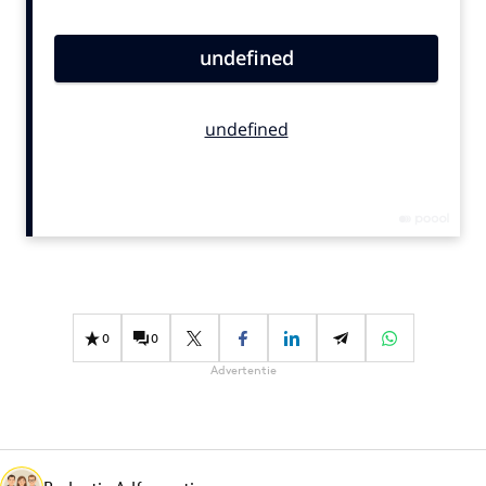
Bureaus
Campagnes
Carriere
Contentmarketing
Craft
Customer Experience
Data & Insights
Design
Digital transformation
Diversiteit
0
0
Effectiviteit
Advertentie
Gedragsverandering
Influencer marketing
Interne communicatie
Martech