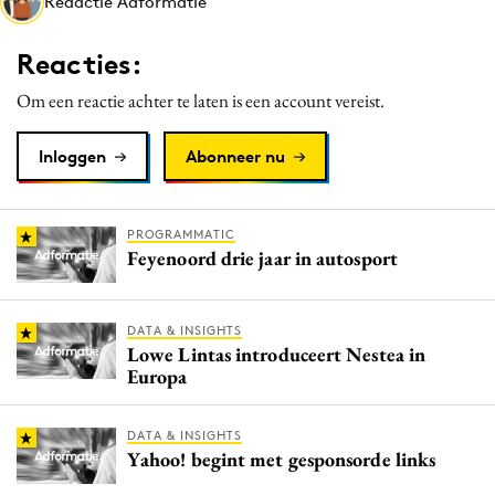
Redactie Adformatie
Media
Merkstrategie
Reacties:
PR
Om een reactie achter te laten is een account vereist.
Programmatic
Purpose Marketing
Inloggen
Abonneer nu
Reputatie & crisis
PROGRAMMATIC
Feyenoord drie jaar in autosport
DATA & INSIGHTS
Lowe Lintas introduceert Nestea in
Europa
DATA & INSIGHTS
Yahoo! begint met gesponsorde links