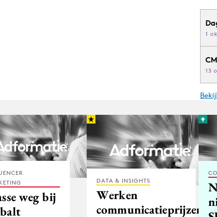
Da
1 o
CM
13 
Beki
UENCER
CO
DATA & INSIGHTS
KETING
N
Werken
sse weg bij
n
communicatieprijzen
balt
S