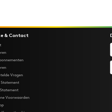
ce & Contact
t
ren
bonnementen
eren
stelde Vragen
y Statement
 Statement
ne Voorwaarden
pp