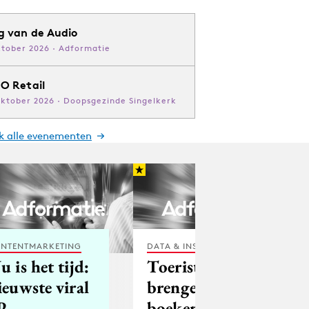
g van de Audio
ktober 2026 · Adformatie
O Retail
oktober 2026 · Doopsgezinde Singelkerk
jk alle evenementen
NTENTMARKETING
DATA & INSIGHTS
u is het tijd:
Toeristen
ieuwste viral
brengen
P
boeken naar