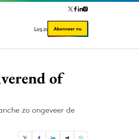
Log in
Log in
Abonneer nu
Abonneer nu
verend of
anche zo ongeveer de