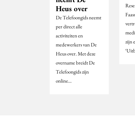
Rese
Heus over
Faas
De Telefoongids neemt
vertr
per direct alle
medi
activiteiten en
zijn 
medewerkers van De
‘Uitb
Heus over. Met deze
overname breidt De
Telefoongids zijn
online…