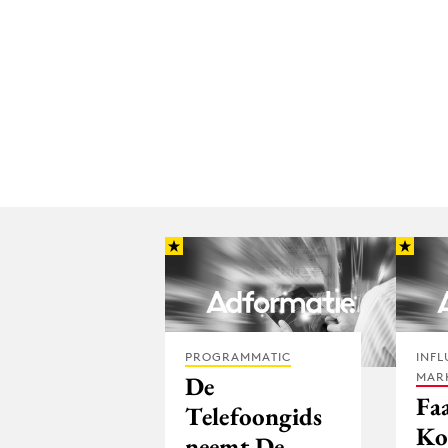
PROGRAMMATIC
INFL
MAR
De
Faa
Telefoongids
Ko
neemt De