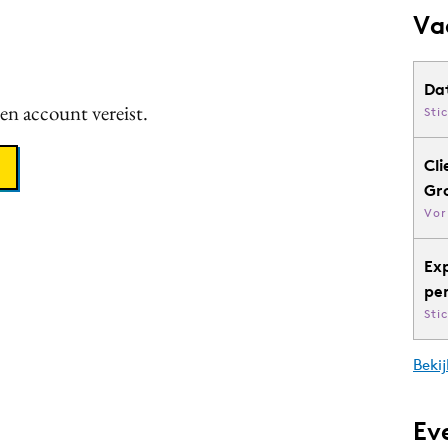
Va
Da
een account vereist.
Sti
Cli
Gr
Vor
Ex
pe
Sti
Bekij
Ev