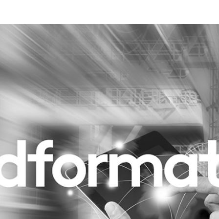
Programmatic
ering
Purpose Marketing
keting
Reputatie & crisis
nicatie