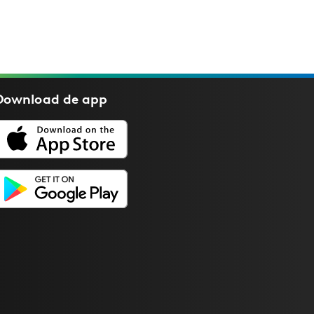
Download de
app