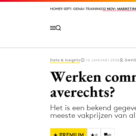
HOME
HOME
9 SEPT: GENAI-TRAINING
9 SEPT: GENAI-TRAINING
12 NOV: MARKETIN
12 NOV: MARKETIN
Data & Insights
16 JANUARI 2008
DAVI
Volg het laatste nieuws via de Adformatie N
Werken commu
averechts?
Topics
Het is een bekend gegev
Artificial Intelligence
Design
meeste vakprijzen van al
Bureaus
Digital transf
Campagnes
Diversiteit
PREMIUM
0
0