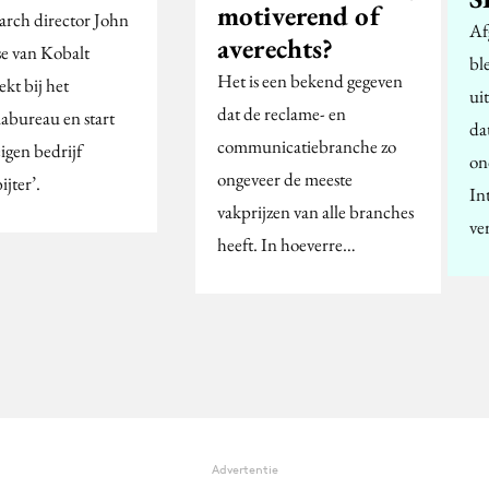
motiverend of
arch director John
Af
averechts?
se van Kobalt
bl
Het is een bekend gegeven
ekt bij het
ui
dat de reclame- en
abureau en start
da
communicatiebranche zo
eigen bedrijf
on
ongeveer de meeste
ijter’.
In
vakprijzen van alle branches
ve
heeft. In hoeverre…
Advertentie