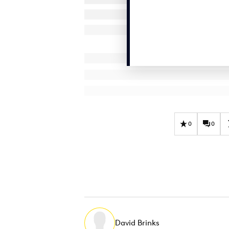
0
0
David Brinks