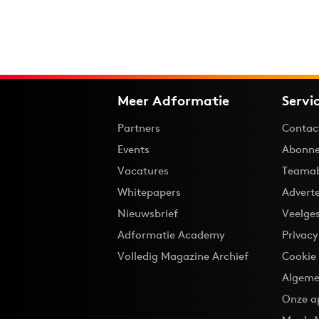
Meer Adformatie
Servi
Partners
Contac
Events
Abonne
Vacatures
Teama
Whitepapers
Advert
Nieuwsbrief
Veelge
Adformatie Academy
Privac
Volledig Magazine Archief
Cookie
Algeme
Onze a