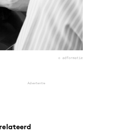
© adformatie
Advertentie
relateerd