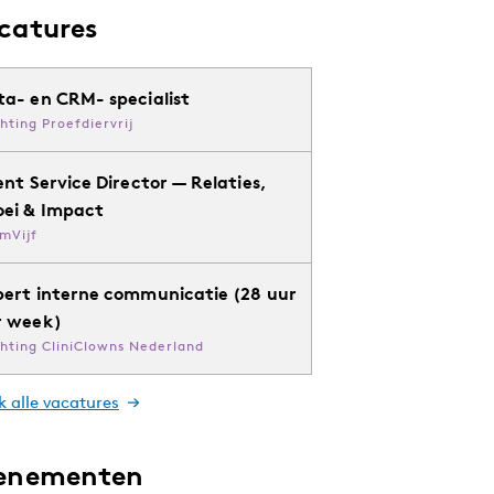
catures
ta- en CRM- specialist
chting Proefdiervrij
ent Service Director — Relaties,
oei & Impact
mVijf
pert interne communicatie (28 uur
r week)
chting CliniClowns Nederland
k alle vacatures
enementen