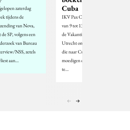
Cuba
gelopen zaterdag
eek tijdens de
IKV Pax Christi stond
tzending van Nova,
van 9 tot 13 januari op
t de SP, volgens een
de Vakantiebeurs in
derzoek van Bureau
Utrecht om toeristen
terview/NSS, zetels
die naar Cuba aan te
rliest aan…
moedigen een boek mee
te…