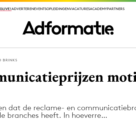
GLIVE!
GLIVE!
ADVERTEREN
ADVERTEREN
EVENTS
EVENTS
OPLEIDINGEN
OPLEIDINGEN
VACATURES
VACATURES
ACADEMY
ACADEMY
PARTNERS
PARTNERS
D BRINKS
ieuws app
nicatieprijzen moti
en dat de reclame- en communicatiebr
Media
le branches heeft. In hoeverre…
ormation
Merkstrategie
PR