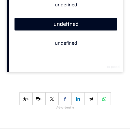
Bureaus
Campagnes
Carriere
Contentmarketing
Craft
Customer Experience
Data & Insights
Design
Digital transformation
Diversiteit
Effectiviteit
0
0
Gedragsverandering
Advertentie
Influencer marketing
Interne communicatie
Martech