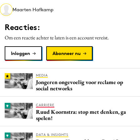
Media
Maarten Hafkamp
Merkstrategie
Reacties:
PR
Programmatic
Om een reactie achter te laten is een account vereist.
Purpose Marketing
Inloggen
Abonneer nu
Reputatie & crisis
MEDIA
Jongeren ongevoelig voor reclame op
social networks
CARRIERE
Ruud Koornstra: stop met denken, ga
spelen!
DATA & INSIGHTS