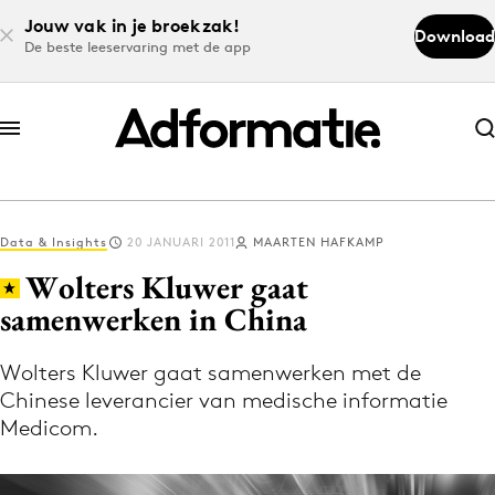
Jouw vak in je broekzak!
Download
De beste leeservaring met de app
Abonneer nu
Abonneer nu
Data & Insights
20 JANUARI 2011
MAARTEN HAFKAMP
Log in
Wolters Kluwer gaat
samenwerken in China
Download de app
Volg het laatste nieuws via de Adformatie
Wolters Kluwer gaat samenwerken met de
Chinese leverancier van medische informatie
Nieuws app
Medicom.