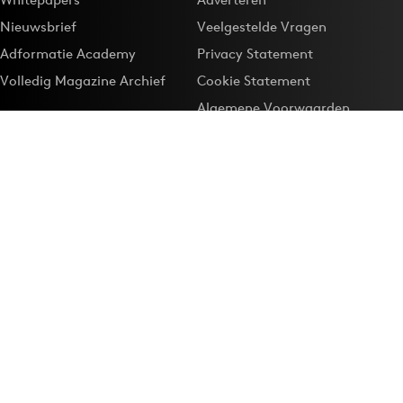
Nieuwsbrief
Veelgestelde Vragen
Adformatie Academy
Privacy Statement
Volledig Magazine Archief
Cookie Statement
Algemene Voorwaarden
Onze app
Maak Adformatie.nl je
Google-favoriet
Privacyinstellingen
Download de
Adformatie Nieuws App