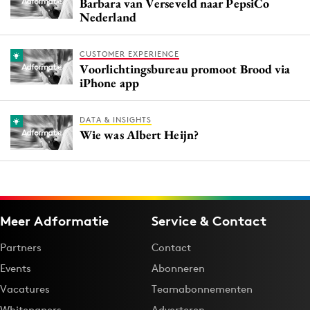
Barbara van Verseveld naar PepsiCo
Nederland
CUSTOMER EXPERIENCE
Voorlichtingsbureau promoot Brood via
iPhone app
DATA & INSIGHTS
Wie was Albert Heijn?
Meer Adformatie
Service & Contact
Partners
Contact
Events
Abonneren
Vacatures
Teamabonnementen
Whitepapers
Adverteren