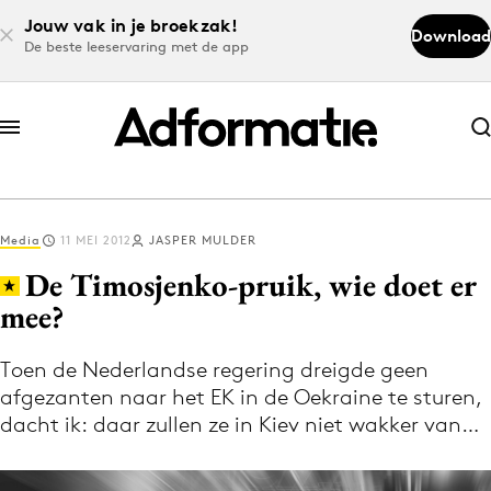
Jouw vak in je broekzak!
Download
De beste leeservaring met de app
Abonneer nu
Abonneer nu
Media
11 MEI 2012
JASPER MULDER
Log in
De Timosjenko-pruik, wie doet er
mee?
Download de app
Volg het laatste nieuws via de Adformatie
Toen de Nederlandse regering dreigde geen
afgezanten naar het EK in de Oekraine te sturen,
Nieuws app
dacht ik: daar zullen ze in Kiev niet wakker van…