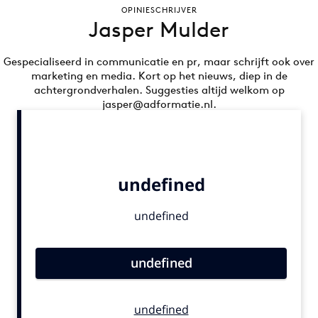
OPINIESCHRIJVER
Bureaus
Jasper Mulder
Campagnes
Carriere
Gespecialiseerd in communicatie en pr, maar schrijft ook over
marketing en media. Kort op het nieuws, diep in de
Contentmarketing
achtergrondverhalen. Suggesties altijd welkom op
Craft
jasper@adformatie.nl.
Customer Experience
Data & Insights
Design
Digital transformation
Diversiteit
Effectiviteit
Gedragsverandering
Influencer marketing
Interne communicatie
Martech