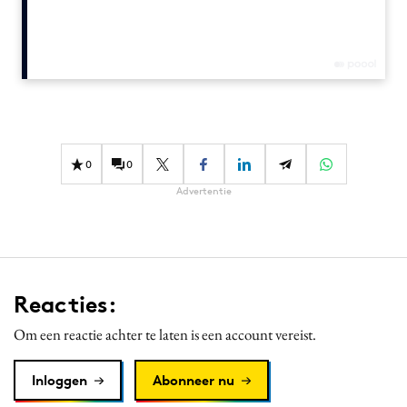
Media
Merkstrategie
PR
Programmatic
Purpose Marketing
Reputatie & crisis
0
0
Advertentie
Reacties:
Om een reactie achter te laten is een account vereist.
Inloggen
Abonneer nu