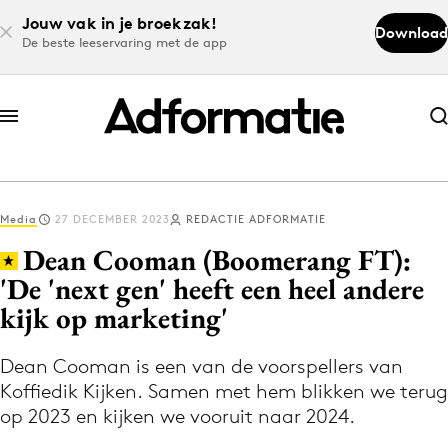
Jouw vak in je broekzak!
Download
De beste leeservaring met de app
Abonneer nu
Abonneer nu
Media
27 DECEMBER 2023
REDACTIE ADFORMATIE
Log in
Dean Cooman (Boomerang FT):
'De 'next gen' heeft een heel andere
kijk op marketing'
Download de app
Volg het laatste nieuws via de Adformatie
Dean Cooman is een van de voorspellers van
Nieuws app
Koffiedik Kijken. Samen met hem blikken we terug
op 2023 en kijken we vooruit naar 2024.