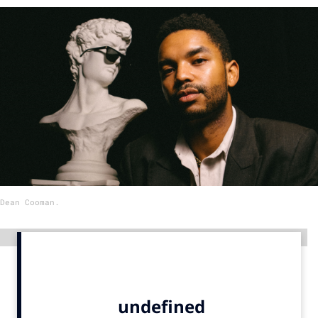
Menu
Home
9 sept: GenAI-training
12 nov: MarketingLive!
Adverteren
Events
Opleidingen
Dean Cooman.
Vacatures
Academy
Advertentie
Partners
Topics
Artificial Intelligence