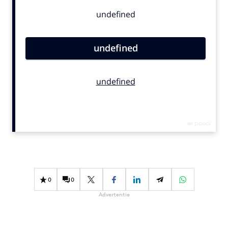
Bureaus
Campagnes
Carriere
Contentmarketing
Craft
Customer Experience
Data & Insights
Design
Digital transformation
Diversiteit
Effectiviteit
Gedragsverandering
0
0
Influencer marketing
Advertentie
Interne communicatie
Martech