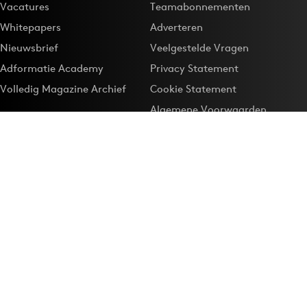
Vacatures
Teamabonnementen
Whitepapers
Adverteren
Nieuwsbrief
Veelgestelde Vragen
Adformatie Academy
Privacy Statement
Volledig Magazine Archief
Cookie Statement
Algemene Voorwaarden
Onze app
Maak Adformatie.nl je
Google-favoriet
Privacyinstellingen
Download de
Adformatie Nieuws App