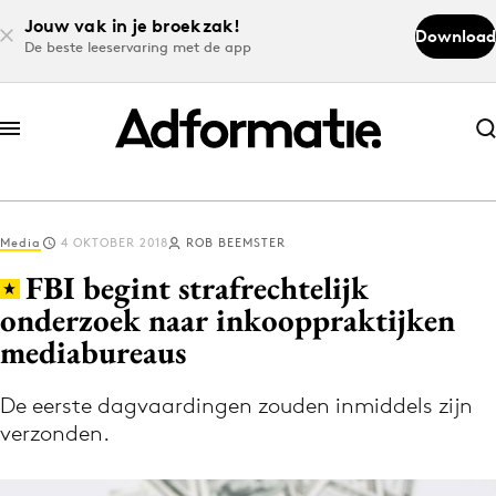
Jouw vak in je broekzak!
Download
De beste leeservaring met de app
Abonneer nu
Abonneer nu
Media
4 OKTOBER 2018
ROB BEEMSTER
Log in
FBI begint strafrechtelijk
onderzoek naar inkooppraktijken
mediabureaus
Download de app
Volg het laatste nieuws via de Adformatie
De eerste dagvaardingen zouden inmiddels zijn
Nieuws app
verzonden.