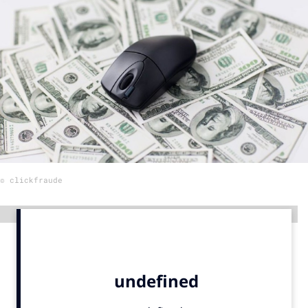
Menu
Home
9 sept: GenAI-training
12 nov: MarketingLive!
Adverteren
Events
© clickfraude
Opleidingen
Vacatures
Advertentie
Academy
Partners
Topics
Artificial Intelligence