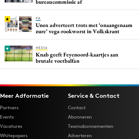
bureaucommissie af
PR
Unox adverteert trots met ‘onaangenaam
zure’ vega-rookworst in Volkskrant
MEDIA
Knab geeft Feyenoord-kaartjes aan
brutale voetbalfan
Meer Adformatie
Service & Contact
Partners
Contact
Events
Abonneren
Vacatures
Teamabonnementen
Whitepapers
Adverteren