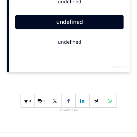
Bureaus
Campagnes
Carriere
Contentmarketing
Craft
Customer Experience
Data & Insights
Design
Digital transformation
Diversiteit
Effectiviteit
0
0
Gedragsverandering
Advertentie
Influencer marketing
Interne communicatie
Martech