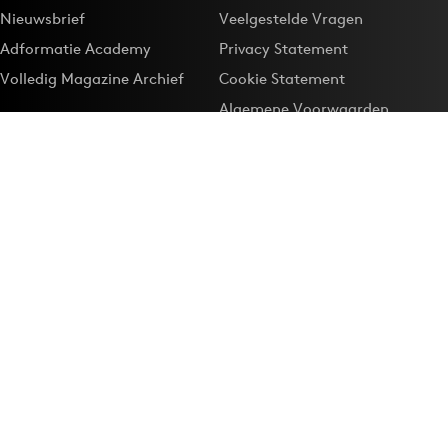
Nieuwsbrief
Veelgestelde Vragen
Adformatie Academy
Privacy Statement
Volledig Magazine Archief
Cookie Statement
Algemene Voorwaarden
Onze app
Maak Adformatie.nl je
Google-favoriet
Privacyinstellingen
Download de
Adformatie Nieuws App