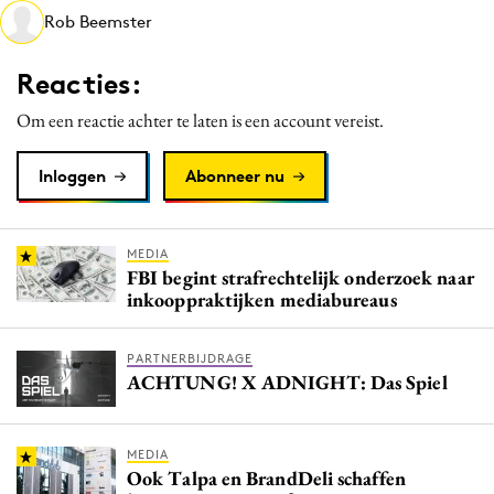
Rob Beemster
Media
Merkstrategie
Reacties:
PR
Om een reactie achter te laten is een account vereist.
Programmatic
Purpose Marketing
Inloggen
Abonneer nu
Reputatie & crisis
MEDIA
FBI begint strafrechtelijk onderzoek naar
inkooppraktijken mediabureaus
PARTNERBIJDRAGE
ACHTUNG! X ADNIGHT: Das Spiel
MEDIA
Ook Talpa en BrandDeli schaffen