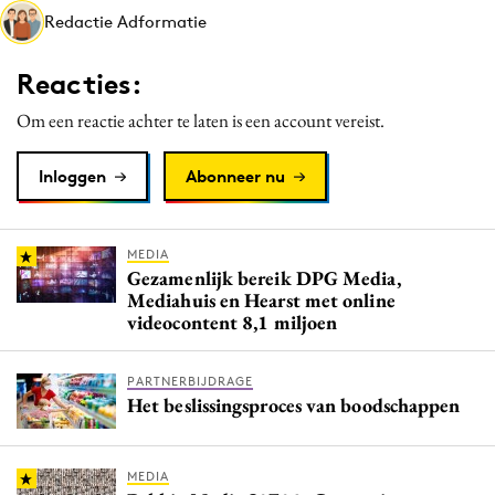
Redactie Adformatie
Media
Merkstrategie
Reacties:
PR
Om een reactie achter te laten is een account vereist.
Programmatic
Purpose Marketing
Inloggen
Abonneer nu
Reputatie & crisis
MEDIA
Gezamenlijk bereik DPG Media,
Mediahuis en Hearst met online
videocontent 8,1 miljoen
PARTNERBIJDRAGE
Het beslissingsproces van boodschappen
MEDIA