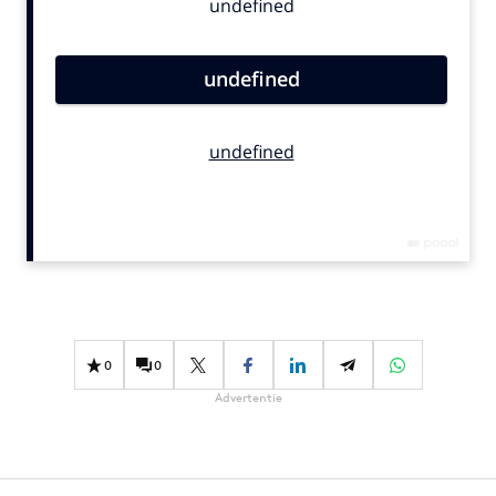
Bureaus
Campagnes
Carriere
Contentmarketing
Craft
Customer Experience
Data & Insights
Design
Digital transformation
Diversiteit
Effectiviteit
0
0
Gedragsverandering
Advertentie
Influencer marketing
Interne communicatie
Martech