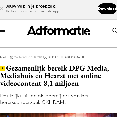
Jouw vak in je broekzak!
Download
De beste leeservaring met de app
Abonneer nu
Abonneer nu
Media
26 NOVEMBER 2021
REDACTIE ADFORMATIE
Log in
Gezamenlijk bereik DPG Media,
Mediahuis en Hearst met online
videocontent 8,1 miljoen
Download de app
Volg het laatste nieuws via de Adformatie
Dat blijkt uit de oktobercijfers van het
Nieuws app
bereiksonderzoek GXL DAM.