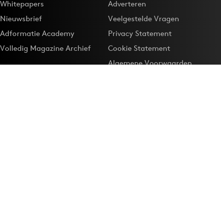
Whitepapers
Adverteren
Nieuwsbrief
Veelgestelde Vragen
Adformatie Academy
Privacy Statement
Volledig Magazine Archief
Cookie Statement
Algemene Voorwaarden
Onze app
Maak Adformatie.nl je
Google-favoriet
Privacyinstellingen
Download de
Adformatie Nieuws App