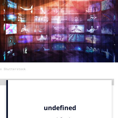
Menu
Home
9 sept: GenAI-training
12 nov: MarketingLive!
Adverteren
Events
© Shutterstock
Opleidingen
Vacatures
Advertentie
Academy
Partners
Topics
Artificial Intelligence