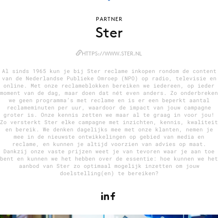
PARTNER
Ster
Menu
HTTPS://WWW.STER.NL
Home
Al sinds 1965 kun je bij Ster reclame inkopen rondom de content
9 sept: GenAI-training
van de Nederlandse Publieke Omroep (NPO) op radio, televisie en
online. Met onze reclameblokken bereiken we iedereen, op ieder
12 nov: MarketingLive!
moment van de dag, maar doen dat nét even anders. Zo onderbreken
we geen programma’s met reclame en is er een beperkt aantal
Adverteren
reclameminuten per uur, waardoor de impact van jouw campagne
groter is. Onze kennis zetten we maar al te graag in voor jou!
Events
Zo versterkt Ster elke campagne met inzichten, kennis, kwaliteit
en bereik. We denken dagelijks mee met onze klanten, nemen je
Opleidingen
mee in de nieuwste ontwikkelingen op gebied van media en
reclame, en kunnen je altijd voorzien van advies op maat.
Vacatures
Dankzij onze vaste prijzen weet je van tevoren waar je aan toe
bent en kunnen we het hebben over de essentie: hoe kunnen we het
Academy
aanbod van Ster zo optimaal mogelijk inzetten om jouw
doelstelling(en) te bereiken?
Partners
Topics
Artificial Intelligence