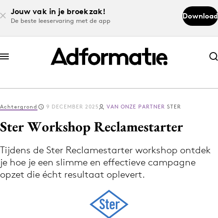
Jouw vak in je broekzak!
Download
De beste leeservaring met de app
Abonneer nu
Abonneer nu
Achtergrond
9 DECEMBER 2025
VAN ONZE PARTNER
STER
Log in
Ster Workshop Reclamestarter
Tijdens de Ster Reclamestarter workshop ontdek
Download de app
je hoe je een slimme en effectieve campagne
Volg het laatste nieuws via de Adformatie
opzet die écht resultaat oplevert.
Nieuws app