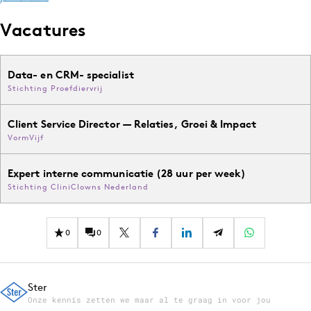
Vacatures
Data- en CRM- specialist
Stichting Proefdiervrij
Client Service Director — Relaties, Groei & Impact
VormVijf
Expert interne communicatie (28 uur per week)
Stichting CliniClowns Nederland
0
0
Ster
Onze kennis zetten we maar al te graag in voor jou