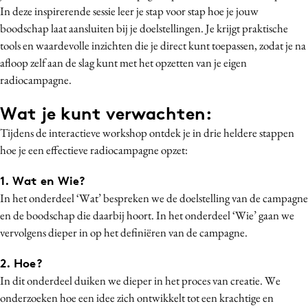
In deze inspirerende sessie leer je stap voor stap hoe je jouw
Media
boodschap laat aansluiten bij je doelstellingen. Je krijgt praktische
Merkstrategie
tools en waardevolle inzichten die je direct kunt toepassen, zodat je na
PR
afloop zelf aan de slag kunt met het opzetten van je eigen
Programmatic
radiocampagne.
Purpose Marketing
Wat je kunt verwachten:
Reputatie & crisis
Tijdens de interactieve workshop ontdek je in drie heldere stappen
hoe je een effectieve radiocampagne opzet:
1. Wat en Wie?
In het onderdeel ‘Wat’ bespreken we de doelstelling van de campagne
en de boodschap die daarbij hoort. In het onderdeel ‘Wie’ gaan we
vervolgens dieper in op het definiëren van de campagne.
2. Hoe?
In dit onderdeel duiken we dieper in het proces van creatie. We
onderzoeken hoe een idee zich ontwikkelt tot een krachtige en