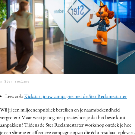
Bureaus
Campagnes
Carriere
Contentmarketing
Craft
Customer Experience
Data & Insights
Design
Digital transformation
© Ster reclame
Diversiteit
Lees ook:
Kickstart jouw campagne met de Ster Reclamestarter
Effectiviteit
Gedragsverandering
Wil jij een miljoenenpubliek bereiken en je naamsbekendheid
Influencer marketing
vergroten? Maar weet je nog niet precies hoe je dat het beste kunt
Interne communicatie
aanpakken? Tijdens de Ster Reclamestarter workshop ontdek je hoe
je een slimme en effectieve campagne opzet die écht resultaat oplevert.
Martech