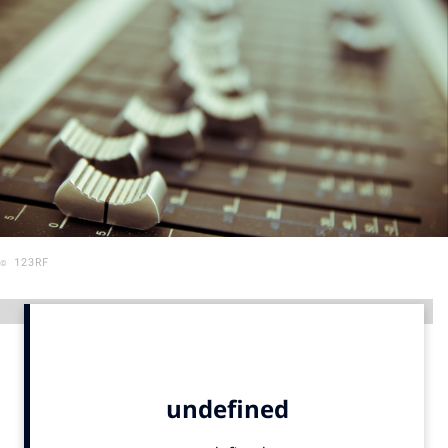
Menu
Home
9 sept: GenAI-training
12 nov: MarketingLive!
Adverteren
Events
© 123RF
Opleidingen
Vacatures
Advertentie
Academy
Partners
Topics
Artificial Intelligence