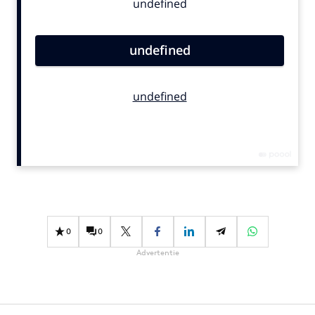
Bureaus
Campagnes
Carriere
Contentmarketing
Craft
Customer Experience
Data & Insights
Design
Digital transformation
Diversiteit
Effectiviteit
0
0
Gedragsverandering
Advertentie
Influencer marketing
Interne communicatie
Martech