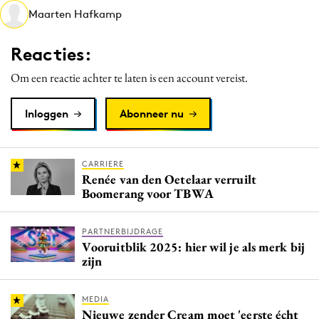
Maarten Hafkamp
Media
Merkstrategie
Reacties:
PR
Om een reactie achter te laten is een account vereist.
Programmatic
Purpose Marketing
Inloggen
Abonneer nu
Reputatie & crisis
CARRIERE
Renée van den Oetelaar verruilt
Boomerang voor TBWA
PARTNERBIJDRAGE
Vooruitblik 2025: hier wil je als merk bij
zijn
MEDIA
Nieuwe zender Cream moet 'eerste écht