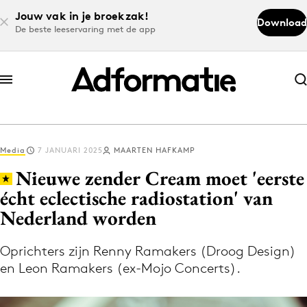
Jouw vak in je broekzak!
Download
De beste leeservaring met de app
Abonneer nu
Abonneer nu
Media
7 JANUARI 2025
MAARTEN HAFKAMP
Log in
Nieuwe zender Cream moet 'eerste
écht eclectische radiostation' van
Nederland worden
Download de app
Volg het laatste nieuws via de Adformatie
Oprichters zijn Renny Ramakers (Droog Design)
Nieuws app
en Leon Ramakers (ex-Mojo Concerts).