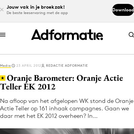
Jouw vak in je broekzak!
Download
De beste leeservaring met de app
Abonneer nu
Abonneer nu
Media
23 APRIL 2012
REDACTIE ADFORMATIE
Log in
Oranje Barometer: Oranje Actie
Teller EK 2012
Download de app
Volg het laatste nieuws via de Adformatie
Na afloop van het afgelopen WK stond de Oranje
Actie Teller op 161 inhaak campagnes. Gaan we
Nieuws app
daar met het EK 2012 overheen? In…