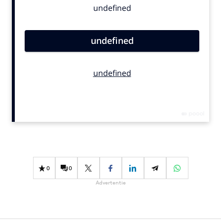
Bureaus
Campagnes
Carriere
Contentmarketing
Craft
Customer Experience
Data & Insights
Design
Digital transformation
Diversiteit
Effectiviteit
0
0
Gedragsverandering
Advertentie
Influencer marketing
Interne communicatie
Martech