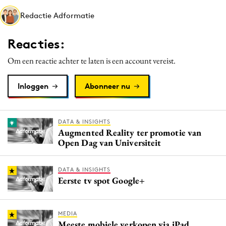
Media
Redactie Adformatie
Merkstrategie
Reacties:
PR
Programmatic
Om een reactie achter te laten is een account vereist.
Purpose Marketing
Inloggen
Abonneer nu
Reputatie & crisis
DATA & INSIGHTS
Augmented Reality ter promotie van
Open Dag van Universiteit
DATA & INSIGHTS
Eerste tv spot Google+
MEDIA
Meeste mobiele verkopen via iPad