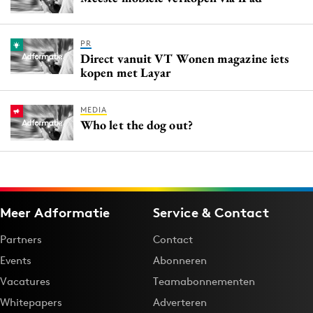
PR
Direct vanuit VT Wonen magazine iets
kopen met Layar
MEDIA
Who let the dog out?
Meer Adformatie
Service & Contact
Partners
Contact
Events
Abonneren
Vacatures
Teamabonnementen
Whitepapers
Adverteren