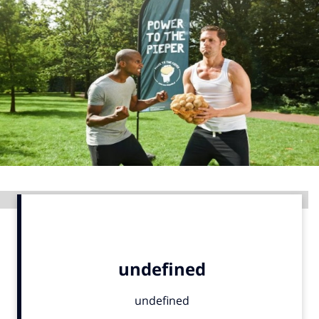
Menu
Home
9 sept: GenAI-training
12 nov: MarketingLive!
Adverteren
Events
Opleidingen
Advertentie
Vacatures
Academy
Partners
Topics
Artificial Intelligence