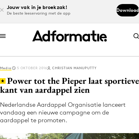
Jouw vak in je broekzak!
Download
De beste leeservaring met de app
Abonneer nu
Abonneer nu
Media
5 OKTOBER 2016
CHRISTIAN MANUPUTTY
Log in
Power tot the Pieper laat sportieve
kant van aardappel zien
Download de app
Volg het laatste nieuws via de Adformatie
Nederlandse Aardappel Organisatie lanceert
vandaag een nieuwe campagne om de
Nieuws app
aardappel te promoten.