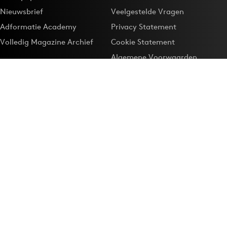
Nieuwsbrief
Veelgestelde Vragen
Adformatie Academy
Privacy Statement
Volledig Magazine Archief
Cookie Statement
Algemene Voorwaarden
Onze app
Maak Adformatie.nl je
Google-favoriet
Privacyinstellingen
Download de
Adformatie Nieuws App