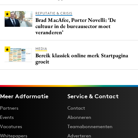
REPUTATIE & CRISIS
Brad MacAfee, Porter Novelli: ‘De
cultuur in de bureausector moet
veranderen’
MEDIA
Bereik klassiek online merk Startpagina
groeit
Meer Adformatie
Service & Contact
Partners
Contact
Events
Abonneren
Vacatures
Teamabonnementen
Whitepapers
Adverteren