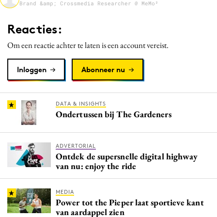
Brand &amp; Crossmedia Researcher @ MeMo²
Media
Merkstrategie
Reacties:
PR
Om een reactie achter te laten is een account vereist.
Programmatic
Purpose Marketing
Inloggen
Abonneer nu
Reputatie & crisis
DATA & INSIGHTS
Ondertussen bij The Gardeners
ADVERTORIAL
Ontdek de supersnelle digital highway
van nu: enjoy the ride
MEDIA
Power tot the Pieper laat sportieve kant
van aardappel zien