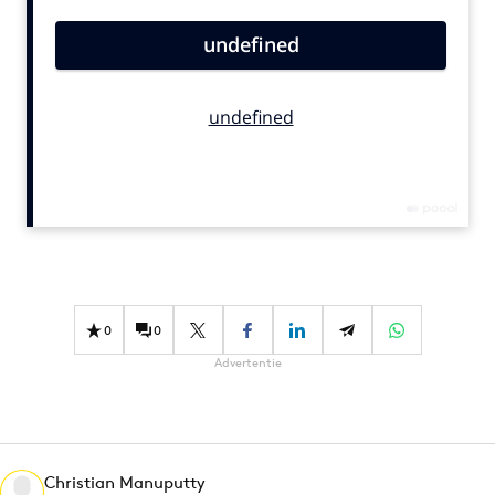
Bureaus
Campagnes
Carriere
Contentmarketing
Craft
Customer Experience
Data & Insights
Design
Digital transformation
Diversiteit
0
0
Effectiviteit
Advertentie
Gedragsverandering
Influencer marketing
Interne communicatie
Christian Manuputty
Martech