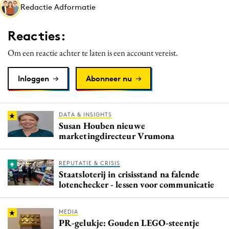
Redactie Adformatie
Media
Merkstrategie
Reacties:
PR
Om een reactie achter te laten is een account vereist.
Programmatic
Purpose Marketing
Inloggen
Abonneer nu
Reputatie & crisis
DATA & INSIGHTS
Susan Houben nieuwe
marketingdirecteur Vrumona
REPUTATIE & CRISIS
Staatsloterij in crisisstand na falende
lotenchecker - lessen voor communicatie
MEDIA
PR-gelukje: Gouden LEGO-steentje