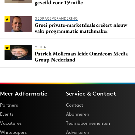
geveild voor 19 mille
GEDRAGSVERANDERING
Groei private-marketdeals creëert nieuw
vak: programmatic matchmaker
MEDIA
Patrick Molleman leidt Omnicom Media
Group Nederland
Meer Adformatie
Service & Contact
Partners
Contact
Events
Abonneren
Vacatures
Teamabonnementen
Whitepapers
Adverteren