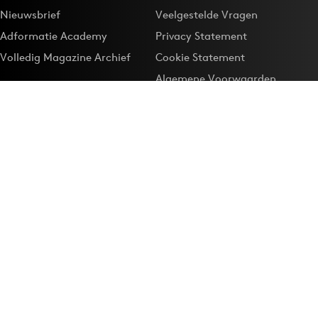
Nieuwsbrief
Veelgestelde Vragen
Adformatie Academy
Privacy Statement
Volledig Magazine Archief
Cookie Statement
Algemene Voorwaarden
Onze app
Maak Adformatie.nl je
Google-favoriet
Privacyinstellingen
Download de
Adformatie Nieuws App