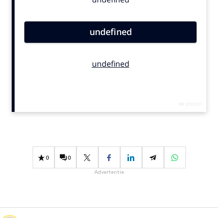
Bureaus
Campagnes
Carriere
Contentmarketing
Craft
Customer Experience
Data & Insights
Design
Digital transformation
Diversiteit
Effectiviteit
0
0
Gedragsverandering
Advertentie
Influencer marketing
Interne communicatie
Martech