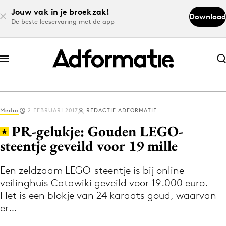
Jouw vak in je broekzak!
Download
De beste leeservaring met de app
Abonneer nu
Abonneer nu
Media
2 FEBRUARI 2017
REDACTIE ADFORMATIE
Log in
PR-gelukje: Gouden LEGO-
steentje geveild voor 19 mille
Download de app
Volg het laatste nieuws via de Adformatie
Een zeldzaam LEGO-steentje is bij online
veilinghuis Catawiki geveild voor 19.000 euro.
Nieuws app
Het is een blokje van 24 karaats goud, waarvan
er…