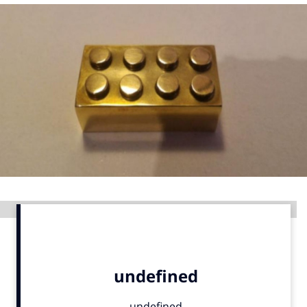
Menu
Home
9 sept: GenAI-training
12 nov: MarketingLive!
Adverteren
Events
Opleidingen
Vacatures
Advertentie
Academy
Partners
Topics
Artificial Intelligence