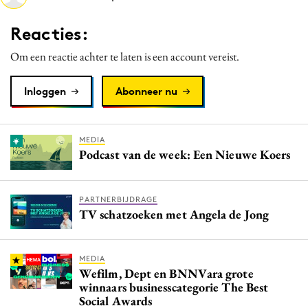
Media
Reacties:
Merkstrategie
Om een reactie achter te laten is een account vereist.
PR
Programmatic
Inloggen
Abonneer nu
Purpose Marketing
Reputatie & crisis
MEDIA
Podcast van de week: Een Nieuwe Koers
PARTNERBIJDRAGE
TV schatzoeken met Angela de Jong
MEDIA
Wefilm, Dept en BNNVara grote
winnaars businesscategorie The Best
Social Awards