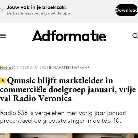
Jouw vak in je broekzak!
Download
De beste leeservaring met de app
Abonneer nu
Abonneer nu
Media
7 FEBRUARI 2024
MAARTEN HAFKAMP
Log in
Qmusic blijft marktleider in
commerciële doelgroep januari, vrije
val Radio Veronica
Download de app
Volg het laatste nieuws via de Adformatie
Radio 538 is vergeleken met vorig jaar januari
Nieuws app
procentueel de grootste stijger in de top-10.