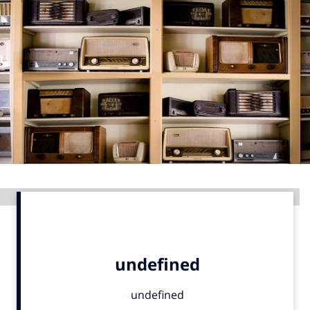
Menu
Home
9 sept: GenAI-training
12 nov: MarketingLive!
Adverteren
Events
Opleidingen
Advertentie
Vacatures
Academy
Partners
Topics
Artificial Intelligence