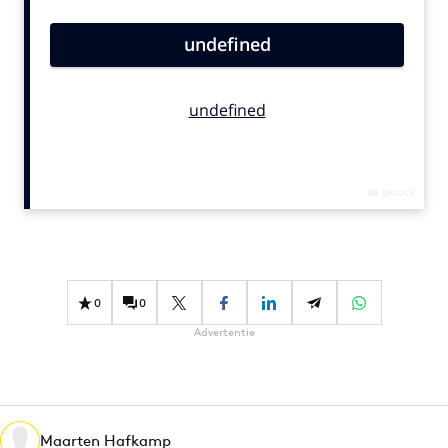
Bureaus
Campagnes
Carriere
Contentmarketing
Craft
Customer Experience
Data & Insights
Design
Digital transformation
Diversiteit
0
0
Effectiviteit
Advertentie
Gedragsverandering
Influencer marketing
Interne communicatie
Martech
Maarten Hafkamp