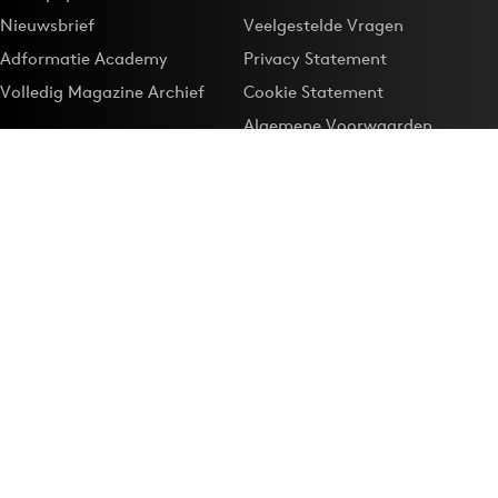
Nieuwsbrief
Veelgestelde Vragen
Adformatie Academy
Privacy Statement
Volledig Magazine Archief
Cookie Statement
Algemene Voorwaarden
Onze app
Maak Adformatie.nl je
Google-favoriet
Privacyinstellingen
Download de
Adformatie Nieuws App