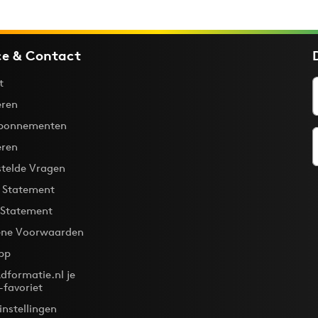
ce & Contact
t
ren
bonnementen
eren
stelde Vragen
y Statement
 Statement
ne Voorwaarden
pp
dformatie.nl je
-favoriet
instellingen