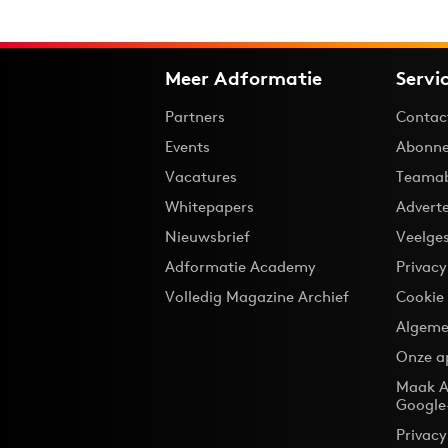
Meer Adformatie
Servi
Partners
Contac
Events
Abonne
Vacatures
Teama
Whitepapers
Advert
Nieuwsbrief
Veelge
Adformatie Academy
Privac
Volledig Magazine Archief
Cookie
Algeme
Onze a
Maak A
Google
Privacy