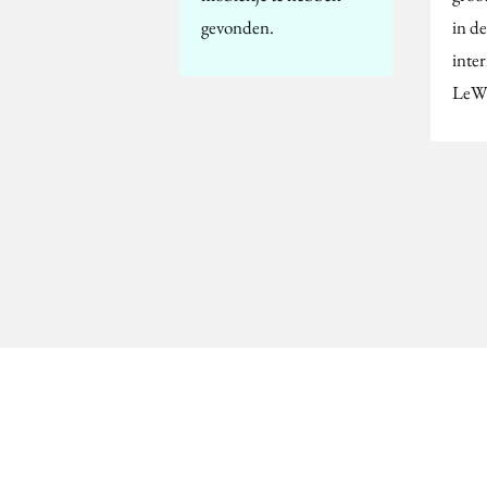
gevonden.
in de
inte
LeW