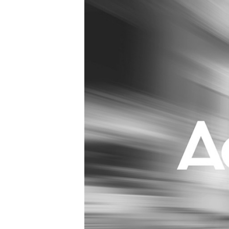
Carriere
Effectiviteit
Contentmarketing
Gedragsverand
Craft
Influencer mar
Customer Experience
Interne commu
Data & Insights
Martech