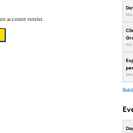
Da
Sti
een account vereist.
Cli
Gr
Vor
Ex
pe
Sti
Bekij
Ev
Da