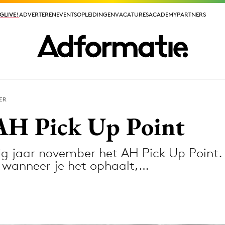
GLIVE!
GLIVE!
ADVERTEREN
ADVERTEREN
EVENTS
EVENTS
OPLEIDINGEN
OPLEIDINGEN
VACATURES
VACATURES
ACADEMY
ACADEMY
PARTNERS
PARTNERS
ER
ieuws app
 AH Pick Up Point
rig jaar november het AH Pick Up Point
n wanneer je het ophaalt,…
Media
ormation
Merkstrategie
PR