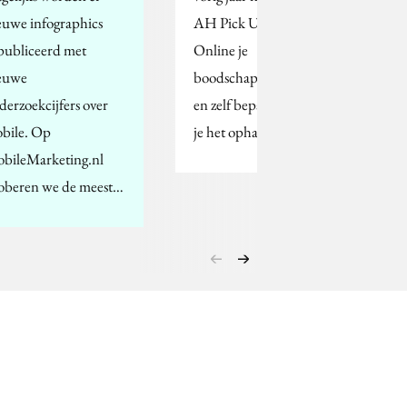
euwe infographics
AH Pick Up Point.
publiceerd met
Online je
euwe
boodschappen bestellen
derzoekcijfers over
en zelf bepalen wanneer
bile. Op
je het ophaalt,…
bileMarketing.nl
oberen we de meest…