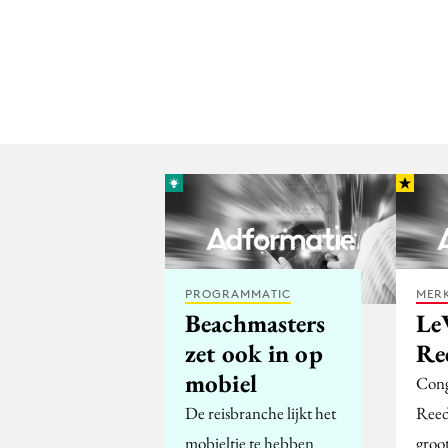
PROGRAMMATIC
MERK
Beachmasters
Le
zet ook in op
Re
mobiel
Cong
De reisbranche lijkt het
Reed
mobieltje te hebben
groo