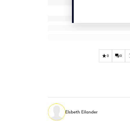
0
0
Elsbeth Eilander