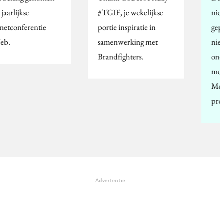
 jaarlijkse
#TGIF, je wekelijkse
ni
rnetconferentie
portie inspiratie in
ge
eb.
samenwerking met
ni
Brandfighters.
on
mo
Mo
pr
Advertentie