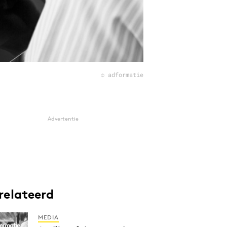
© adformatie
Advertentie
relateerd
MEDIA