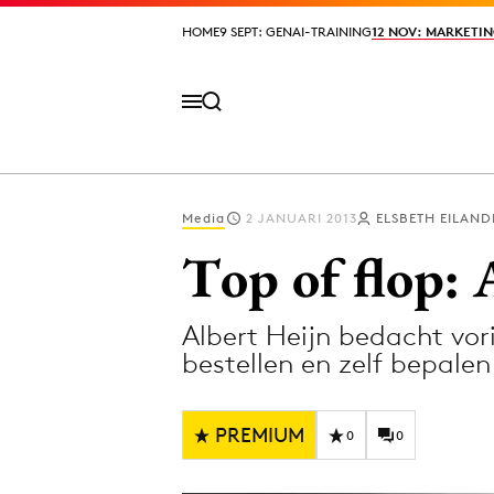
HOME
HOME
9 SEPT: GENAI-TRAINING
9 SEPT: GENAI-TRAINING
12 NOV: MARKETIN
12 NOV: MARKETIN
Media
2 JANUARI 2013
ELSBETH EILAND
Volg het laatste nieuws via de Adformatie N
Top of flop:
Albert Heijn bedacht vo
Topics
bestellen en zelf bepale
Artificial Intelligence
Design
Bureaus
Digital transf
PREMIUM
0
0
Campagnes
Diversiteit