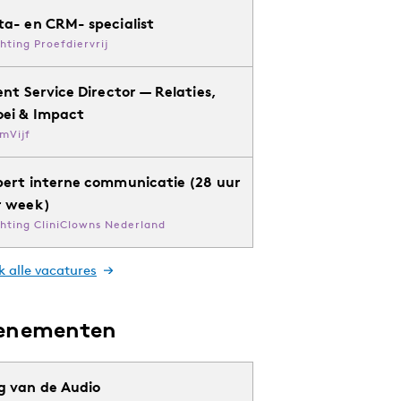
ta- en CRM- specialist
chting Proefdiervrij
ent Service Director — Relaties,
oei & Impact
mVijf
pert interne communicatie (28 uur
r week)
chting CliniClowns Nederland
k alle vacatures
enementen
g van de Audio