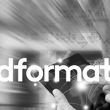
Programmatic
ering
Purpose Marketing
keting
Reputatie & crisis
nicatie