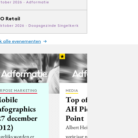
ktober 2026 · Adformatie
O Retail
oktober 2026 · Doopsgezinde Singelkerk
jk alle evenementen
RPOSE MARKETING
MEDIA
obile
Top of flop:
nfographics
AH Pick Up
27 december
Point
012)
Albert Heijn bedacht
gelijks worden er
vorig jaar november het