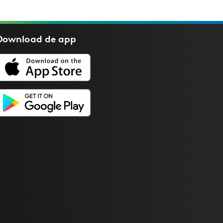
Download de
app