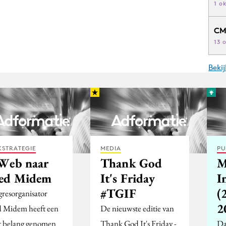
1 o
CM
13 
Beki
STRATEGIE
MEDIA
PU
Web naar
Thank God
M
ed Midem
It's Friday
I
#TGIF
(
resorganisator
2
 Midem heeft een
De nieuwste editie van
t belang genomen
Thank God It's Friday -
Da