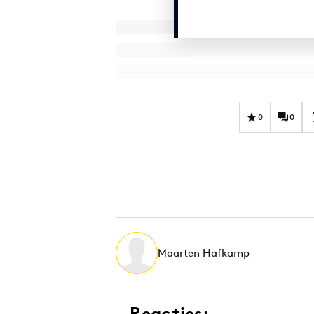
0
0
Maarten Hafkamp
Reacties: