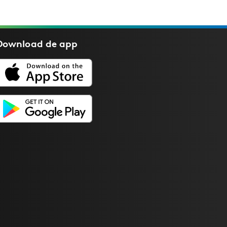
Download de
app