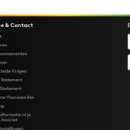
ce & Contact
t
ren
bonnementen
eren
stelde Vragen
y Statement
 Statement
ne Voorwaarden
pp
dformatie.nl je
-favoriet
instellingen