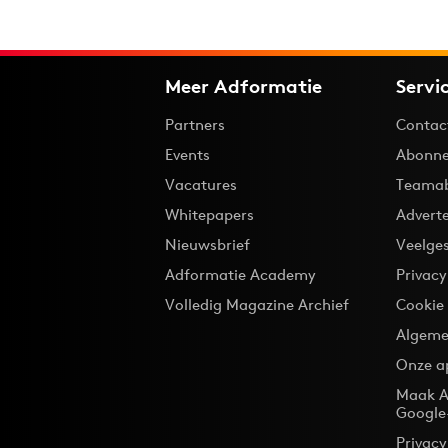
Meer Adformatie
Servi
Partners
Contac
Events
Abonne
Vacatures
Teama
Whitepapers
Advert
Nieuwsbrief
Veelge
Adformatie Academy
Privac
Volledig Magazine Archief
Cookie
Algeme
Onze a
Maak A
Google
Privacy