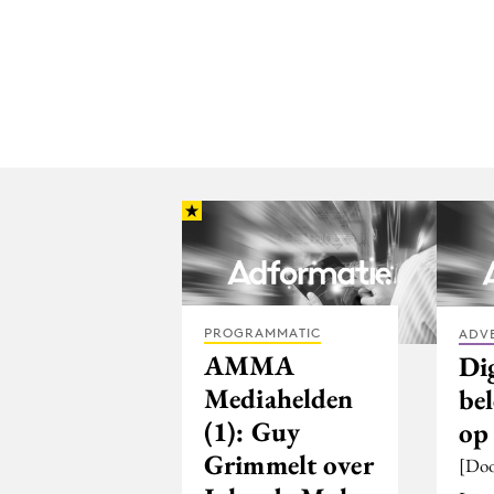
PROGRAMMATIC
ADV
AMMA
Dig
Mediahelden
be
(1): Guy
op
Grimmelt over
[Doo