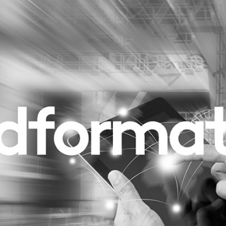
Programmatic
ering
Purpose Marketing
keting
Reputatie & crisis
nicatie