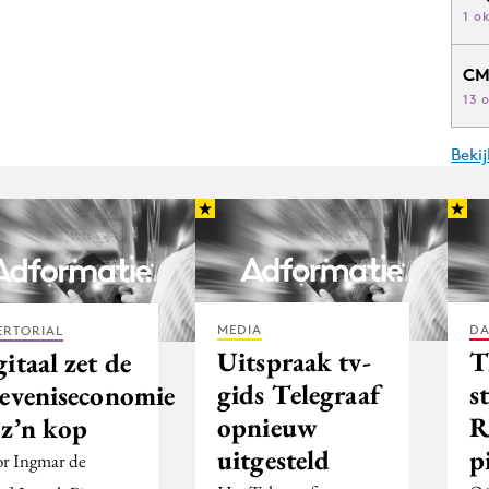
1 o
CM
13 
Beki
MEDIA
DA
ERTORIAL
Uitspraak tv-
T
itaal zet de
gids Telegraaf
s
leveniseconomie
opnieuw
R
 z’n kop
uitgesteld
p
r Ingmar de