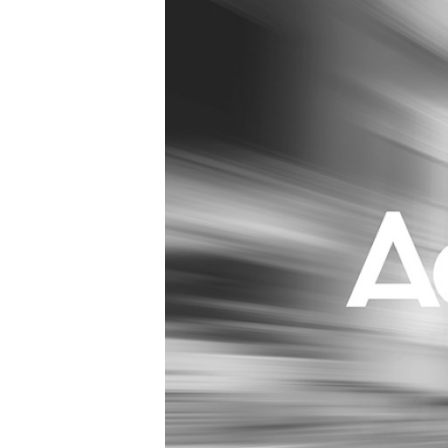
Carriere
Effectiviteit
Contentmarketing
Gedragsverand
Craft
Influencer mar
Customer Experience
Interne commu
Data & Insights
Martech