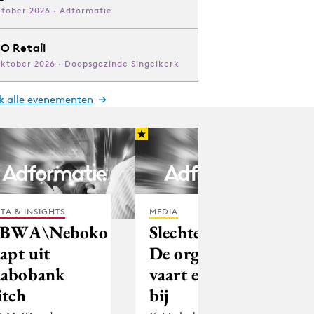
ktober 2026 · Adformatie
O Retail
oktober 2026 · Doopsgezinde Singelkerk
jk alle evenementen
TA & INSIGHTS
MEDIA
BWA\Neboko
Slechte pers?
tapt uit
De organisatie
abobank
vaart er wel
itch
bij