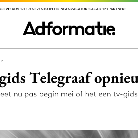
GLIVE!
GLIVE!
ADVERTEREN
ADVERTEREN
EVENTS
EVENTS
OPLEIDINGEN
OPLEIDINGEN
VACATURES
VACATURES
ACADEMY
ACADEMY
PARTNERS
PARTNERS
MP
ieuws app
gids Telegraaf opnie
eet nu pas begin mei of het een tv-gid
Media
ormation
Merkstrategie
PR