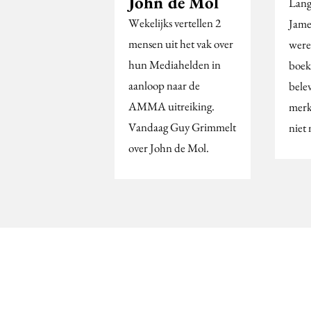
John de Mol
Lang
Wekelijks vertellen 2
Jame
mensen uit het vak over
were
hun Mediahelden in
boek
aanloop naar de
bele
AMMA uitreiking.
merk
Vandaag Guy Grimmelt
niet
over John de Mol.