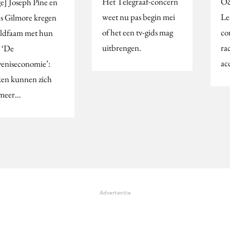
Het Telegraaf-concern
O&
e] Joseph Pine en
weet nu pas begin mei
Le
s Gilmore kregen
of het een tv-gids mag
co
ldfaam met hun
uitbrengen.
ra
 ‘De
ac
veniseconomie’:
en kunnen zich
 meer…
Advertentie