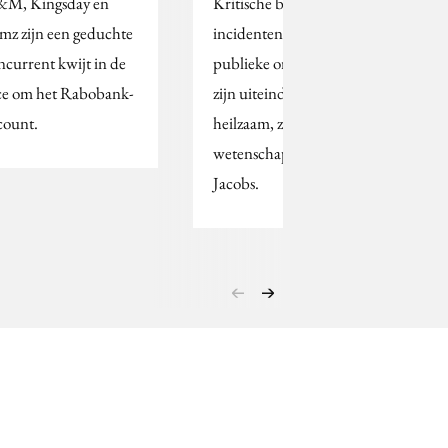
M, Kingsday en
Kritische berichten na
mz zijn een geduchte
incidenten rond
ncurrent kwijt in de
publieke organisaties
ce om het Rabobank-
zijn uiteindelijk
count.
heilzaam, zegt
wetenschapper Sandra
Jacobs.