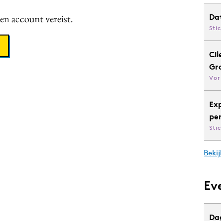
een account vereist.
Da
Sti
Cli
Gr
Vor
Ex
pe
Sti
Bekij
Ev
Da