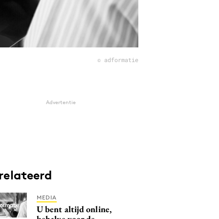
© adformatie
Advertentie
relateerd
MEDIA
U bent altijd online,
behalve voor de