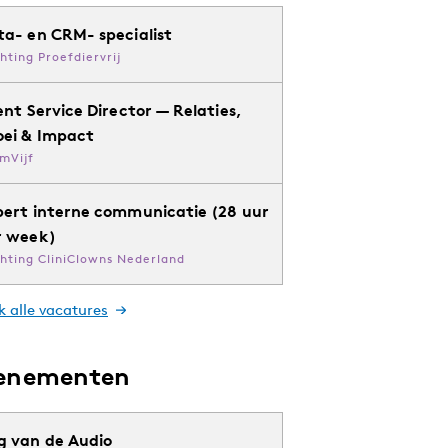
ta- en CRM- specialist
chting Proefdiervrij
ent Service Director — Relaties,
oei & Impact
mVijf
pert interne communicatie (28 uur
r week)
chting CliniClowns Nederland
k alle vacatures
enementen
g van de Audio