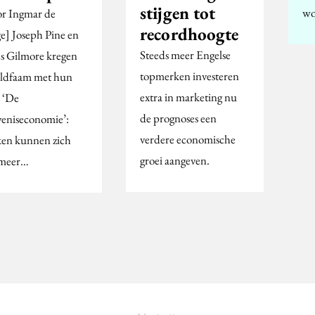
stijgen tot
wo
r Ingmar de
recordhoogte
e] Joseph Pine en
Steeds meer Engelse
s Gilmore kregen
topmerken investeren
ldfaam met hun
extra in marketing nu
 ‘De
de prognoses een
veniseconomie’:
verdere economische
en kunnen zich
groei aangeven.
 meer…