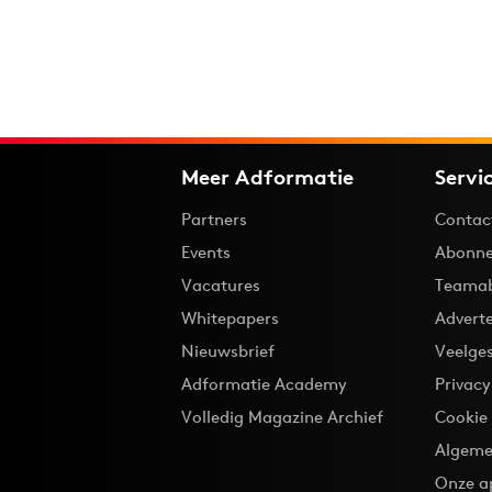
Meer Adformatie
Servi
Partners
Contac
Events
Abonne
Vacatures
Teama
Whitepapers
Advert
Nieuwsbrief
Veelge
Adformatie Academy
Privac
Volledig Magazine Archief
Cookie
Algeme
Onze a