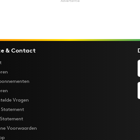
Advertentie
ce & Contact
t
ren
bonnementen
eren
stelde Vragen
y Statement
 Statement
ne Voorwaarden
pp