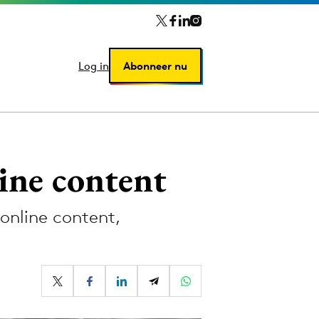
Log in
Log in
Abonneer nu
Abonneer nu
ine content
online content,