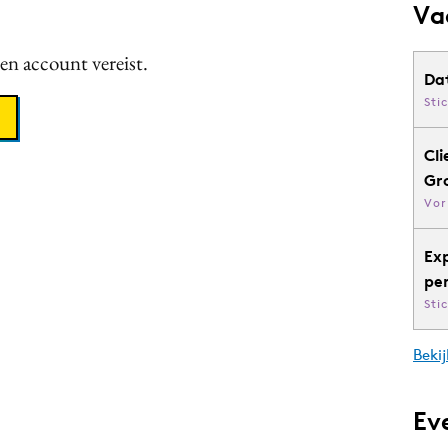
Va
een account vereist.
Da
Sti
Cli
Gr
Vor
Ex
pe
Sti
Bekij
Ev