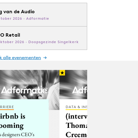
g van de Audio
ktober 2026 · Adformatie
O Retail
oktober 2026 · Doopsgezinde Singelkerk
jk alle evenementen
RRIERE
DATA & INSIGHTS
irbnb is
(interview)
ooming
Thomas
Creemers van
s designers CEO's