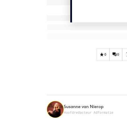
0
0
Susanne van Nierop
Hoofdredacteur Adformatie