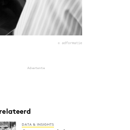
© adformatie
Advertentie
relateerd
DATA & INSIGHTS