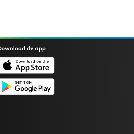
Download de
app