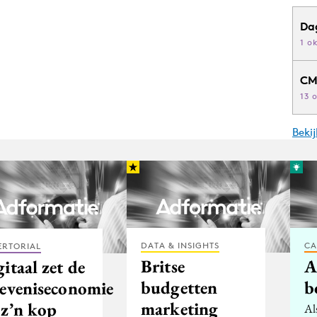
Da
1 o
CM
13 
Beki
DATA & INSIGHTS
CA
ERTORIAL
Britse
A
itaal zet de
budgetten
b
leveniseconomie
marketing
 z’n kop
Al