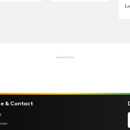
Lot
Advertentie
ce & Contact
t
ren