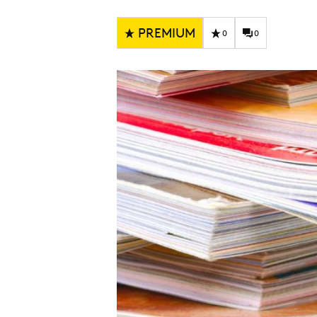
Carriere
Effectiviteit
Contentmarketing
Gedragsverand
PREMIUM
0
0
Craft
Influencer mar
Customer Experience
Interne commu
Data & Insights
Martech