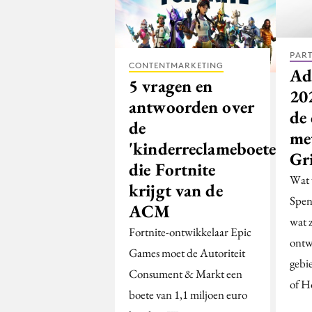
PAR
CONTENTMARKETING
Ad
5 vragen en
20
antwoorden over
de 
de
me
'kinderreclameboete'
Gr
die Fortnite
Wat 
krijgt van de
Spen
ACM
wat z
Fortnite-ontwikkelaar Epic
ontw
Games moet de Autoriteit
gebi
Consument & Markt een
of 
boete van 1,1 miljoen euro