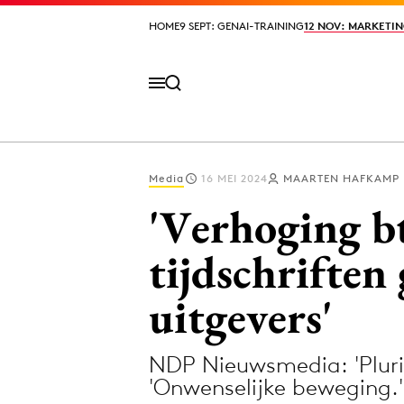
HOME
HOME
9 SEPT: GENAI-TRAINING
9 SEPT: GENAI-TRAINING
12 NOV: MARKETIN
12 NOV: MARKETIN
Media
16 MEI 2024
MAARTEN HAFKAMP
Volg het laatste nieuws via de Adformatie N
'Verhoging b
tijdschriften 
Topics
uitgevers'
Artificial Intelligence
Design
Bureaus
Digital transf
NDP Nieuwsmedia: 'Plurif
Campagnes
Diversiteit
'Onwenselijke beweging.'