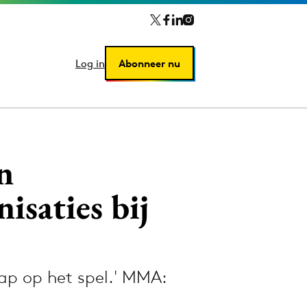
Log in
Log in
Abonneer nu
Abonneer nu
n
isaties bij
hap op het spel.' MMA: