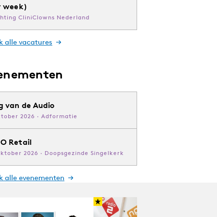
r week)
chting CliniClowns Nederland
k alle vacatures
enementen
g van de Audio
ktober 2026 · Adformatie
O Retail
oktober 2026 · Doopsgezinde Singelkerk
jk alle evenementen