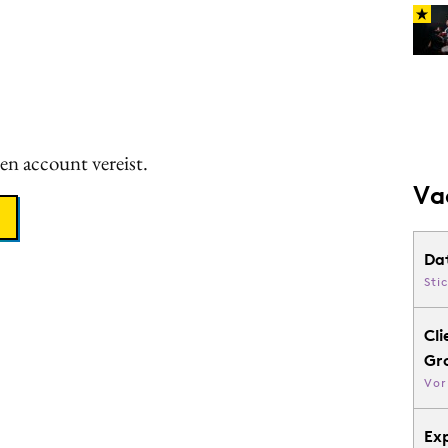
een account vereist.
Va
Da
Sti
Cli
Gr
Vor
Ex