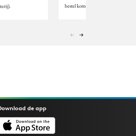
bestel komen.
erij).
Download de
app