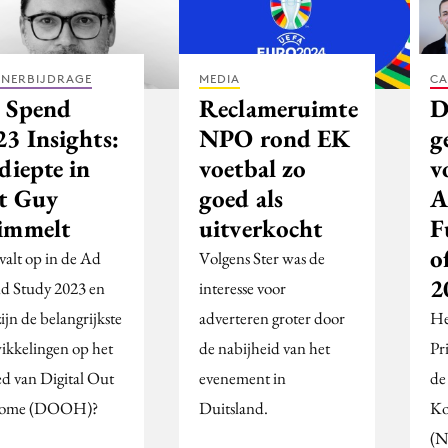
TNERBIJDRAGE
MEDIA
CA
 Spend
Reclameruimte
D
23 Insights:
NPO rond EK
g
diepte in
voetbal zo
v
t Guy
goed als
A
immelt
uitverkocht
F
o
valt op in de Ad
Volgens Ster was de
2
d Study 2023 en
interesse voor
ijn de belangrijkste
adverteren groter door
He
ikkelingen op het
de nabijheid van het
Pr
ed van Digital Out
evenement in
de
Home (DOOH)?
Duitsland.
Ko
(N