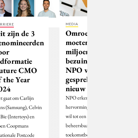
MEDIA
RRIERE
Omroepen
it zijn de 3
moeten 100
enomineerden
miljoen
oor
bezuinigen,
dformatie
NPO wil in
uture CMO
gesprek met
f the Year
nieuw kabinet
024
NPO erkent dat
t gaat om Carlijn
hervorming nodig is en
ins (Samsung), Celvin
wil tot een vernieuwd,
 Bie (Intertoys) en
beheersbaar en
en Coopmans
toekomstbestendig
ationale Postcode