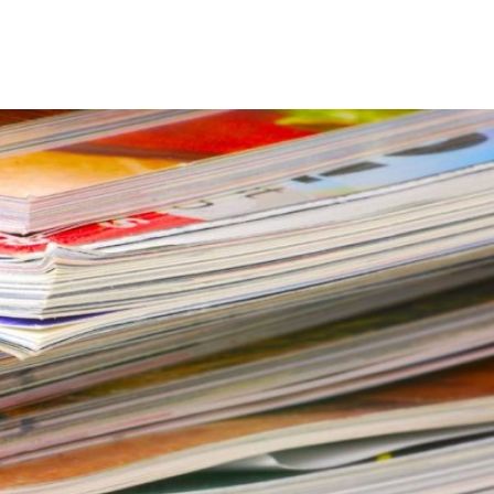
Programmatic
ering
Purpose Marketing
keting
Reputatie & crisis
nicatie