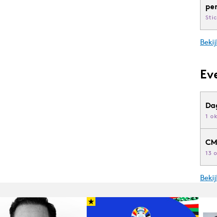
pe
Sti
Bekij
Ev
Da
1 o
CM
13 
Beki