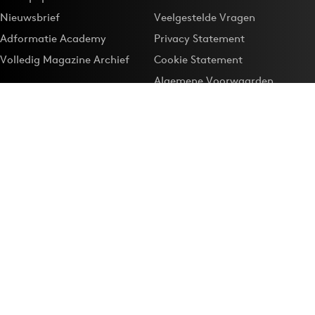
Nieuwsbrief
Veelgestelde Vragen
Adformatie Academy
Privacy Statement
Volledig Magazine Archief
Cookie Statement
Algemene Voorwaarden
Onze app
Maak Adformatie.nl je
Google-favoriet
Privacyinstellingen
Download de
Adformatie Nieuws App