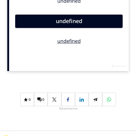
Bureaus
Campagnes
Carriere
Contentmarketing
Craft
Customer Experience
Data & Insights
Design
Digital transformation
Diversiteit
Effectiviteit
0
0
Gedragsverandering
Advertentie
Influencer marketing
Interne communicatie
Martech