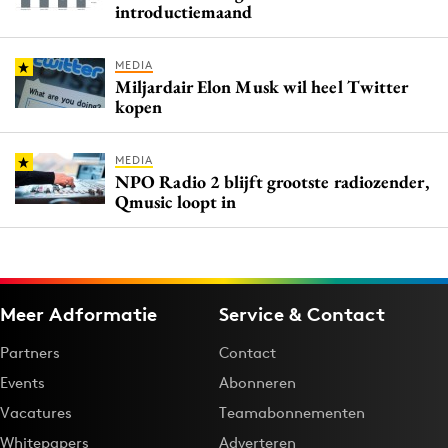
introductiemaand
MEDIA
Miljardair Elon Musk wil heel Twitter
kopen
MEDIA
NPO Radio 2 blijft grootste radiozender,
Qmusic loopt in
Meer Adformatie
Service & Contact
Partners
Contact
Events
Abonneren
Vacatures
Teamabonnementen
Whitepapers
Adverteren