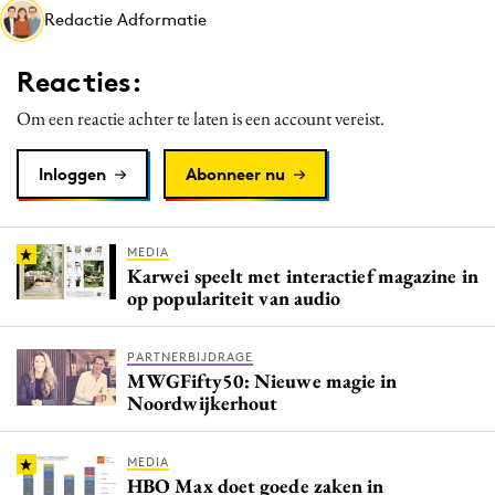
Redactie Adformatie
Media
Merkstrategie
Reacties:
PR
Om een reactie achter te laten is een account vereist.
Programmatic
Purpose Marketing
Inloggen
Abonneer nu
Reputatie & crisis
MEDIA
Karwei speelt met interactief magazine in
op populariteit van audio
PARTNERBIJDRAGE
MWGFifty50: Nieuwe magie in
Noordwijkerhout
MEDIA
HBO Max doet goede zaken in