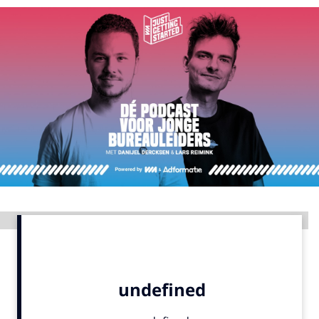
Menu
Home
9 sept: GenAI-training
12 nov: MarketingLive!
Adverteren
Events
Opleidingen
Vacatures
Advertentie
Academy
Partners
Topics
Artificial Intelligence