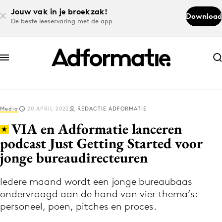
Jouw vak in je broekzak!
Download
De beste leeservaring met de app
Abonneer nu
Abonneer nu
Media
20 APRIL 2022
REDACTIE ADFORMATIE
Log in
VIA en Adformatie lanceren
podcast Just Getting Started voor
jonge bureaudirecteuren
Download de app
Volg het laatste nieuws via de Adformatie
Iedere maand wordt een jonge bureaubaas
Nieuws app
ondervraagd aan de hand van vier thema’s:
personeel, poen, pitches en proces.