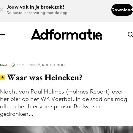
Jouw vak in je broekzak!
Download
De beste leeservaring met de app
Abonneer nu
Abonneer nu
Media
23 MEI 2006
ROCCO MOOIJ
Log in
Waar was Heineken?
Klacht van Paul Holmes (Holmes Report) over
Download de app
het bier op het WK Voetbal. In de stadions mag
Volg het laatste nieuws via de Adformatie
alleen het bier van sponsor Budweiser
Nieuws app
gedronken…