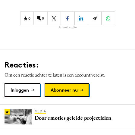
Media
Merkstrategie
0
0
PR
Advertentie
Programmatic
Purpose Marketing
Reputatie & crisis
Reacties:
Om een reactie achter te laten is een account vereist.
Inloggen
Abonneer nu
MEDIA
Door emoties geleide projectielen