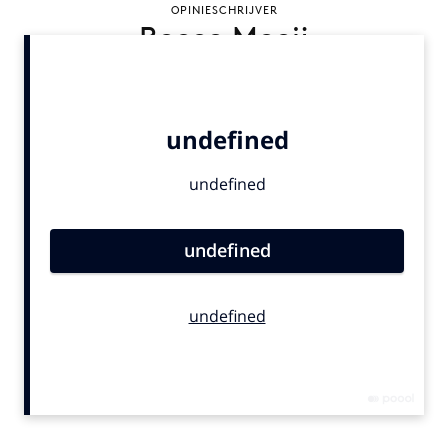
OPINIESCHRIJVER
Bureaus
Rocco Mooij
Campagnes
Carriere
Contentmarketing
Craft
Customer Experience
Data & Insights
Design
Digital transformation
Diversiteit
Effectiviteit
Gedragsverandering
Influencer marketing
Interne communicatie
Martech