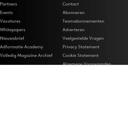
Partners
Contact
Events
Abonneren
Vacatures
Teamabonnementen
Whitepapers
Adverteren
Nieuwsbrief
Veelgestelde Vragen
Adformatie Academy
Privacy Statement
Volledig Magazine Archief
Cookie Statement
Algemene Voorwaarden
Onze app
Maak Adformatie.nl je
Google-favoriet
Privacyinstellingen
Download de
Adformatie Nieuws App